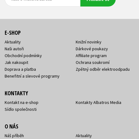
adresa
adresa
E-SHOP
Aktuality
Knižní novinky
Naši autoři
Dárkové poukazy
Obchodní podmínky
Affiliate program
Jak nakoupit
Ochrana soukromí
Doprava a platba
Zpětný odběr elektroodpadu
Benefitní a slevové programy
KONTAKTY
Kontakt na e-shop
Kontakty Albatros Media
Sídlo společnosti
O NÁS
Náš příběh
Aktuality