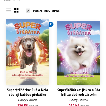
Young adult (SK)
Zahraniční literatura
Zdraví a životní styl
POUZE DOSTUPNÉ
Všechny tituly
P
Superštěňátka: Puf a Nela
Superštěňátka: Jiskra a Eda
zdolají každou překážku
letí za dobrodružstvím
Corey Powell
Corey Powell
239 Kč
239 Kč