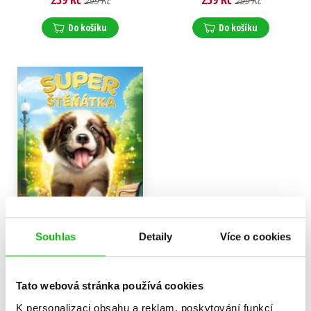
299 Kč
299 Kč
Do košíku
Do košíku
Souhlas
Detaily
Více o cookies
Superštěňátka: Muffin a
Violet nenechají kámen na
Tato webová stránka používá cookies
kameni
K personalizaci obsahu a reklam, poskytování funkcí