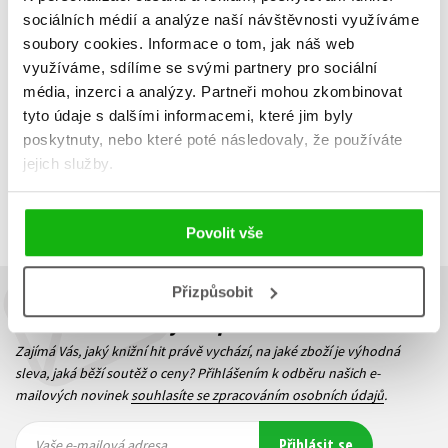
Corey Powell
sociálních médií a analýze naší návštěvnosti využíváme
239 Kč
299 Kč
soubory cookies.
Informace o tom, jak náš web
Do košíku
využíváme, sdílíme se svými partnery pro sociální
média, inzerci a analýzy.
Partneři mohou zkombinovat
tyto údaje s dalšími informacemi, které jim byly
poskytnuty, nebo které poté následovaly, že používáte
jejich služby.
Zobrazuji 1 až 3 z celkem 3 záznamů
Zobraz záznamů
Předchozí
1
Další
Povolit vše
Přizpůsobit
Budete to vědět jako první!
Zajímá Vás, jaký knižní hit právě vychází, na jaké zboží je výhodná
sleva, jaká běží soutěž o ceny? Přihlášením k odběru našich e-
mailových novinek
souhlasíte se zpracováním osobních údajů
.
Vaše e-
Vaše e-
Přihlásit se
mailová
mailová
Vaše e-mailová adresa