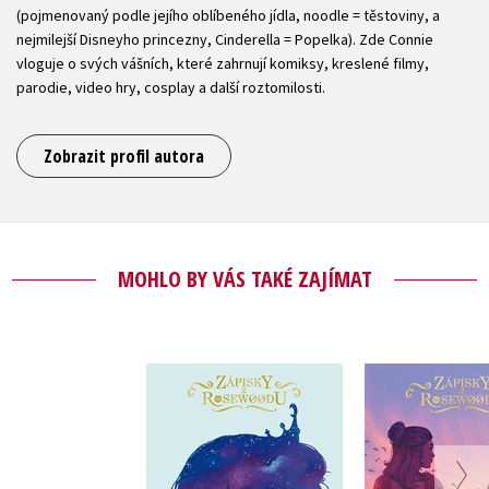
(pojmenovaný podle jejího oblíbeného jídla, noodle = těstoviny, a
nejmilejší Disneyho princezny, Cinderella = Popelka). Zde Connie
vloguje o svých vášních, které zahrnují komiksy, kreslené filmy,
parodie, video hry, cosplay a další roztomilosti.
Zobrazit profil autora
MOHLO BY VÁS TAKÉ ZAJÍMAT
Zápisky z
Zápisk
Rosewoodu -
Rosewo
Princezna v utajení
Navždy pr
Connie Glynnová
Connie Gl