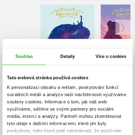
Zápisky z
Zápisk
Rosewoodu -
Rosewo
Princezna v utajení
Navždy pr
Connie Glynnová
Connie Gl
Souhlas
Detaily
Více o cookies
Do košík
Do košíku
Tato webová stránka používá cookies
120 Kč
3
319 Kč
399 Kč
K personalizaci obsahu a reklam, poskytování funkcí
sociálních médií a analýze naší návštěvnosti využíváme
soubory cookies.
Informace o tom, jak náš web
využíváme, sdílíme se svými partnery pro sociální
média, inzerci a analýzy.
Partneři mohou zkombinovat
tyto údaje s dalšími informacemi, které jim byly
poskytnuty, nebo které poté následovaly, že používáte