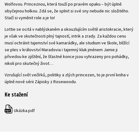
Wolfovou. Princeznou, která touží po pravém opaku – být úplně
obyčejnou holkou. Zdá se, že splnit si své sny nebude nic složitého.
Stačí si vyměnit role a je to!
Lottie se ocitá v nablýskaném a okouzlujícím světě aristokracie, který
je však ve skutečnosti plný tajností, intrik a zrady. Za každou cenu
musí ochránit tajemství své kamarádky, ale studium ve škole, blížící
se ples v království Maradovia i tajemný kluk jménem Jamie ji
přivedou ke zjištění, že šťastné konce jsou vyhrazeny pro pohádky,
nikoli pro skutečný život…
Vzrušující svět večírků, politiky a zlých princezen, to je první kniha v
úplně nové sérii Zápisky z Rosewoodu.
Ke stažení
Ukázka.pdf
PDF