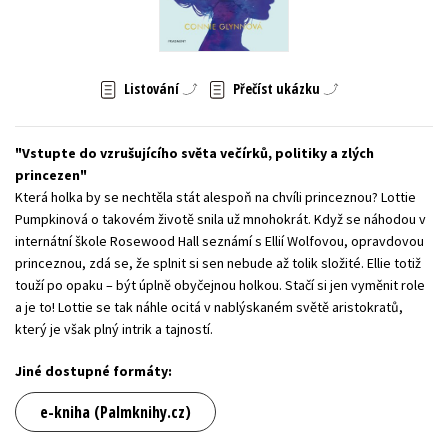
Young adult (SK)
Zahraniční literatura
Zdraví a životní styl
Všechny tituly
Listování
Přečíst ukázku
Vstupte do vzrušujícího světa večírků, politiky a zlých
princezen
Která holka by se nechtěla stát alespoň na chvíli princeznou? Lottie
Pumpkinová o takovém životě snila už mnohokrát. Když se náhodou v
internátní škole Rosewood Hall seznámí s Ellií Wolfovou, opravdovou
princeznou, zdá se, že splnit si sen nebude až tolik složité. Ellie totiž
touží po opaku – být úplně obyčejnou holkou. Stačí si jen vyměnit role
a je to! Lottie se tak náhle ocitá v nablýskaném světě aristokratů,
který je však plný intrik a tajností.
Jiné dostupné formáty:
e-kniha (Palmknihy.cz)