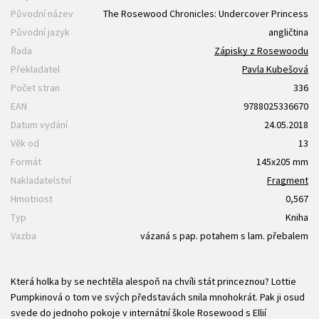
Původní název
The Rosewood Chronicles: Undercover Princess
Původní jazyk
angličtina
Řada
Zápisky z Rosewoodu
Překladatel
Pavla Kubešová
Počet stran
336
EAN
9788025336670
Datum vydání
24.05.2018
Věk od
13
Formát
145x205 mm
Nakladatelství
Fragment
Hmotnost
0,567
Typ
Kniha
Vazba
vázaná s pap. potahem s lam. přebalem
Která holka by se nechtěla alespoň na chvíli stát princeznou? Lottie
Pumpkinová o tom ve svých představách snila mnohokrát. Pak ji osud
svede do jednoho pokoje v internátní škole Rosewood s Ellií