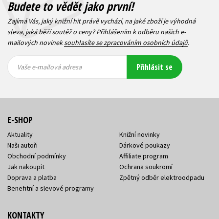
Budete to vědět jako první!
Zajímá Vás, jaký knižní hit právě vychází, na jaké zboží je výhodná
sleva, jaká běží soutěž o ceny? Přihlášením k odběru našich e-
mailových novinek
souhlasíte se zpracováním osobních údajů
.
Vaše e-
Vaše e-
Přihlásit se
mailová
mailová
Vaše e-mailová adresa
adresa
adresa
E-SHOP
Aktuality
Knižní novinky
Naši autoři
Dárkové poukazy
Obchodní podmínky
Affiliate program
Jak nakoupit
Ochrana soukromí
Doprava a platba
Zpětný odběr elektroodpadu
Benefitní a slevové programy
KONTAKTY