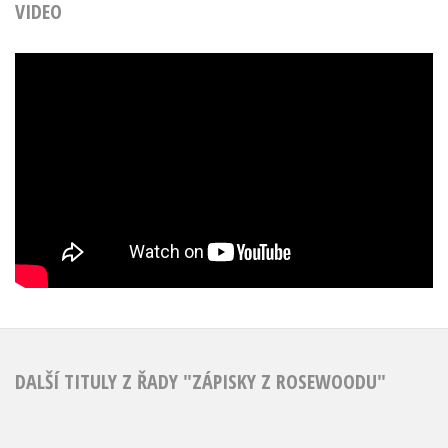
VIDEO
DALŠÍ TITULY Z ŘADY "ZÁPISKY Z ROSEWOODU"