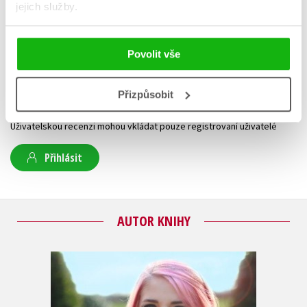
jejich služby.
HODNOCENÍ ČTENÁŘŮ
Povolit vše
V současné době nejsou vytvořena žádná uživatelská hodnocení.
Přizpůsobit
Vaše hodnocení
Uživatelskou recenzi mohou vkládat pouze registrovaní uživatelé
Přihlásit
AUTOR KNIHY