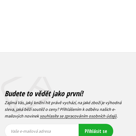
Budete to vědět jako první!
Zajímá Vás, jaký knižní hit právě vychází, na jaké zboží je výhodná
sleva, jaká běží soutěž o ceny? Přihlášením k odběru našich e-
mailových novinek
souhlasíte se zpracováním osobních údajů
.
Vaše e-
Vaše e-
Přihlásit se
mailová
mailová
Vaše e-mailová adresa
adresa
adresa