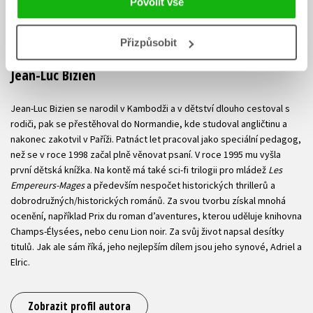
Povolit vše
Přizpůsobit
Jean-Luc Bizien
Jean-Luc Bizien se narodil v Kambodži a v dětství dlouho cestoval s
rodiči, pak se přestěhoval do Normandie, kde studoval angličtinu a
nakonec zakotvil v Paříži. Patnáct let pracoval jako speciální pedagog,
než se v roce 1998 začal plně věnovat psaní. V roce 1995 mu vyšla
první dětská knížka. Na kontě má také sci-fi trilogii pro mládež
Les
Empereurs-Mages
a především nespočet historických thrillerů a
dobrodružných/historických románů. Za svou tvorbu získal mnohá
ocenění, například Prix du roman d’aventures, kterou uděluje knihovna
Champs-Élysées, nebo cenu Lion noir. Za svůj život napsal desítky
titulů. Jak ale sám říká, jeho nejlepším dílem jsou jeho synové, Adriel a
Elric.
Zobrazit profil autora