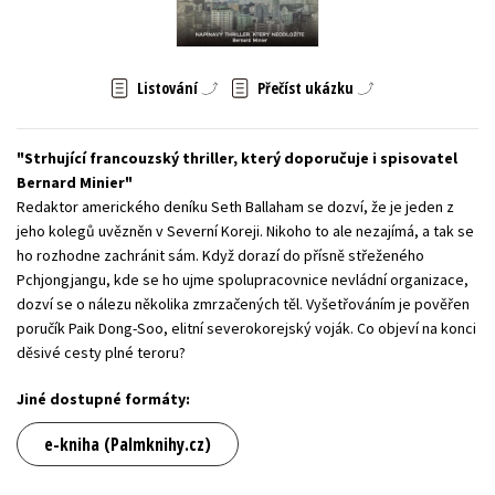
Young adult (SK)
Zahraniční literatura
Zdraví a životní styl
Všechny tituly
Listování
Přečíst ukázku
Strhující francouzský thriller, který doporučuje i spisovatel
Bernard Minier
Redaktor amerického deníku Seth Ballaham se dozví, že je jeden z
jeho kolegů uvězněn v Severní Koreji. Nikoho to ale nezajímá, a tak se
ho rozhodne zachránit sám. Když dorazí do přísně střeženého
Pchjongjangu, kde se ho ujme spolupracovnice nevládní organizace,
dozví se o nálezu několika zmrzačených těl. Vyšetřováním je pověřen
poručík Paik Dong-Soo, elitní severokorejský voják. Co objeví na konci
děsivé cesty plné teroru?
Jiné dostupné formáty:
e-kniha (Palmknihy.cz)