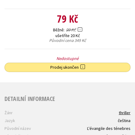
79 Kč
99 Kč
Běžně
ušetříte 20 Kč
Původní cena
349 Kč
Nedostupné
Prodej ukončen
DETAILNÍ INFORMACE
Žánr
thriller
Jazyk
čeština
Původní název
L'évangile des ténebres