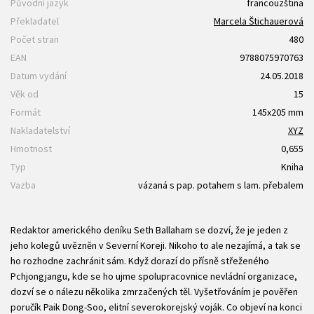
Původní jazyk
francouzština
Překladatel
Marcela Štichauerová
Počet stran
480
EAN
9788075970763
Datum vydání
24.05.2018
Věk od
15
Formát
145x205 mm
Nakladatelství
XYZ
Hmotnost
0,655
Typ
Kniha
Vazba
vázaná s pap. potahem s lam. přebalem
Redaktor amerického deníku Seth Ballaham se dozví, že je jeden z
jeho kolegů uvězněn v Severní Koreji. Nikoho to ale nezajímá, a tak se
ho rozhodne zachránit sám. Když dorazí do přísně střeženého
Pchjongjangu, kde se ho ujme spolupracovnice nevládní organizace,
dozví se o nálezu několika zmrzačených těl. Vyšetřováním je pověřen
poručík Paik Dong-Soo, elitní severokorejský voják. Co objeví na konci