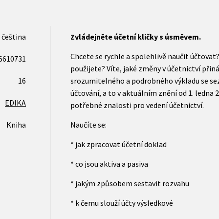
čeština
Zvládejněte účetní kličky s úsměvem.
Chcete se rychle a spolehlivě naučit účtova
6610731
použijete? Víte, jaké změny v účetnictví při
16
srozumitelného a podrobného výkladu se sez
účtování, a to v aktuálním znění od 1. ledn
EDIKA
potřebné znalosti pro vedení účetnictví.
Kniha
Naučíte se:
* jak zpracovat účetní doklad
* co jsou aktiva a pasiva
* jakým způsobem sestavit rozvahu
* k čemu slouží účty výsledkové