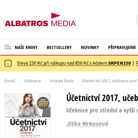
NAŠE KNIHY
BESTSELLERY
NOVINKY
PŘIPRAVUJEME
Sleva 150 Kč při nákupu nad 850 Kč s kódem
SRPEN150
|
ANGLICKÉ KNIHY -20 %
Cestování
NOVÝ VÝPRODEJ -70 %
Dárkové publikace
Domů
Učebnice
Střední školy
Účetnictví 2017, učebnice pro
KNIHY S DÁRKEM
Dárkové zboží
Účetnictví 2017, uče
ASTERIX S DÁRKEM
Digitální fotografie
Učebnice pro střední a vyšší
🎁DÁRKOVÉ PUBLIKACE
Esoterika a duchovní svět
Jitka Mrkosová
✉️ DÁRKOVÉ POUKAZY
Historie a military
Hobby