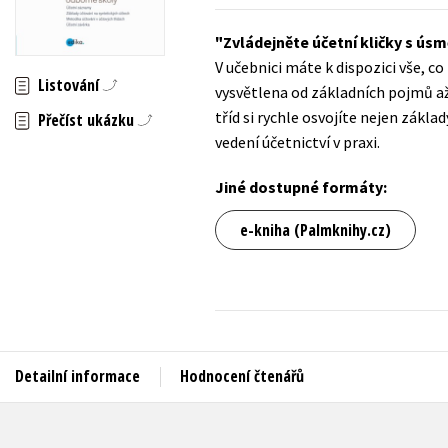
Auto - moto
Jazyky
Zvládejněte účetní kličky s ús
Beletrie pro děti
V učebnici máte k dispozici vše, c
Kalendáře
Listování
Beletrie pro dospělé
vysvětlena od základních pojmů a
Kariéra a osobní rozvoj
tříd si rychle osvojíte nejen zákl
Přečíst ukázku
Byznys a ekonomie
vedení účetnictví v praxi.
Komiks
Jiné dostupné formáty:
V
e-kniha (Palmknihy.cz)
Detailní informace
Hodnocení čtenářů