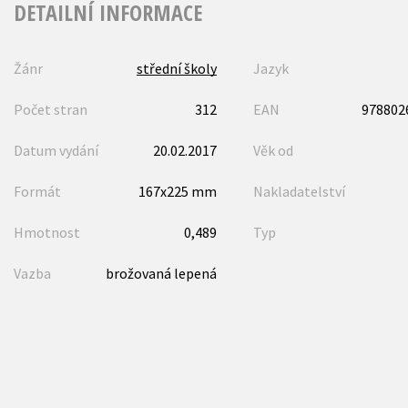
DETAILNÍ INFORMACE
Žánr
střední školy
Jazyk
Počet stran
312
EAN
978802
Datum vydání
20.02.2017
Věk od
Formát
167x225 mm
Nakladatelství
Hmotnost
0,489
Typ
Vazba
brožovaná lepená