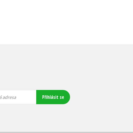
Přihlásit se
á adresa