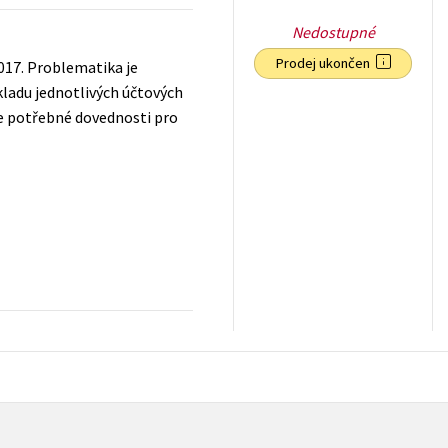
Nedostupné
Prodej ukončen
2017. Problematika je
ladu jednotlivých účtových
áte potřebné dovednosti pro
199
Kč
s DPH