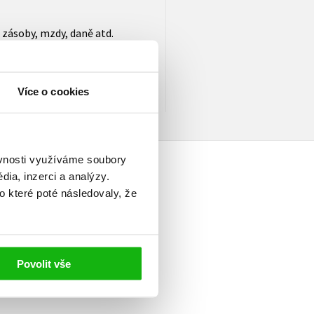
 zásoby, mzdy, daně atd.
ktického účtování. Na
 si rychle osvojíte metodiku
Více o cookies
ké praxi.
ěvnosti využíváme soubory
ia, inzerci a analýzy.
o které poté následovaly, že
elé
Povolit vše