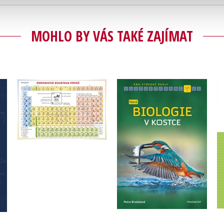
MOHLO BY VÁS TAKÉ ZAJÍMAT
Periodická tabulka
prvků
Nová biologie v kostce
pro SŠ
,
Bohumír Kotlík
Růžičková Květoslava
Petra Brzósková
Do košíku
Do košíku
215 Kč
269 Kč
20 Kč
25 Kč