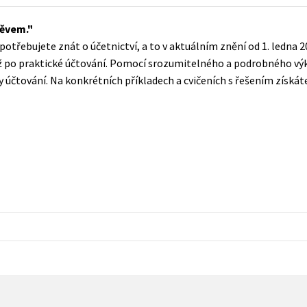
Populárně - naučná pro dospělé
Young adult (SK)
měvem.
Populárně - naučné pro děti
o potřebujete znát o účetnictví, a to v aktuálním znění od 1. ledna 
Zahraniční literatura
Předškoláci
ž po praktické účtování. Pomocí srozumitelného a podrobného výk
Zdraví a životní styl
ady účtování. Na konkrétních příkladech a cvičeních s řešením získ
Příroda a zahrada
šechny tituly