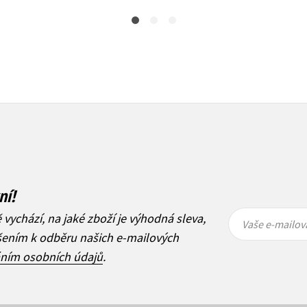
ní!
Vaše e-
Vaše e-
ě vychází, na jaké zboží je výhodná sleva,
mailová
mailová
Vaše e-mailov
adresa
adresa
ášením k odběru našich e-mailových
áním osobních údajů
.