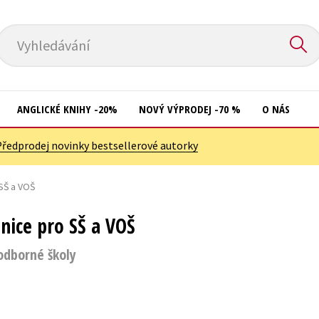
Vyhledávání
ANGLICKÉ KNIHY -20%
NOVÝ VÝPRODEJ -70 %
O NÁS
Předprodej novinky bestsellerové autorky
Přírodní vědy
Křížovky
Společnost, politika
 SŠ a VOŠ
Kuchařky
Technika a věda
New Adult
bnice pro SŠ a VOŠ
Učebnice
Ostatní
 odborné školy
Umění a kultura
Počítače
Výchova a pedagogika
Poezie
Young adult