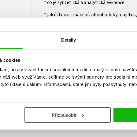
* co je syntetická a analytická evidence
* jak účtovat finanční a dlouhodobý majetek,
Publikace se řadí mezi moderní učebnice pra
konkrétních příkladech a cvičeních s řešením
Detaily
účtování, kterou použijete ve své podnikatels
á cookies
klam, poskytování funkcí sociálních médií a analýze naší návšt
k náš web využíváme, sdílíme se svými partnery pro sociální méd
yto údaje s dalšími informacemi, které jim byly poskytnuty, neb
Vaše hodnocení
Uživatelskou recenzi mohou vkládat pouze registrovaní uživat
Přizpůsobit
Přihlásit