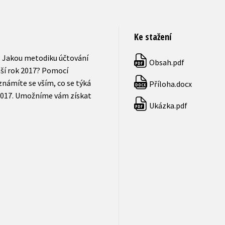
Ke stažení
t? Jakou metodiku účtování
Obsah.pdf
PDF
náší rok 2017? Pomocí
námíte se vším, co se týká
Příloha.docx
DOCX
a 2017. Umožníme vám získat
Ukázka.pdf
PDF