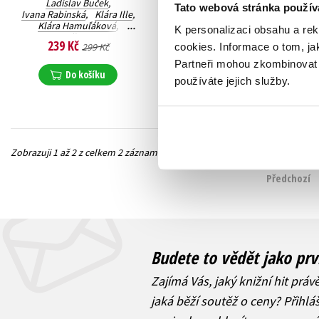
Ladislav Buček
,
Ladislav Buček
,
Tato webová stránka použív
Ivana Rabinská
,
Klára Ille
,
Jan Mochťák
,
Klára Hamuľáková
,
Ivana Rabinská
,
K personalizaci obsahu a re
Viktor Bělohoubek
,
Jiří Svoboda
,
Kolektiv
,
239 Kč
159 Kč
cookies.
Informace o tom, ja
299 Kč
199 Kč
Samuel Kohoutek
,
Klára Ille
,
Klára Hamuľáková
Jan Slanina
Partneři mohou zkombinovat t
Do košíku
Do košíku
používáte jejich služby.
Zobrazuji 1 až 2 z celkem 2 záznamů
Předchozí
Budete to vědět jako prv
Zajímá Vás, jaký knižní hit práv
jaká běží soutěž o ceny? Přihl