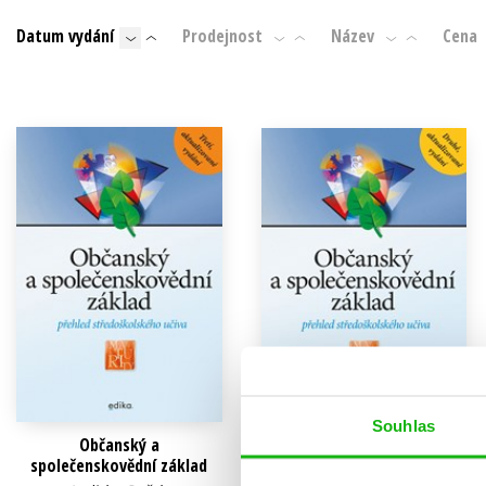
Auto - moto
Datum vydání
Prodejnost
Název
Cena
Jazyky
Beletrie pro děti
Kalendáře
Beletrie pro dospělé
Kariéra a osobní rozvoj
Byznys a ekonomie
Komiks
V
Souhlas
Občanský a
Občanský a
společenskovědní základ
společenskovědní základ