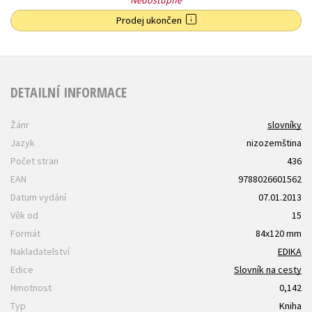
Prodej ukončen
DETAILNÍ INFORMACE
Žánr
slovníky
Jazyk
nizozemština
Počet stran
436
EAN
9788026601562
Datum vydání
07.01.2013
Věk od
15
Formát
84x120 mm
Nakladatelství
EDIKA
Edice
Slovník na cesty
Hmotnost
0,142
Typ
Kniha