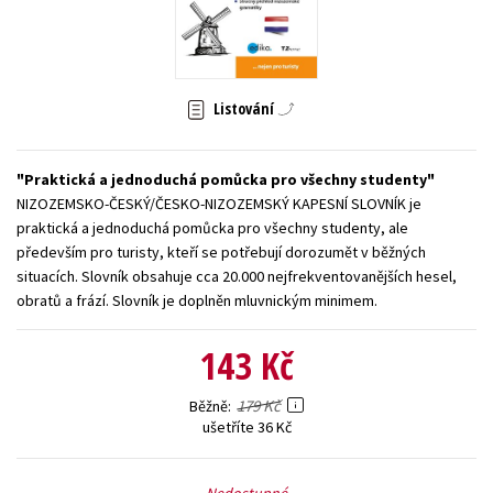
Young adult (SK)
Zahraniční literatura
Zdraví a životní styl
Všechny tituly
Listování
Praktická a jednoduchá pomůcka pro všechny studenty
NIZOZEMSKO-ČESKÝ/ČESKO-NIZOZEMSKÝ KAPESNÍ SLOVNÍK je
praktická a jednoduchá pomůcka pro všechny studenty, ale
především pro turisty, kteří se potřebují dorozumět v běžných
situacích. Slovník obsahuje cca 20.000 nejfrekventovanějších hesel,
obratů a frází. Slovník je doplněn mluvnickým minimem.
143 Kč
179 Kč
Běžně
ušetříte 36 Kč
Nedostupné