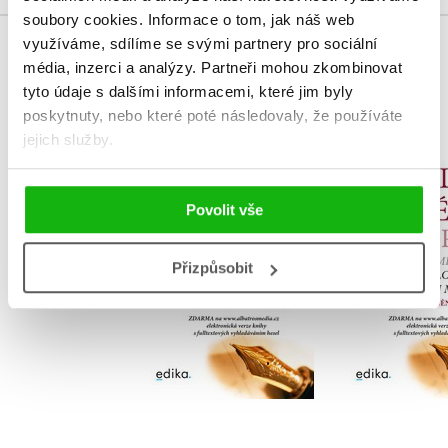
soubory cookies.
Informace o tom, jak náš web
využíváme, sdílíme se svými partnery pro sociální
MOHLO BY VÁS TAKÉ ZAJÍMAT
média, inzerci a analýzy.
Partneři mohou zkombinovat
tyto údaje s dalšími informacemi, které jim byly
poskytnuty, nebo které poté následovaly, že používáte
jejich služby.
Pravidla českého
Pravidla 
pravopisu
pravop
Povolit vše
TZ-one
TZ-o
Přizpůsobit
Do košíku
Do košík
159 Kč
135 Kč
199 Kč
1