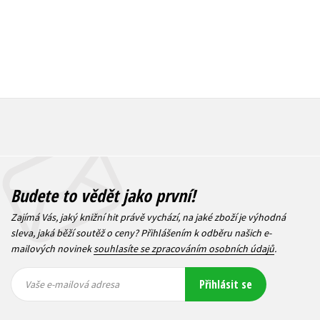
Budete to vědět jako první!
Zajímá Vás, jaký knižní hit právě vychází, na jaké zboží je výhodná
sleva, jaká běží soutěž o ceny? Přihlášením k odběru našich e-
mailových novinek
souhlasíte se zpracováním osobních údajů
.
Vaše e-
Vaše e-
Přihlásit se
mailová
mailová
Vaše e-mailová adresa
adresa
adresa