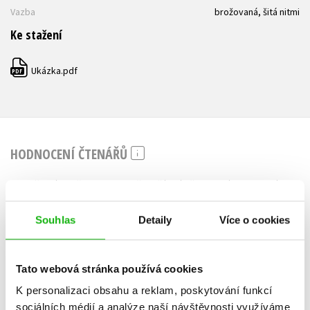
Vazba
brožovaná, šitá nitmi
Ke stažení
Ukázka.pdf
PDF
HODNOCENÍ ČTENÁŘŮ
V současné době nejsou vytvořena žádná uživatelská hodnocení.
Souhlas
Detaily
Více o cookies
Vaše hodnocení
Uživatelskou recenzi mohou vkládat pouze registrovaní uživatelé
Tato webová stránka používá cookies
Přihlásit
K personalizaci obsahu a reklam, poskytování funkcí
sociálních médií a analýze naší návštěvnosti využíváme