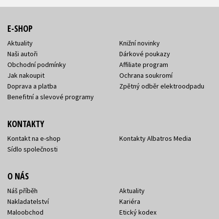
E-SHOP
Aktuality
Knižní novinky
Naši autoři
Dárkové poukazy
Obchodní podmínky
Affiliate program
Jak nakoupit
Ochrana soukromí
Doprava a platba
Zpětný odběr elektroodpadu
Benefitní a slevové programy
KONTAKTY
Kontakt na e-shop
Kontakty Albatros Media
Sídlo společnosti
O NÁS
Náš příběh
Aktuality
Nakladatelství
Kariéra
Maloobchod
Etický kodex