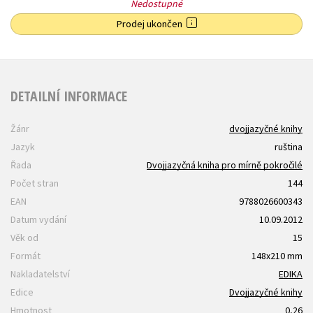
Nedostupné
Prodej ukončen
DETAILNÍ INFORMACE
Žánr
dvojjazyčné knihy
Jazyk
ruština
Řada
Dvojjazyčná kniha pro mírně pokročilé
Počet stran
144
EAN
9788026600343
Datum vydání
10.09.2012
Věk od
15
Formát
148x210 mm
Nakladatelství
EDIKA
Edice
Dvojjazyčné knihy
Hmotnost
0,26