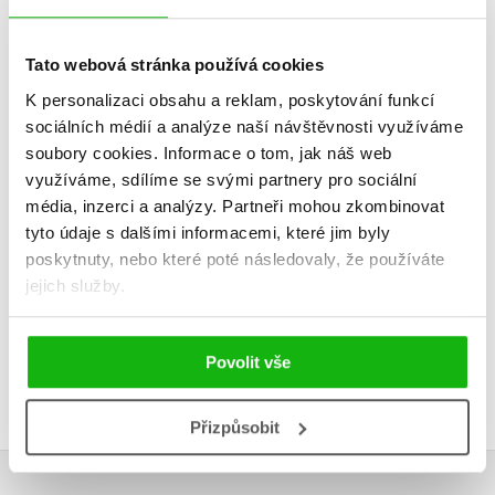
Šest manželek
Poklad na S
Jindřicha VIII. B1/B2
jeze
Tato webová stránka používá cookies
Sabrina D. Harris
Jana Navrá
K personalizaci obsahu a reklam, poskytování funkcí
sociálních médií a analýze naší návštěvnosti využíváme
soubory cookies.
Informace o tom, jak náš web
využíváme, sdílíme se svými partnery pro sociální
Do košíku
Do košík
média, inzerci a analýzy.
Partneři mohou zkombinovat
tyto údaje s dalšími informacemi, které jim byly
215 Kč
239 Kč
269 Kč
2
poskytnuty, nebo které poté následovaly, že používáte
jejich služby.
Povolit vše
Přizpůsobit