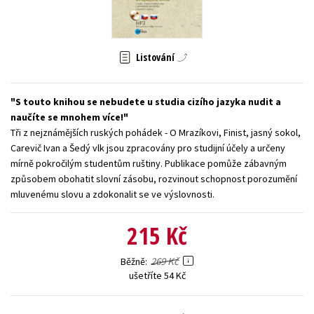
Young adult (SK)
Zahraniční literatura
Zdraví a životní styl
Všechny tituly
Listování
S touto knihou se nebudete u studia cizího jazyka nudit a
naučíte se mnohem více!
Tři z nejznámějších ruských pohádek - O Mrazíkovi, Finist, jasný sokol,
Carevič Ivan a Šedý vlk jsou zpracovány pro studijní účely a určeny
mírně pokročilým studentům ruštiny. Publikace pomůže zábavným
způsobem obohatit slovní zásobu, rozvinout schopnost porozumění
mluvenému slovu a zdokonalit se ve výslovnosti.
215 Kč
269 Kč
Běžně
ušetříte 54 Kč