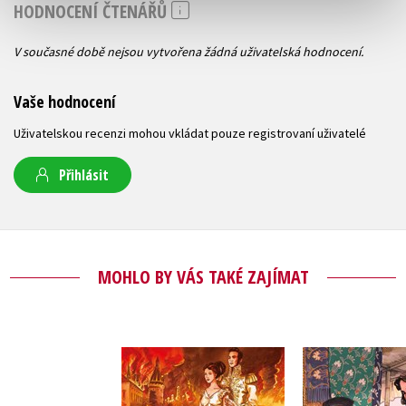
HODNOCENÍ ČTENÁŘŮ
V současné době nejsou vytvořena žádná uživatelská hodnocení.
Vaše hodnocení
Uživatelskou recenzi mohou vkládat pouze registrovaní uživatelé
Přihlásit
MOHLO BY VÁS TAKÉ ZAJÍMAT
Marco Pol
Vojna a mír B1/B2
Valeria De