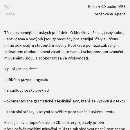
Typ
Kniha + CD audio, MP3
Vazba
brožovaná lepená
Tři z nejznámějších ruských pohádek - O Mrazíkovi, Finist, jasný sokol,
Carevič Ivan a Šedý vlk jsou zpracovány pro studijní účely a určeny
mírně pokročilým studentům ruštiny. Publikace pomůže zábavným
způsobem obohatit slovní zásobu, rozvinout schopnost porozumění
mluvenému slovu a zdokonalit se ve výslovnosti.
V publikaci najdete:
- příběh v jazyce originálu
- zrcadlový český překlad
- okomentované gramatické a lexikální jevy, které se vyskytují v textu
- kontrolní otázky, kterými si ověříte porozumění ruskému textu
Kniha je navíc doplněna audio CD, na kterým je celý příběh
převyprávěn rodilými mluvčími. Můžete tak sledovat psaný text anebo