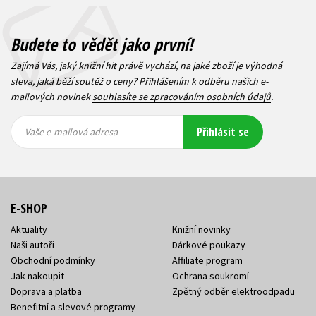
Budete to vědět jako první!
Zajímá Vás, jaký knižní hit právě vychází, na jaké zboží je výhodná
sleva, jaká běží soutěž o ceny? Přihlášením k odběru našich e-
mailových novinek
souhlasíte se zpracováním osobních údajů
.
Vaše e-
Vaše e-
Přihlásit se
mailová
mailová
Vaše e-mailová adresa
adresa
adresa
E-SHOP
Aktuality
Knižní novinky
Naši autoři
Dárkové poukazy
Obchodní podmínky
Affiliate program
Jak nakoupit
Ochrana soukromí
Doprava a platba
Zpětný odběr elektroodpadu
Benefitní a slevové programy