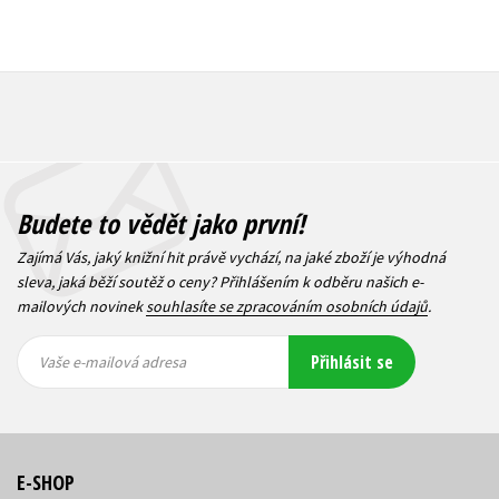
Budete to vědět jako první!
Zajímá Vás, jaký knižní hit právě vychází, na jaké zboží je výhodná
sleva, jaká běží soutěž o ceny? Přihlášením k odběru našich e-
mailových novinek
souhlasíte se zpracováním osobních údajů
.
Vaše e-
Vaše e-
Přihlásit se
mailová
mailová
Vaše e-mailová adresa
adresa
adresa
E-SHOP