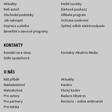
Aktuality
Knižní novinky
Naši autoři
Dárkové poukazy
Obchodní podmínky
Affiliate program
Jak nakoupit
Ochrana soukromí
Doprava a platba
Zpětný odběr elektroodpadu
Benefitní a slevové programy
KONTAKTY
Kontakt na e-shop
Kontakty Albatros Media
Sídlo společnosti
O NÁS
Náš příběh
Aktuality
Nakladatelství
Kariéra
Maloobchod
Etický kodex
Pro autory
Nadace Albatros
Pro partnery
Restorio – online antikvariát
Pro média