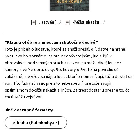
Young adult (SK)
Zahraniční literatura
Zdraví a životní styl
Listování
Přečíst ukázku
Všechny tituly
Klaustrofóbne a miestami skutočne desivé.
Toto je príbeh o ľudstve, ktoré sa snaží prežiť, o ľudstve na hrane.
Svet, ako ho poznáme, sa stal neobývateľným, ľudia žijú v
obrovských podzemných silách a na zem sa môžu dívať len cez
kamery a veľké obrazovky. Rozhovory o živote na povrchu sú
zakázané, ale vždy sa nájdu ľudia, ktorí o ňom snívajú, túžia dostať sa
von. Títo ľudia sú však pre silo nebezpeční, pretože svojím
optimizmom dokážu nakaziť aj iných. Za trest dostanú presne to, čo
chcú: Môžu vyjsť von.
Jiné dostupné formáty:
e-kniha (Palmknihy.cz)