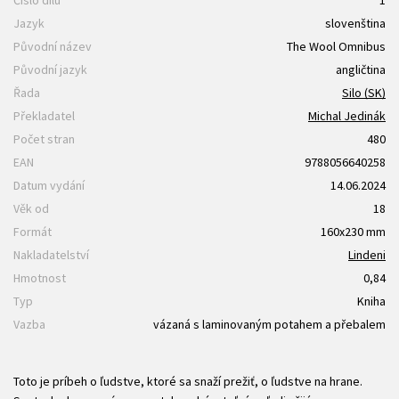
Jazyk
slovenština
Původní název
The Wool Omnibus
Původní jazyk
angličtina
Řada
Silo (SK)
Překladatel
Michal Jedinák
Počet stran
480
EAN
9788056640258
Datum vydání
14.06.2024
Věk od
18
Formát
160x230 mm
Nakladatelství
Lindeni
Hmotnost
0,84
Typ
Kniha
Vazba
vázaná s laminovaným potahem a přebalem
Toto je príbeh o ľudstve, ktoré sa snaží prežiť, o ľudstve na hrane.