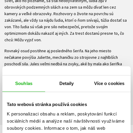
Svet, ako ho poznáme, sa stal neobývateľným, ľudia žijú v
obrovských podzemných silách a na zem sa môžu dívať len cez
kamery a veľké obrazovky. Rozhovory o živote na povrchu sú
zakázané, ale vždy sa nájdu ľudia, ktorí o ňom snívajú, túžia dostať sa
von. Títo ľudia sú však pre silo nebezpeční, pretože svojím
optimizmom dokážu nakaziť aj iných. Za trest dostanú presne to, čo
chcú: Môžu vyjsť von.
Rovnaký osud postihne aj posledného šerifa. Na jeho miesto
nečakane povýšia Juliette, mechaničku zo strojovne z najhlbších
poschodí sila. Jules veľmi nedbá na zvyky, aké by mala ako šerifka
dodržiavať, a postupne odhaľuje náznaky sprisahania, ktoré môžu
ohroziť krehkú rovnováhu panujúcu v sile.
Souhlas
Detaily
Více o cookies
Ke stažení
Ukázka.pdf
Tato webová stránka používá cookies
PDF
K personalizaci obsahu a reklam, poskytování funkcí
sociálních médií a analýze naší návštěvnosti využíváme
soubory cookies.
Informace o tom, jak náš web