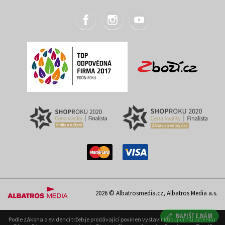
2026 © Albatrosmedia.cz, Albatros Media a.s.
NAPIŠTE NÁM
Podle zákona o evidenci tržeb je prodávající povinen vystavit kupujícímu účtenku.