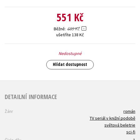
551 Kč
689 Kč
Běžně
ušetříte 138 Kč
Nedostupné
Hlídat dostupnost
DETAILNÍ INFORMACE
Žánr
román
TV seriál v knižní podobě
světová beletrie
sci-fi
Číslo dílu
1