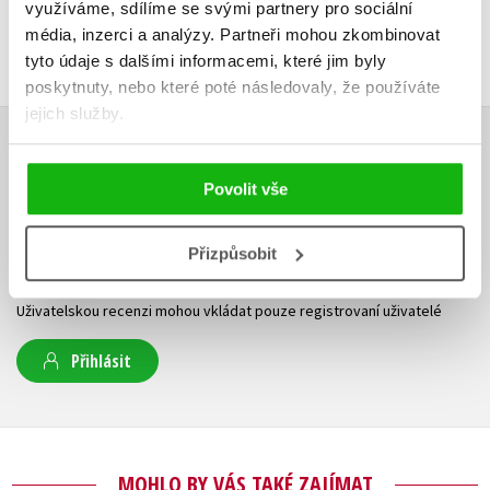
využíváme, sdílíme se svými partnery pro sociální
DALŠÍ TITULY Z ŘADY "SILO (SK)"
média, inzerci a analýzy.
Partneři mohou zkombinovat
tyto údaje s dalšími informacemi, které jim byly
poskytnuty, nebo které poté následovaly, že používáte
jejich služby.
HODNOCENÍ ČTENÁŘŮ
Povolit vše
V současné době nejsou vytvořena žádná uživatelská hodnocení.
Přizpůsobit
Vaše hodnocení
Uživatelskou recenzi mohou vkládat pouze registrovaní uživatelé
Přihlásit
MOHLO BY VÁS TAKÉ ZAJÍMAT