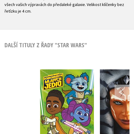
všech vašich výpravách do předaleké galaxie. Velikost klíčenky bez
řetízku je 4 cm.
DALŠÍ TITULY Z ŘADY "STAR WARS"
Star Wars -
Star Wars 
Dobrodružství
mladých Jediů -
S. T. B
Mega omalovánky a
Kolektiv
aktivity
Do košík
Do košíku