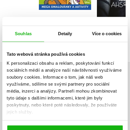
239 Kč
2
143 Kč
179 Kč
Souhlas
Detaily
Více o cookies
Tato webová stránka používá cookies
K personalizaci obsahu a reklam, poskytování funkcí
sociálních médií a analýze naší návštěvnosti využíváme
HODNOCENÍ ČTENÁŘŮ
soubory cookies.
Informace o tom, jak náš web
využíváme, sdílíme se svými partnery pro sociální
V současné době nejsou vytvořena žádná uživatelská hodnocení.
média, inzerci a analýzy.
Partneři mohou zkombinovat
tyto údaje s dalšími informacemi, které jim byly
poskytnuty, nebo které poté následovaly, že používáte
Vaše hodnocení
jejich služby.
Uživatelskou recenzi mohou vkládat pouze registrovaní uživatelé
Přihlásit