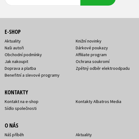
adresa
adresa
E-SHOP
Aktuality
Knižní novinky
Naši autoři
Dárkové poukazy
Obchodní podmínky
Affiliate program
Jak nakoupit
Ochrana soukromí
Doprava a platba
Zpětný odběr elektroodpadu
Benefitní a slevové programy
KONTAKTY
Kontakt na e-shop
Kontakty Albatros Media
Sídlo společnosti
O NÁS
Náš příběh
Aktuality