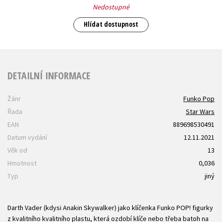
Nedostupné
Hlídat dostupnost
DETAILNÍ INFORMACE
Žánr
Funko Pop
Řada
Star Wars
EAN
889698530491
Datum vydání
12.11.2021
Věk od
13
Hmotnost
0,036
Typ
jiný
Darth Vader (kdysi Anakin Skywalker) jako klíčenka Funko POP! figurky
z kvalitního kvalitního plastu, která ozdobí klíče nebo třeba batoh na