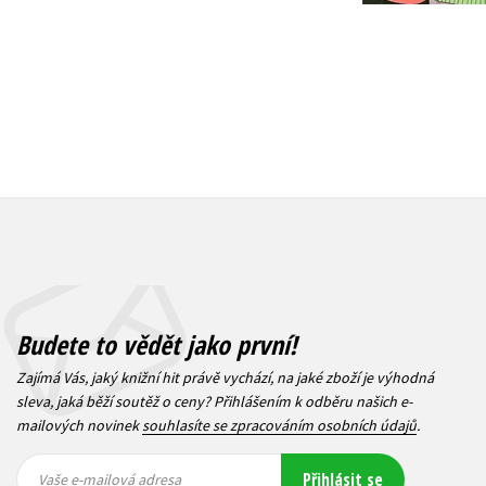
Budete to vědět jako první!
Zajímá Vás, jaký knižní hit právě vychází, na jaké zboží je výhodná
sleva, jaká běží soutěž o ceny? Přihlášením k odběru našich e-
mailových novinek
souhlasíte se zpracováním osobních údajů
.
Vaše e-
Vaše e-
Přihlásit se
mailová
mailová
Vaše e-mailová adresa