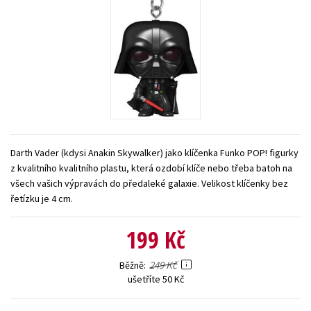
Young adult (SK)
Zahraniční literatura
Zdraví a životní styl
Všechny tituly
Darth Vader (kdysi Anakin Skywalker) jako klíčenka Funko POP! figurky
z kvalitního kvalitního plastu, která ozdobí klíče nebo třeba batoh na
všech vašich výpravách do předaleké galaxie. Velikost klíčenky bez
řetízku je 4 cm.
199 Kč
249 Kč
Běžně
ušetříte 50 Kč