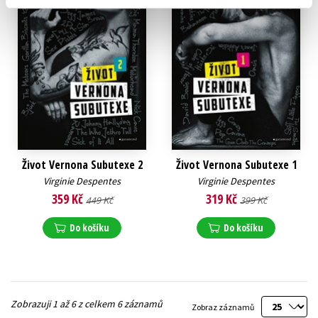
Život Vernona Subutexe 2
Život Vernona Subutexe 1
Virginie Despentes
Virginie Despentes
359 Kč
319 Kč
449 Kč
399 Kč
Do košíku
Do košíku
Zobrazuji 1 až 6 z celkem 6 záznamů
Zobraz záznamů