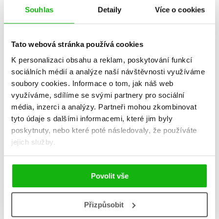
Souhlas
Detaily
Více o cookies
Tato webová stránka používá cookies
K personalizaci obsahu a reklam, poskytování funkcí
sociálních médií a analýze naší návštěvnosti využíváme
soubory cookies.
Informace o tom, jak náš web
využíváme, sdílíme se svými partnery pro sociální
média, inzerci a analýzy.
Partneři mohou zkombinovat
tyto údaje s dalšími informacemi, které jim byly
Teorie King Konga
Život Vernona Subutexe 3
poskytnuty, nebo které poté následovaly, že používáte
Virginie Despentes
Virginie Despentes
jejich služby.
239 Kč
359 Kč
299 Kč
449 Kč
Do košíku
Do košíku
Povolit vše
Přizpůsobit