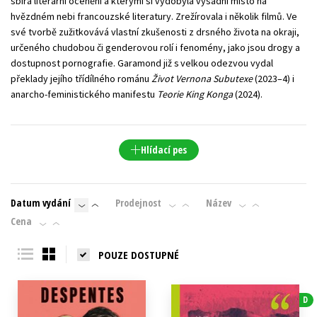
sbírá literární ocenění a kterými si vydobyla výsadní místo na
hvězdném nebi francouzské literatury. Zrežírovala i několik filmů. Ve
své tvorbě zužitkovává vlastní zkušenosti z drsného života na okraji,
určeného chudobou či genderovou rolí i fenomény, jako jsou drogy a
dostupnost pornografie. Garamond již s velkou odezvou vydal
překlady jejího třídílného románu
Život Vernona Subutexe
(2023–4) i
anarcho-feministického manifestu
Teorie King Konga
(2024).
Hlídací pes
Datum vydání
Prodejnost
Název
Cena
POUZE DOSTUPNÉ
D