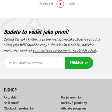
Předchozí
1
Další
Budete to vědět jako první!
Zajímá Vás, jaký knižní hit právě vychází, na jaké zboží je výhodná
sleva, jaká běží soutěž o ceny? Přihlášením k odběru našich e-
mailových novinek
souhlasíte se zpracováním osobních údajů
.
Vaše e-
Vaše e-
Přihlásit se
mailová
mailová
Vaše e-mailová adresa
adresa
adresa
E-SHOP
Aktuality
Knižní novinky
Naši autoři
Dárkové poukazy
Obchodní podmínky
Affiliate program