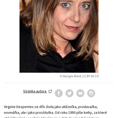
Young adult (SK)
Zahraniční literatura
Zdraví a životní styl
Všechny tituly
© Georges Biard, CC BY-SA 3.0
Stránka autora
Virginie Despentes se dřív živila jako uklízečka, prodavačka,
novinářka, ale i jako prostitutka. Od roku 1993 píše knihy, za které