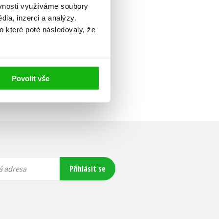
ěvnosti využíváme soubory
ia, inzerci a analýzy.
o které poté následovaly, že
Povolit vše
Přihlásit se
á adresa