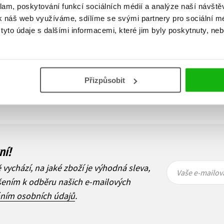
klam, poskytování funkcí sociálních médií a analýze naší návšt
k náš web využíváme, sdílíme se svými partnery pro sociální méd
yto údaje s dalšími informacemi, které jim byly poskytnuty, neb
Zobraz záznamů
Přizpůsobit
1
Další
ní!
Vaše e-
Vaše e-
ě vychází, na jaké zboží je výhodná sleva,
mailová
mailová
Vaše e-mailov
adresa
adresa
ášením k odběru našich e-mailových
áním osobních údajů
.