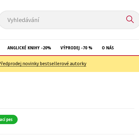
Vyhledávání
ANGLICKÉ KNIHY -20%
VÝPRODEJ -70 %
O NÁS
Předprodej novinky bestsellerové autorky
Přírodní vědy
Křížovky
Společnost, politika
Kuchařky
Technika a věda
New Adult
Učebnice
Ostatní
Umění a kultura
Počítače
ací pes
Výchova a pedagogika
Poezie
Young adult