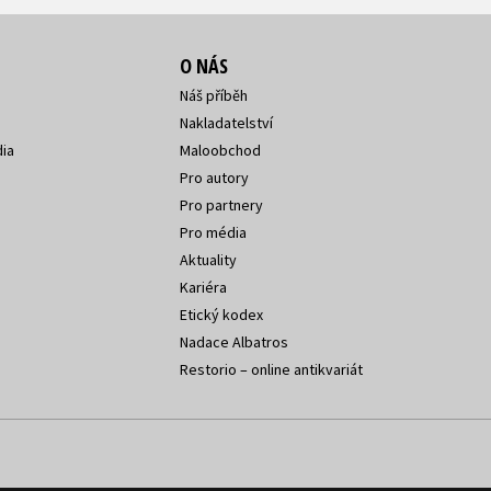
O NÁS
Náš příběh
Nakladatelství
ia
Maloobchod
Pro autory
Pro partnery
Pro média
Aktuality
Kariéra
Etický kodex
Nadace Albatros
Restorio – online antikvariát