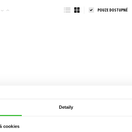
Populárně - naučná pro dospělé
POUZE DOSTUPNÉ
Young adult (SK)
Populárně - naučné pro děti
Zahraniční literatura
Předškoláci
Zdraví a životní styl
Příroda a zahrada
šechny tituly
Detaily
á cookies