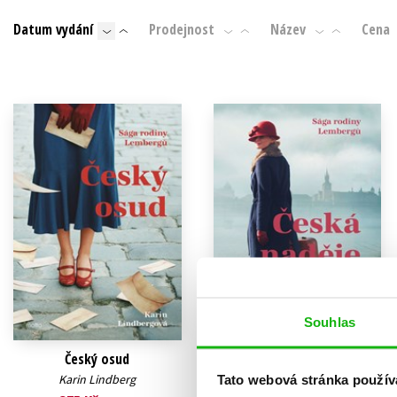
Auto - moto
Datum vydání
Prodejnost
Název
Cena
Jazyky
Beletrie pro děti
Kalendáře
Beletrie pro dospělé
Kariéra a osobní rozvoj
Byznys a ekonomie
Komiks
V
Souhlas
Český osud
Česká naděje
Karin Lindberg
Karin Lindberg
Tato webová stránka použív