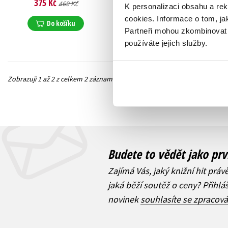
375 Kč
319 Kč
469 Kč
399 Kč
K personalizaci obsahu a re
cookies.
Informace o tom, ja
Do košíku
Do košíku
Partneři mohou zkombinovat t
používáte jejich služby.
Zobrazuji 1 až 2 z celkem 2 záznamů
Předchozí
Budete to vědět jako prv
Zajímá Vás, jaký knižní hit práv
jaká běží soutěž o ceny? Přihl
novinek
souhlasíte se zpracov