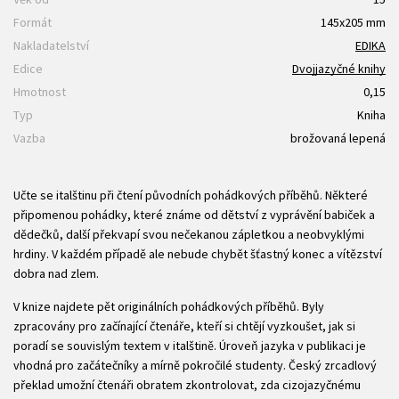
Formát
145x205 mm
Nakladatelství
EDIKA
Edice
Dvojjazyčné knihy
Hmotnost
0,15
Typ
Kniha
Vazba
brožovaná lepená
Učte se italštinu při čtení původních pohádkových příběhů. Některé
připomenou pohádky, které známe od dětství z vyprávění babiček a
dědečků, další překvapí svou nečekanou zápletkou a neobvyklými
hrdiny. V každém případě ale nebude chybět šťastný konec a vítězství
dobra nad zlem.
V knize najdete pět originálních pohádkových příběhů. Byly
zpracovány pro začínající čtenáře, kteří si chtějí vyzkoušet, jak si
poradí se souvislým textem v italštině. Úroveň jazyka v publikaci je
vhodná pro začátečníky a mírně pokročilé studenty. Český zrcadlový
překlad umožní čtenáři obratem zkontrolovat, zda cizojazyčnému