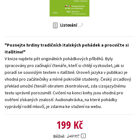
Young adult (SK)
Zahraniční literatura
Zdraví a životní styl
Všechny tituly
Listování
Poznejte hrdiny tradičních italských pohádek a procvičte si
italštinu!
V knize najdete pět originálních pohádkových příběhů. Byly
zpracovány pro začínající čtenáře, kteří si chtějí vyzkoušet, jak si
poradí se souvislým textem v italštině. Úroveň jazyka v publikaci je
vhodná pro začátečníky a mírně pokročilé studenty. Český zrcadlový
překlad umožní čtenáři obratem zkontrolovat, zda cizojazyčnému
textu správně porozuměl. Cvičení na konci knihy jsou vhodná pro
ověření získaných znalostí. Audionahrávka, na které pohádky
vyprávějí rodilí mluvčí, je zdarma ke stažení na webu.
199 Kč
249 Kč
Běžně