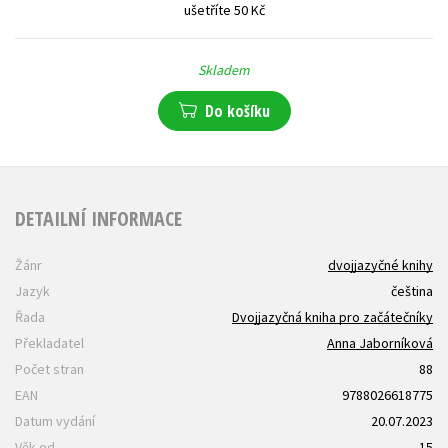
ušetříte 50 Kč
Skladem
Do košíku
DETAILNÍ INFORMACE
Žánr
dvojjazyčné knihy
Jazyk
čeština
Řada
Dvojjazyčná kniha pro začátečníky
Překladatel
Anna Jaborníková
Počet stran
88
EAN
9788026618775
Datum vydání
20.07.2023
Věk od
15