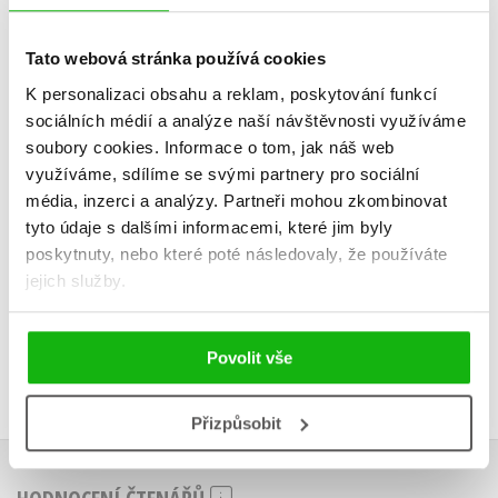
Marco Polo A1/A2
Don Quijot
Valeria De Tommaso
Eliška Jir
Tato webová stránka používá cookies
K personalizaci obsahu a reklam, poskytování funkcí
sociálních médií a analýze naší návštěvnosti využíváme
soubory cookies.
Informace o tom, jak náš web
využíváme, sdílíme se svými partnery pro sociální
Do košíku
Do košík
média, inzerci a analýzy.
Partneři mohou zkombinovat
199 Kč
239 Kč
tyto údaje s dalšími informacemi, které jim byly
249 Kč
2
poskytnuty, nebo které poté následovaly, že používáte
jejich služby.
Povolit vše
Přizpůsobit