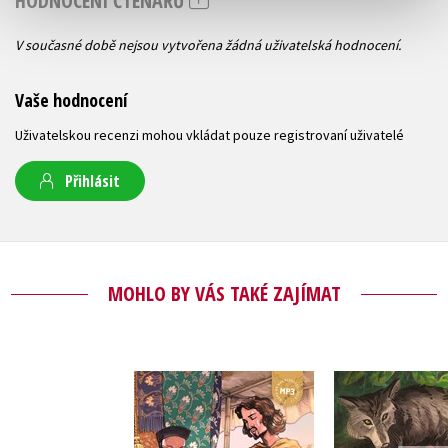
HODNOCENÍ ČTENÁŘŮ
V současné době nejsou vytvořena žádná uživatelská hodnocení.
Vaše hodnocení
Uživatelskou recenzi mohou vkládat pouze registrovaní uživatelé
Přihlásit
MOHLO BY VÁS TAKÉ ZAJÍMAT
Marco Polo A1/A2
Římské báj
Valeria De Tommaso
Valeria De