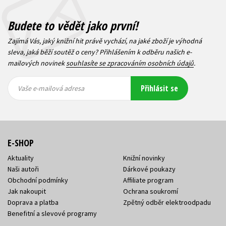
Budete to vědět jako první!
Zajímá Vás, jaký knižní hit právě vychází, na jaké zboží je výhodná
sleva, jaká běží soutěž o ceny? Přihlášením k odběru našich e-
mailových novinek
souhlasíte se zpracováním osobních údajů
.
Vaše e-
Vaše e-
Přihlásit se
mailová
mailová
Vaše e-mailová adresa
adresa
adresa
E-SHOP
Aktuality
Knižní novinky
Naši autoři
Dárkové poukazy
Obchodní podmínky
Affiliate program
Jak nakoupit
Ochrana soukromí
Doprava a platba
Zpětný odběr elektroodpadu
Benefitní a slevové programy