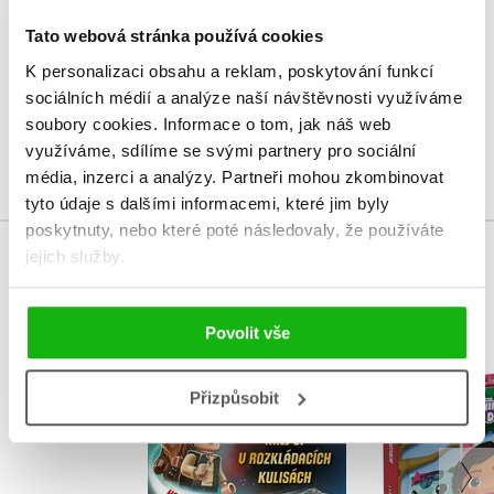
V současné době nejsou vytvořena žádná uživatelská hodnocení.
Tato webová stránka používá cookies
Vaše hodnocení
K personalizaci obsahu a reklam, poskytování funkcí
sociálních médií a analýze naší návštěvnosti využíváme
Uživatelskou recenzi mohou vkládat pouze registrovaní uživatelé
soubory cookies.
Informace o tom, jak náš web
využíváme, sdílíme se svými partnery pro sociální
Přihlásit
média, inzerci a analýzy.
Partneři mohou zkombinovat
tyto údaje s dalšími informacemi, které jim byly
poskytnuty, nebo které poté následovaly, že používáte
jejich služby.
MOHLO BY VÁS TAKÉ ZAJÍMAT
Povolit vše
Gábinin k
LEGO® Star Wars™
Přizpůsobit
domek - Čti 
Han Solo a Chewie v
s ná
akci
Kolekt
Kolektiv