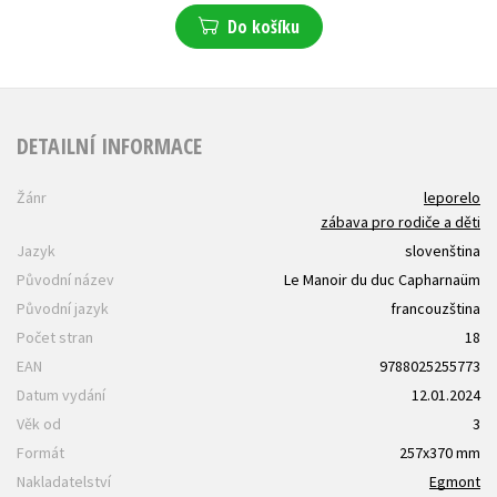
Do košíku
DETAILNÍ INFORMACE
Žánr
leporelo
zábava pro rodiče a děti
Jazyk
slovenština
Původní název
Le Manoir du duc Capharnaüm
Původní jazyk
francouzština
Počet stran
18
EAN
9788025255773
Datum vydání
12.01.2024
Věk od
3
Formát
257x370 mm
Nakladatelství
Egmont