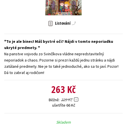
Young adult (SK)
Zahraniční literatura
Zdraví a životní styl
Všechny tituly
Listování
To je ale binec! Máš bystré oči? Nájdi v tomto neporiadku
ukryté predmety.
Na panstve vojvodu zo Svinčíkova vládne nepredstaviteľný
neporiadok a chaos. Pozorne si prezri každú jednu stránku a nájdi
zatúlané predmety. Nie je to také jednoduché, ako sa to javí. Pozor!
Dá to zabrať aj rodičom!
263 Kč
329 Kč
Běžně
ušetříte 66 Kč
Skladem