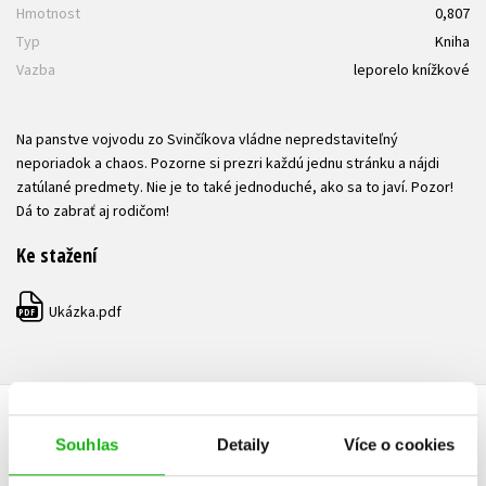
Hmotnost
0,807
Typ
Kniha
Vazba
leporelo knížkové
Na panstve vojvodu zo Svinčíkova vládne nepredstaviteľný
neporiadok a chaos. Pozorne si prezri každú jednu stránku a nájdi
zatúlané predmety. Nie je to také jednoduché, ako sa to javí. Pozor!
Dá to zabrať aj rodičom!
Ke stažení
Ukázka.pdf
PDF
HODNOCENÍ ČTENÁŘŮ
Souhlas
Detaily
Více o cookies