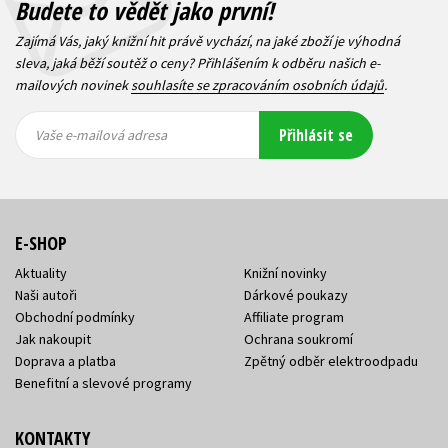
Budete to vědět jako první!
Zajímá Vás, jaký knižní hit právě vychází, na jaké zboží je výhodná
sleva, jaká běží soutěž o ceny? Přihlášením k odběru našich e-
mailových novinek
souhlasíte se zpracováním osobních údajů
.
Vaše e-
Vaše e-
Přihlásit se
mailová
mailová
Vaše e-mailová adresa
adresa
adresa
E-SHOP
Aktuality
Knižní novinky
Naši autoři
Dárkové poukazy
Obchodní podmínky
Affiliate program
Jak nakoupit
Ochrana soukromí
Doprava a platba
Zpětný odběr elektroodpadu
Benefitní a slevové programy
KONTAKTY