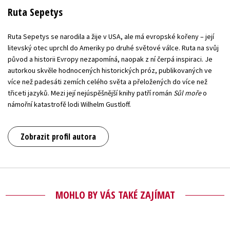
Ruta Sepetys
Ruta Sepetys se narodila a žije v USA, ale má evropské kořeny – její
litevský otec uprchl do Ameriky po druhé světové válce. Ruta na svůj
původ a historii Evropy nezapomíná, naopak z ní čerpá inspiraci. Je
autorkou skvěle hodnocených historických próz, publikovaných ve
více než padesáti zemích celého světa a přeložených do více než
třiceti jazyků. Mezi její nejúspěšnější knihy patří román
Sůl moře
o
námořní katastrofě lodi Wilhelm Gustloff.
Zobrazit profil autora
MOHLO BY VÁS TAKÉ ZAJÍMAT