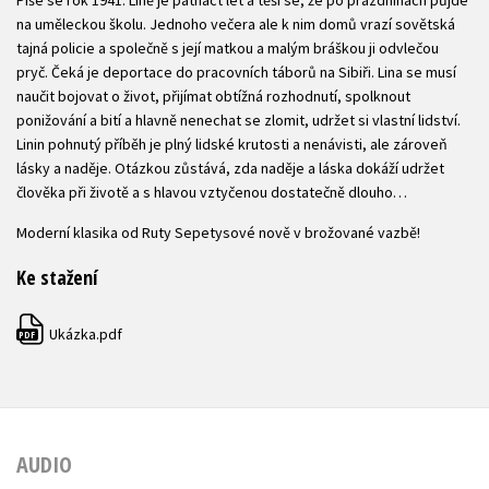
na uměleckou školu. Jednoho večera ale k nim domů vrazí sovětská
tajná policie a společně s její matkou a malým bráškou ji odvlečou
pryč. Čeká je deportace do pracovních táborů na Sibiři. Lina se musí
naučit bojovat o život, přijímat obtížná rozhodnutí, spolknout
ponižování a bití a hlavně nenechat se zlomit, udržet si vlastní lidství.
Linin pohnutý příběh je plný lidské krutosti a nenávisti, ale zároveň
lásky a naděje. Otázkou zůstává, zda naděje a láska dokáží udržet
člověka při životě a s hlavou vztyčenou dostatečně dlouho…
Moderní klasika od Ruty Sepetysové nově v brožované vazbě!
Ke stažení
Ukázka.pdf
PDF
AUDIO