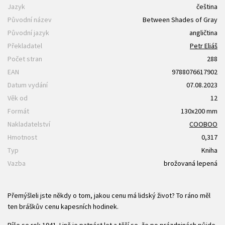
Jazyk
čeština
Původní název
Between Shades of Gray
Původní jazyk
angličtina
Překladatel
Petr Eliáš
Počet stran
288
EAN
9788076617902
Datum vydání
07.08.2023
Věk od
12
Formát
130x200 mm
Nakladatelství
COOBOO
Hmotnost
0,317
Typ
Kniha
Vazba
brožovaná lepená
Přemýšleli jste někdy o tom, jakou cenu má lidský život? To ráno měl
ten bráškův cenu kapesních hodinek.
Píše se rok 1941. Lině je patnáct let a těší se, že po prázdninách půjde