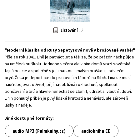
Young adult (SK)
Zahraniční literatura
Zdraví a životní styl
Všechny tituly
Listování
Moderní klasika od Ruty Sepetysové nově v brožované vazbě!
Píše se rok 1941. Lině je patnáct let a těší se, že po prázdninách půjde
na uměleckou školu. Jednoho večera ale k nim domů vrazí sovětská
tajná policie a společně s její matkou a malým bráškou ji odvlečou
pryč. Čeká je deportace do pracovních táborů na Sibiři. Lina se musí
naučit bojovat o život, přijímat obtížná rozhodnutí, spolknout
ponižování a bití a hlavně nenechat se zlomit, udržet si vlastní lidství.
Linin pohnutý příběh je plný lidské krutosti a nenávisti, ale zároveň
lásky a naděje.
Jiné dostupné formáty:
audio MP3 (Palmknihy.cz)
audiokniha CD