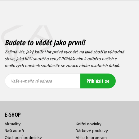
Budete to vědět jako první!
Zajímá Vás, jaký knižní hit právě vychází, na jaké zboží je výhodná
sleva, jaká běží soutěž o ceny? Přihlášením k odběru našich e-
mailových novinek
souhlasíte se zpracováním osobních údajů
.
Vaše e-
Vaše e-
Přihlásit se
mailová
mailová
Vaše e-mailová adresa
adresa
adresa
E-SHOP
Aktuality
Knižní novinky
Naši autoři
Dárkové poukazy
Obchodní podmínky
Affiliate program