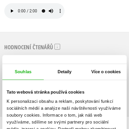
HODNOCENÍ ČTENÁŘŮ
V současné době nejsou vytvořena žádná uživatelská hodnocení.
Souhlas
Detaily
Více o cookies
Vaše hodnocení
Uživatelskou recenzi mohou vkládat pouze registrovaní uživatelé
Tato webová stránka používá cookies
Přihlásit
K personalizaci obsahu a reklam, poskytování funkcí
sociálních médií a analýze naší návštěvnosti využíváme
soubory cookies.
Informace o tom, jak náš web
využíváme, sdílíme se svými partnery pro sociální
AUTOR KNIHY
média, inzerci a analýzy.
Partneři mohou zkombinovat