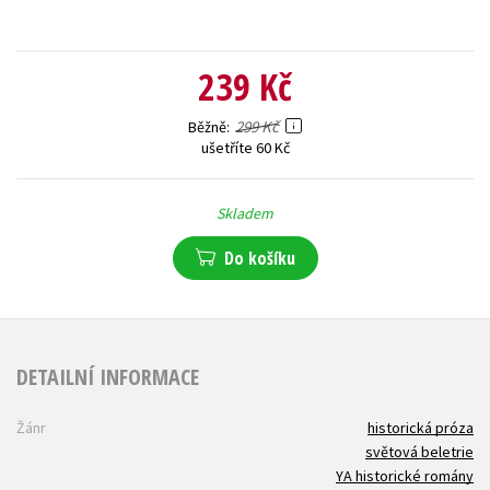
239 Kč
299 Kč
Běžně
ušetříte 60 Kč
Skladem
Do košíku
DETAILNÍ INFORMACE
Žánr
historická próza
světová beletrie
YA historické romány