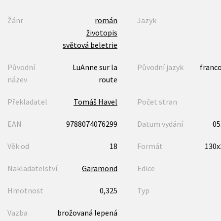
Žánr
román
Jazyk
životopis
světová beletrie
Původní
LuAnne sur la
Původní jazyk
franc
název
route
Překladatel
Tomáš Havel
Počet stran
EAN
9788074076299
Datum vydání
05
Věk od
18
Formát
130
Nakladatelství
Garamond
Edice
Hmotnost
0,325
Typ
Vazba
brožovaná lepená