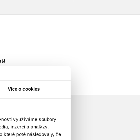
elé
Více o cookies
ěvnosti využíváme soubory
ia, inzerci a analýzy.
o které poté následovaly, že