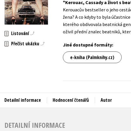
Kerouac, Cassady a život s beat
Auto - moto
Kerouacův bestseller o jeho cestá
Jazyky
Beletrie pro děti
žena? A co kdyby to byla účastnic
Kalendáře
kterého obdivovala beatnická gen
Beletrie pro dospělé
oživil přední znalec beatniků, kte
Kariéra a osobní rozvoj
Listování
Byznys a ekonomie
Přečíst ukázku
Komiks
Jiné dostupné formáty:
e-kniha (Palmknihy.cz)
V
Detailní informace
Hodnocení čtenářů
Autor
DETAILNÍ INFORMACE