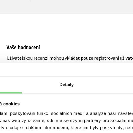
Vaše hodnocení
Uživatelskou recenzi mohou vkládat pouze registrovaní uživat
Přihlásit
Detaily
AUTOR KNIHY
á cookies
klam, poskytování funkcí sociálních médií a analýze naší návšt
k náš web využíváme, sdílíme se svými partnery pro sociální méd
Jean-Francois Duval
yto údaje s dalšími informacemi, které jim byly poskytnuty, neb