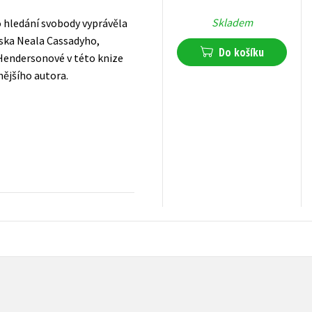
Skladem
o hledání svobody vyprávěla
áska Neala Cassadyho,
Do košíku
Hendersonové v této knize
nějšího autora.
311
Kč
s DPH