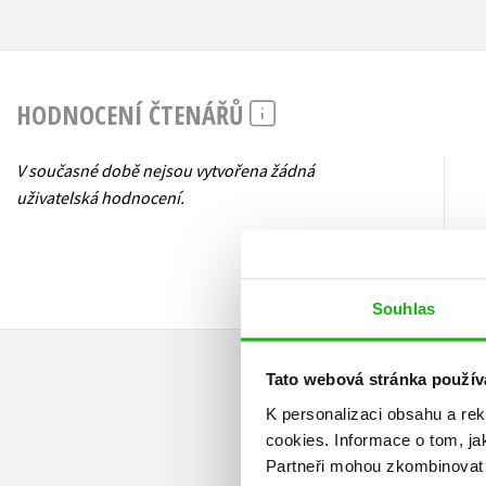
HODNOCENÍ ČTENÁŘŮ
V současné době nejsou vytvořena žádná
uživatelská hodnocení.
Souhlas
Tato webová stránka použív
K personalizaci obsahu a re
cookies.
Informace o tom, ja
Partneři mohou zkombinovat t