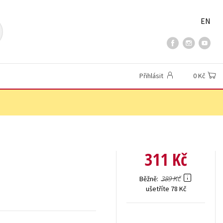
EN
Přihlásit
0 Kč
311 Kč
389 Kč
Běžně
ušetříte 78 Kč