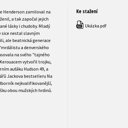
Ke stažení
ne Henderson zamiloval na
ženil, a tak započal jejich
Ukázka.pdf
ané lásky i chudoby. Mladý
PDF
e sice nestal slavným
li, ale beatnická generace
"mrdálistu a denverského
pasovala na svého "tajného
Kerouacem vytvořil trojku,
rním auťáku Hudson 49, a
ářů Jackova bestselleru Na
borník nejkvalifikovanější,
šku obou mužských hrdinů.