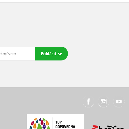
Přihlásit se
á adresa