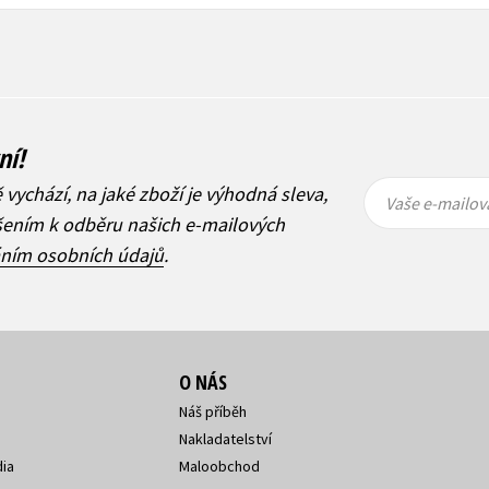
ní!
Vaše e-
Vaše e-
ě vychází, na jaké zboží je výhodná sleva,
mailová
mailová
Vaše e-mailov
adresa
adresa
ášením k odběru našich e-mailových
áním osobních údajů
.
O NÁS
Náš příběh
Nakladatelství
ia
Maloobchod