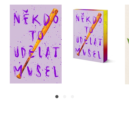
Někdo to udělat musel
Někdo to udělat musel
- limitované vydání
,
Velikovsky
Radka Třeštíková
Velikovsky
Do košíku
Do košíku
399 Kč
479 Kč
499 Kč
599 Kč