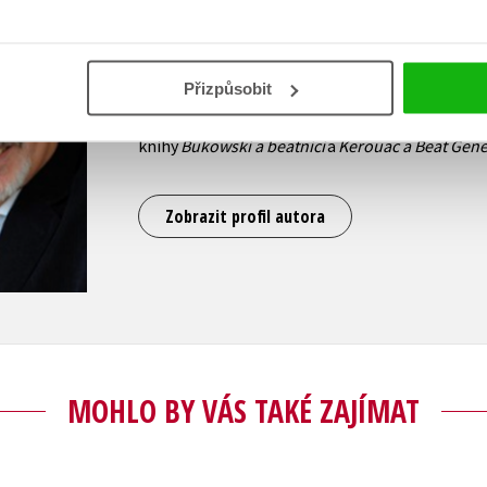
Jean-François Duval (1947) je autor románů, po
rozhovorů s osobnostmi, jako je Charles Bukow
Přizpůsobit
Styron, Kurt Vonnegut nebo Ray Bradbury. Je v
beatniků, z nichž se mnozí stali jeho přáteli. Čes
knihy
Bukowski a beatnici
a
Kerouac a Beat Gene
Zobrazit profil autora
MOHLO BY VÁS TAKÉ ZAJÍMAT