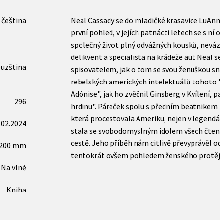
čeština
Neal Cassady se do mladičké krasavice LuAn
první pohled, v jejích patnácti letech se s ní o
společný život plný odvážných kousků, neváz
delikvent a specialista na krádeže aut Neal s
ouzština
spisovatelem, jak o tom se svou ženuškou sni
rebelských amerických intelektuálů tohoto 
Adónise", jak ho zvěčnil Ginsberg v Kvílení, 
296
hrdinu". Páreček spolu s předním beatnikem 
která procestovala Ameriku, nejen v legendá
.02.2024
stala se svobodomyslným idolem všech čten
cestě. Jeho příběh nám citlivě převyprávěl od
x200 mm
tentokrát ovšem pohledem ženského protěj
Na vlně
Kniha