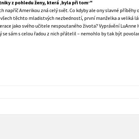
niky z pohledu ženy, která ‚byla při tom‘
Populárně - naučná pro dospělé
ch napříč Amerikou zná celý svět. Co kdyby ale ony slavné příběhy 
Young adult (SK)
Populárně - naučné pro děti
e všech těchto mladistvých nezbedností, první manželka a veliká l
Zahraniční literatura
erace jako svého učitele nespoutaného života? Vyprávění LuAnne 
Předškoláci
rý se sám s celou řadou z nich přátelil – nemohlo by tak být povola
Zdraví a životní styl
Příroda a zahrada
šechny tituly