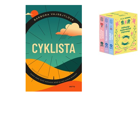
Záhady oxfordské
Cyklista
čajovny - BOX
Barbora Vajsejtlová
H. Y. Hanna
Do košíku
Do košíku
319 Kč
399 Kč
872 Kč
1 090 Kč