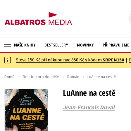
NAŠE KNIHY
BESTSELLERY
NOVINKY
PŘIPRAVUJEME
Sleva 150 Kč při nákupu nad 850 Kč s kódem
SRPEN150
|
ANGLICKÉ KNIHY -20 %
Cestování
NOVÝ VÝPRODEJ -70 %
Dárkové publikace
Domů
Beletrie pro dospělé
Román
LuAnne na cestě
KNIHY S DÁRKEM
Dárkové zboží
LuAnne na cestě
ASTERIX S DÁRKEM
Digitální fotografie
Jean-Francois Duval
🎁DÁRKOVÉ PUBLIKACE
Esoterika a duchovní svět
✉️ DÁRKOVÉ POUKAZY
Historie a military
Hobby