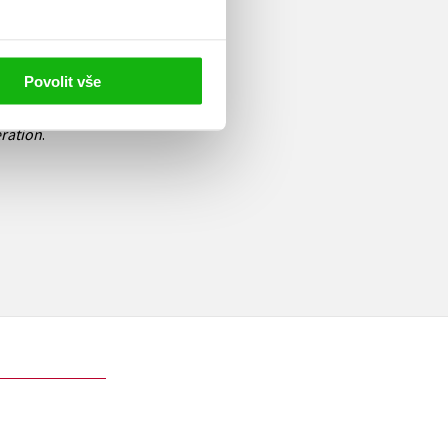
vídek, reportáží a novinových
ski, Allen Ginsberg, William
Povolit vše
elikým znalcem generace tzv.
ky již vyšly jeho
ration
.