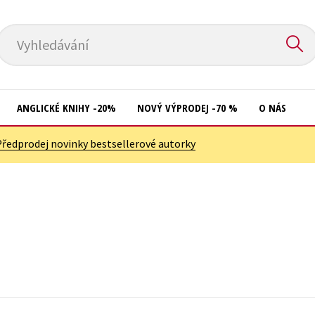
Vyhledávání
ANGLICKÉ KNIHY -20%
NOVÝ VÝPRODEJ -70 %
O NÁS
Předprodej novinky bestsellerové autorky
Přírodní vědy
Křížovky
Společnost, politika
Kuchařky
Technika a věda
New Adult
Učebnice
Ostatní
Umění a kultura
Počítače
Výchova a pedagogika
Poezie
Young adult