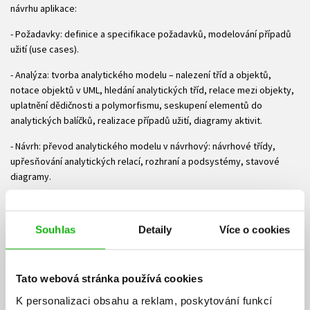
návrhu aplikace:
- Požadavky: definice a specifikace požadavků, modelování případů
užití (use cases).
- Analýza: tvorba analytického modelu – nalezení tříd a objektů,
notace objektů v UML, hledání analytických tříd, relace mezi objekty,
uplatnění dědičnosti a polymorfismu, seskupení elementů do
analytických balíčků, realizace případů užití, diagramy aktivit.
- Návrh: převod analytického modelu v návrhový: návrhové třídy,
upřesňování analytických relací, rozhraní a podsystémy, stavové
diagramy.
- Implementace: převod návrhového modelu do spustitelného kódu –
rozdělení do komponent, nasazení softwaru na systém a hardware.
Souhlas
Detaily
Více o cookies
Celý vývojový proces je bohatě dokumentován na názorných
schématech a především na diagramech v syntaxi UML – ty jsou
použity dokonce i pro navigaci průchodu jednotlivými kapitolami,
Tato webová stránka používá cookies
takže by se měly čtenáři dostat nesmazatelně pod kůži. Kniha také
K personalizaci obsahu a reklam, poskytování funkcí
není omezena – jak tomu často v přednáškách a prezentacích bývá –