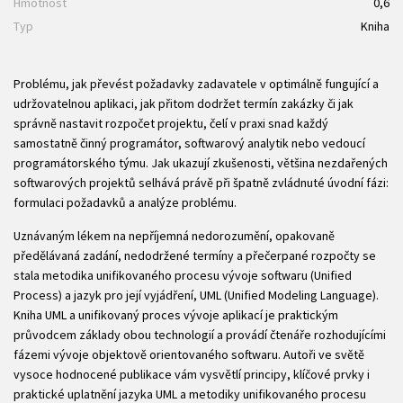
Hmotnost
0,6
Typ
Kniha
Problému, jak převést požadavky zadavatele v optimálně fungující a
udržovatelnou aplikaci, jak přitom dodržet termín zakázky či jak
správně nastavit rozpočet projektu, čelí v praxi snad každý
samostatně činný programátor, softwarový analytik nebo vedoucí
programátorského týmu. Jak ukazují zkušenosti, většina nezdařených
softwarových projektů selhává právě při špatně zvládnuté úvodní fázi:
formulaci požadavků a analýze problému.
Uznávaným lékem na nepříjemná nedorozumění, opakovaně
předělávaná zadání, nedodržené termíny a přečerpané rozpočty se
stala metodika unifikovaného procesu vývoje softwaru (Unified
Process) a jazyk pro její vyjádření, UML (Unified Modeling Language).
Kniha UML a unifikovaný proces vývoje aplikací je praktickým
průvodcem základy obou technologií a provádí čtenáře rozhodujícími
fázemi vývoje objektově orientovaného softwaru. Autoři ve světě
vysoce hodnocené publikace vám vysvětlí principy, klíčové prvky i
praktické uplatnění jazyka UML a metodiky unifikovaného procesu