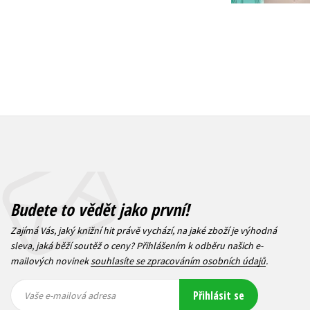
Budete to vědět jako první!
Zajímá Vás, jaký knižní hit právě vychází, na jaké zboží je výhodná
sleva, jaká běží soutěž o ceny? Přihlášením k odběru našich e-
mailových novinek
souhlasíte se zpracováním osobních údajů
.
Vaše e-
Vaše e-
Přihlásit se
mailová
mailová
Vaše e-mailová adresa
adresa
adresa