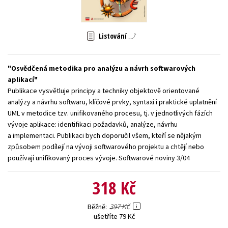
Young adult (SK)
Zahraniční literatura
Zdraví a životní styl
Listování
Všechny tituly
Osvědčená metodika pro analýzu a návrh softwarových
aplikací
Publikace vysvětluje principy a techniky objektově orientované
analýzy a návrhu softwaru, klíčové prvky, syntaxi i praktické uplatnění
UML v metodice tzv. unifikovaného procesu, tj. v jednotlivých fázích
vývoje aplikace: identifikaci požadavků, analýze, návrhu
a implementaci. Publikaci bych doporučil všem, kteří se nějakým
způsobem podílejí na vývoji softwarového projektu a chtějí nebo
používají unifikovaný proces vývoje. Softwarové noviny 3/04
318 Kč
397 Kč
Běžně
ušetříte 79 Kč