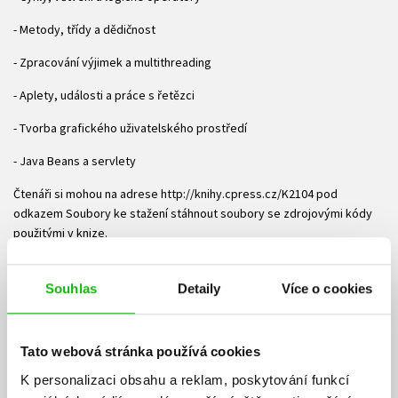
- Metody, třídy a dědičnost
- Zpracování výjimek a multithreading
- Aplety, události a práce s řetězci
- Tvorba grafického uživatelského prostředí
- Java Beans a servlety
Čtenáři si mohou na adrese http://knihy.cpress.cz/K2104 pod
odkazem Soubory ke stažení stáhnout soubory se zdrojovými kódy
použitými v knize.
O autorovi:
Souhlas
Detaily
Více o cookies
Herbert Schildt patří mezi uznávané autority programovacích jazyků
Java, C, C++ a C#. Je autorem řady knih o programování, kterých se
prodaly miliony výtisků v mnoha jazycích. Byl členem komise ANSI, jež
Tato webová stránka používá cookies
standardizovala jazyk C v roce 1989. Jeho web najdete na adrese
www.HerbSchildt.com.
K personalizaci obsahu a reklam, poskytování funkcí