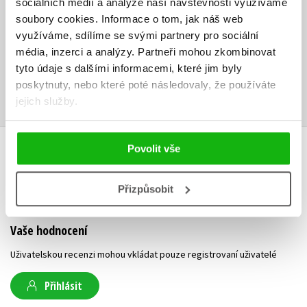
sociálních médií a analýze naší návštěvnosti využíváme
Ke stažení
soubory cookies.
Informace o tom, jak náš web
využíváme, sdílíme se svými partnery pro sociální
Obsah.pdf
K2104 kódy.zip
PDF
ZIP
média, inzerci a analýzy.
Partneři mohou zkombinovat
tyto údaje s dalšími informacemi, které jim byly
K2104 errata.pdf
Ukázka.pdf
PDF
PDF
poskytnuty, nebo které poté následovaly, že používáte
jejich služby.
Povolit vše
HODNOCENÍ ČTENÁŘŮ
Přizpůsobit
V současné době nejsou vytvořena žádná uživatelská hodnocení.
Vaše hodnocení
Uživatelskou recenzi mohou vkládat pouze registrovaní uživatelé
Přihlásit