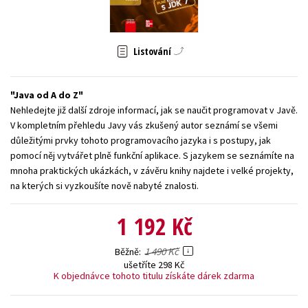
Young adult (SK)
Zahraniční literatura
Zdraví a životní styl
Listování
Všechny tituly
Java od A do Z
Nehledejte již další zdroje informací, jak se naučit programovat v Javě.
V kompletním přehledu Javy vás zkušený autor seznámí se všemi
důležitými prvky tohoto programovacího jazyka i s postupy, jak
pomocí něj vytvářet plně funkční aplikace. S jazykem se seznámíte na
mnoha praktických ukázkách, v závěru knihy najdete i velké projekty,
na kterých si vyzkoušíte nově nabyté znalosti.
1 192 Kč
1 490 Kč
Běžně
ušetříte 298 Kč
K objednávce tohoto titulu získáte dárek zdarma