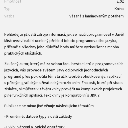
Hmotnost
2,02
Typ
Kniha
Vazba
vázaná s laminovaným potahem
Nehledejte již další zdroje informací, jak se naučit programovat v Javě!
Mistrovství nabízí ucelený přehled tohoto programovacího jazyka,
přičemž si všechny jeho důležité body můžete vyzkoušet na mnoha
praktických ukázkách.
Zkušený autor, který má za sebou řadu bestsellerů o programovacích
jazycích, vás provede světem Javy od prvních jednoduchých
programů přes pokročilá témata až k tvorbě sofistikovaných aplikací
s pěkným grafickým uživatelským rozhraním. Znalosti, které při studiu
získáte, si můžete v závěru knihy prověřit na komplexních projektech
plně funkčních aplikací. Text knihy je kompatibilní s JDK 7.
Publikace se mimo jiné věnuje následujícím tématům:
- Proměnné, datové typy a další základy
- Cykly, větvení a logické operátory