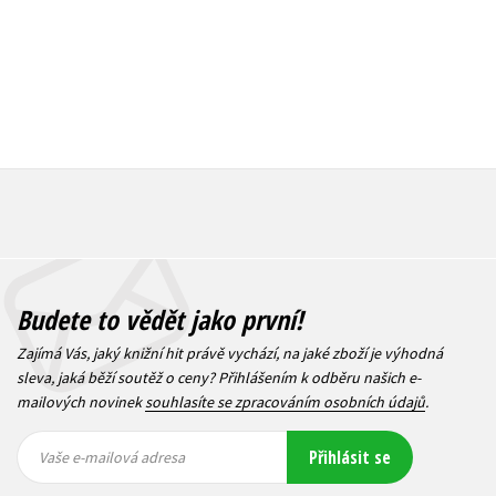
Budete to vědět jako první!
Zajímá Vás, jaký knižní hit právě vychází, na jaké zboží je výhodná
sleva, jaká běží soutěž o ceny? Přihlášením k odběru našich e-
mailových novinek
souhlasíte se zpracováním osobních údajů
.
Vaše e-
Vaše e-
Přihlásit se
mailová
mailová
Vaše e-mailová adresa
adresa
adresa