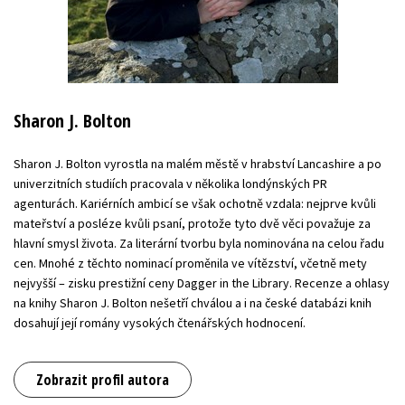
Sharon J. Bolton
Sharon J. Bolton vyrostla na malém městě v hrabství Lancashire a po
univerzitních studiích pracovala v několika londýnských PR
agenturách. Kariérních ambicí se však ochotně vzdala: nejprve kvůli
mateřství a posléze kvůli psaní, protože tyto dvě věci považuje za
hlavní smysl života. Za literární tvorbu byla nominována na celou řadu
cen. Mnohé z těchto nominací proměnila ve vítězství, včetně mety
nejvyšší – zisku prestižní ceny Dagger in the Library. Recenze a ohlasy
na knihy Sharon J. Bolton nešetří chválou a i na české databázi knih
dosahují její romány vysokých čtenářských hodnocení.
Zobrazit profil autora