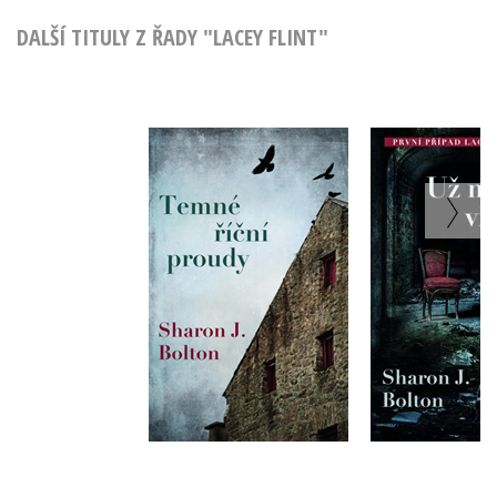
DALŠÍ TITULY Z ŘADY "LACEY FLINT"
Temné říční proudy
Už mě v
Sharon J. Bolton
Sharon J. 
Do košíku
Do košík
279 Kč
279 Kč
349 Kč
3