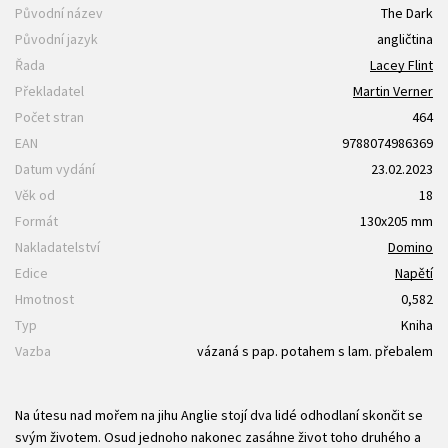
Původní název
The Dark
Původní jazyk
angličtina
Řada
Lacey Flint
Překladatel
Martin Verner
Počet stran
464
EAN
9788074986369
Datum vydání
23.02.2023
Věk od
18
Formát
130x205 mm
Nakladatelství
Domino
Edice
Napětí
Hmotnost
0,582
Typ
Kniha
Vazba
vázaná s pap. potahem s lam. přebalem
Na útesu nad mořem na jihu Anglie stojí dva lidé odhodlaní skončit se
svým životem. Osud jednoho nakonec zasáhne život toho druhého a