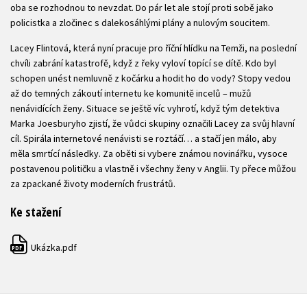
oba se rozhodnou to nevzdat. Do pár let ale stojí proti sobě jako
policistka a zločinec s dalekosáhlými plány a nulovým soucitem.
Lacey Flintová, která nyní pracuje pro říční hlídku na Temži, na poslední
chvíli zabrání katastrofě, když z řeky vyloví topící se dítě. Kdo byl
schopen unést nemluvně z kočárku a hodit ho do vody? Stopy vedou
až do temných zákoutí internetu ke komunitě incelů – mužů
nenávidících ženy. Situace se ještě víc vyhrotí, když tým detektiva
Marka Joesburyho zjistí, že vůdci skupiny označili Lacey za svůj hlavní
cíl. Spirála internetové nenávisti se roztáčí… a stačí jen málo, aby
měla smrtící následky. Za oběti si vybere známou novinářku, vysoce
postavenou političku a vlastně i všechny ženy v Anglii. Ty přece můžou
za zpackané životy moderních frustrátů.
Ke stažení
Ukázka.pdf
PDF