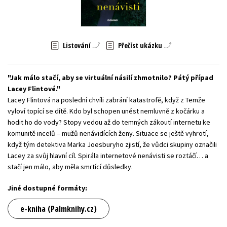
Young adult (SK)
Zahraniční literatura
Zdraví a životní styl
Všechny tituly
Listování
Přečíst ukázku
Jak málo stačí, aby se virtuální násilí zhmotnilo? Pátý případ
Lacey Flintové.
Lacey Flintová na poslední chvíli zabrání katastrofě, když z Temže
vyloví topící se dítě. Kdo byl schopen unést nemluvně z kočárku a
hodit ho do vody? Stopy vedou až do temných zákoutí internetu ke
komunitě incelů – mužů nenávidících ženy. Situace se ještě vyhrotí,
když tým detektiva Marka Joesburyho zjistí, že vůdci skupiny označili
Lacey za svůj hlavní cíl. Spirála internetové nenávisti se roztáčí… a
stačí jen málo, aby měla smrtící důsledky.
Jiné dostupné formáty:
e-kniha (Palmknihy.cz)