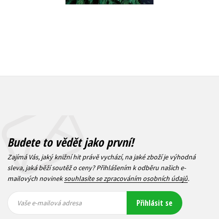
Budete to vědět jako první!
Zajímá Vás, jaký knižní hit právě vychází, na jaké zboží je výhodná
sleva, jaká běží soutěž o ceny? Přihlášením k odběru našich e-
mailových novinek
souhlasíte se zpracováním osobních údajů
.
Vaše e-
Vaše e-
Přihlásit se
mailová
mailová
Vaše e-mailová adresa
adresa
adresa