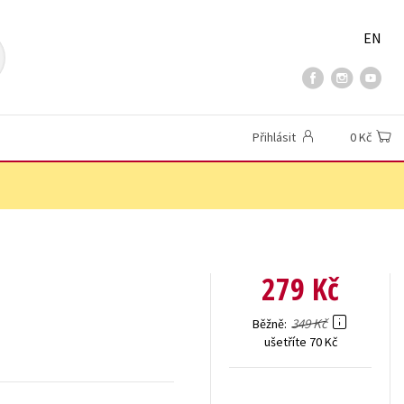
EN
Přihlásit
0 Kč
279 Kč
349 Kč
Běžně
ušetříte 70 Kč