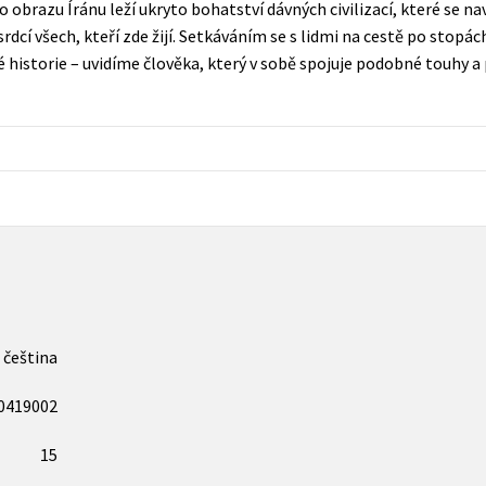
obrazu Íránu leží ukryto bohatství dávných civilizací, které se 
Populárně - naučná pro dospělé
cí všech, kteří zde žijí. Setkáváním se s lidmi na cestě po stopá
Young adult (SK)
Populárně - naučné pro děti
é historie – uvidíme člověka, který v sobě spojuje podobné touhy a 
Zahraniční literatura
Předškoláci
Zdraví a životní styl
Příroda a zahrada
šechny tituly
čeština
0419002
15