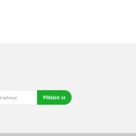
Přihlásit se
á adresa