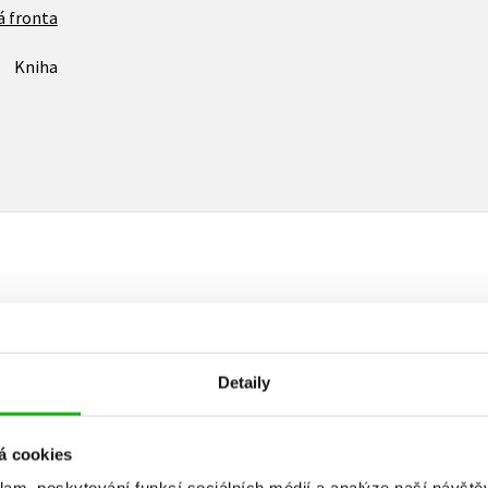
á fronta
Kniha
Vaše hodnocení
Uživatelskou recenzi mohou vkládat pouze registrovaní uživat
Detaily
Přihlásit
á cookies