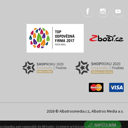
2026 © Albatrosmedia.cz, Albatros Media a.s.
NAPIŠTE NÁM
ého výpadku pak nejpozději do 48 hodin. Uvedené se týká pouze případů podléhajících