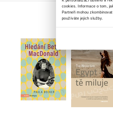
K personalizaci obsahu a re
cookies.
Informace o tom, ja
Partneři mohou zkombinovat t
používáte jejich služby.
Hledání Betty
Egypt tě miluje
MacDonald
The Niqab Girl
Paula Becker
Do košíku
Do košíku
239 Kč
299 Kč
359 Kč
449 Kč