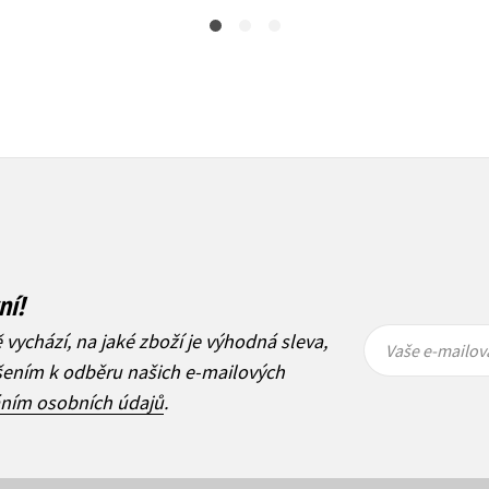
ní!
Vaše e-
Vaše e-
ě vychází, na jaké zboží je výhodná sleva,
mailová
mailová
Vaše e-mailov
adresa
adresa
ášením k odběru našich e-mailových
áním osobních údajů
.