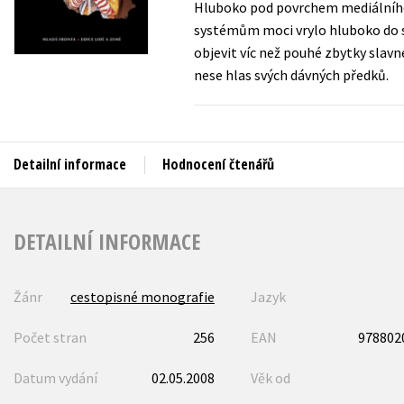
Hluboko pod povrchem mediálního 
Auto - moto
systémům moci vrylo hluboko do srd
Jazyky
Beletrie pro děti
objevit víc než pouhé zbytky slavn
Kalendáře
nese hlas svých dávných předků.
Beletrie pro dospělé
Kariéra a osobní rozvoj
Byznys a ekonomie
Komiks
Detailní informace
Hodnocení čtenářů
V
DETAILNÍ INFORMACE
Žánr
cestopisné monografie
Jazyk
Počet stran
256
EAN
978802
Datum vydání
02.05.2008
Věk od