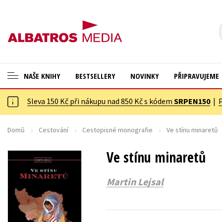
NAŠE KNIHY
BESTSELLERY
NOVINKY
PŘIPRAVUJEME
Sleva 150 Kč při nákupu nad 850 Kč s kódem
SRPEN150
|
ANGLICKÉ KNIHY -20 %
Cestování
VÝPRODEJ -70 %
Dárkové publikace
Domů
Cestování
Cestopisné monografie
Ve stínu minaretů
KNIHY S DÁRKEM
Dárkové zboží
Ve stínu minaretů
ASTERIX S DÁRKEM
Digitální fotografie
Martin Lejsal
🎁DÁRKOVÉ PUBLIKACE
Esoterika a duchovní svět
✉️ DÁRKOVÉ POUKAZY
Historie a military
Hobby