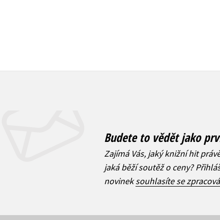
Budete to vědět jako prv
Zajímá Vás, jaký knižní hit práv
jaká běží soutěž o ceny? Přihl
novinek
souhlasíte se zpracov