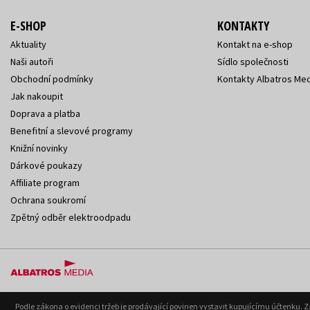
E-SHOP
KONTAKTY
Aktuality
Kontakt na e-shop
Naši autoři
Sídlo společnosti
Obchodní podmínky
Kontakty Albatros Med
Jak nakoupit
Doprava a platba
Benefitní a slevové programy
Knižní novinky
Dárkové poukazy
Affiliate program
Ochrana soukromí
Zpětný odběr elektroodpadu
Podle zákona o evidenci tržeb je prodávající povinen vystavit kupujícímu účtenku. 