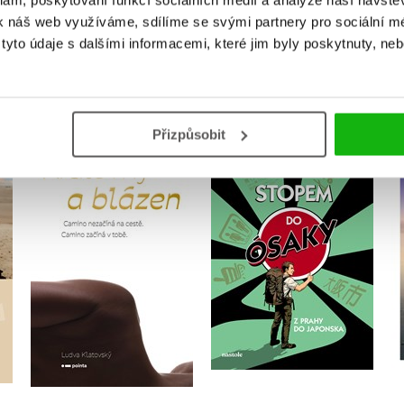
klam, poskytování funkcí sociálních médií a analýze naší návšt
k náš web využíváme, sdílíme se svými partnery pro sociální méd
yto údaje s dalšími informacemi, které jim byly poskytnuty, neb
MOHLO BY VÁS TAKÉ ZAJÍMAT
Přizpůsobit
Královny a blázen
Stopem do Ósaky
Ludva Klatovský
Tomáš Poláček
Do košíku
Do košíku
319 Kč
472 Kč
399 Kč
590 Kč