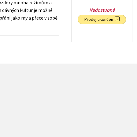
navzdory mnoha režimům a
Nedostupné
ch dávných kultur je možné
přání jako my a přece v sobě
Prodej ukončen
279
Kč
s DPH