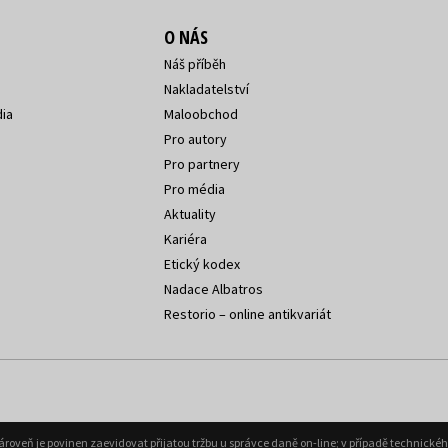
O NÁS
Náš příběh
Nakladatelství
ia
Maloobchod
Pro autory
Pro partnery
Pro média
Aktuality
Kariéra
Etický kodex
Nadace Albatros
Restorio – online antikvariát
Zároveň je povinen zaevidovat přijatou tržbu u správce daně on-line; v případě technick