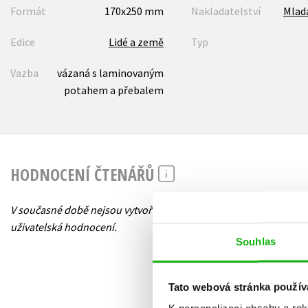
Formát
170x250 mm
Nakladatelství
Mlad
Edice
Lidé a země
Typ
Vazba
vázaná s laminovaným
potahem a přebalem
HODNOCENÍ ČTENÁŘŮ
V současné době nejsou vytvořena žádná
uživatelská hodnocení.
Souhlas
Tato webová stránka použív