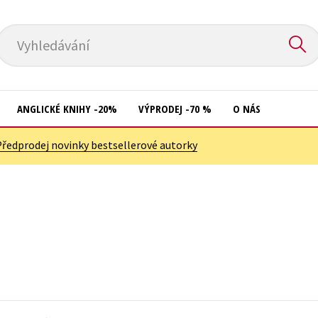
Vyhledávání
ANGLICKÉ KNIHY -20%
VÝPRODEJ -70 %
O NÁS
Předprodej novinky bestsellerové autorky
Přírodní vědy
Křížovky
Společnost, politika
Kuchařky
Technika a věda
New Adult
Učebnice
Ostatní
Umění a kultura
Počítače
Výchova a pedagogika
Poezie
Young adult