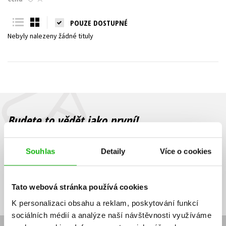
Young adult (SK)
Zahraniční literatura
Zdraví a životní styl
POUZE DOSTUPNÉ
Nebyly nalezeny žádné tituly
Všechny tituly
Budete to vědět jako první!
Zajímá Vás, jaký knižní hit právě vychází, na jaké zboží je výhodná
sleva, jaká běží soutěž o ceny? Přihlášením k odběru našich e-
Souhlas
Detaily
Více o cookies
mailových novinek
souhlasíte se zpracováním osobních údajů
.
Vaše e-
Vaše e-
Přihlásit se
mailová
mailová
Vaše e-mailová adresa
Tato webová stránka používá cookies
adresa
adresa
K personalizaci obsahu a reklam, poskytování funkcí
sociálních médií a analýze naší návštěvnosti využíváme