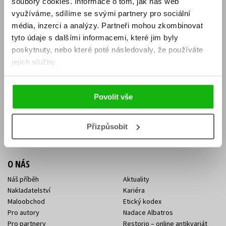
soubory cookies.
Informace o tom, jak náš web
E-SHOP
využíváme, sdílíme se svými partnery pro sociální
média, inzerci a analýzy.
Partneři mohou zkombinovat
Aktuality
Knižní novinky
tyto údaje s dalšími informacemi, které jim byly
Naši autoři
Dárkové poukazy
Obchodní podmínky
Affiliate program
poskytnuty, nebo které poté následovaly, že používáte
Jak nakoupit
Ochrana soukromí
jejich služby.
Doprava a platba
Zpětný odběr elektroodpadu
Benefitní a slevové programy
Povolit vše
KONTAKTY
Kontakt na e-shop
Kontakty Albatros Media
Přizpůsobit
Sídlo společnosti
O NÁS
Náš příběh
Aktuality
Nakladatelství
Kariéra
Maloobchod
Etický kodex
Pro autory
Nadace Albatros
Pro partnery
Restorio – online antikvariát