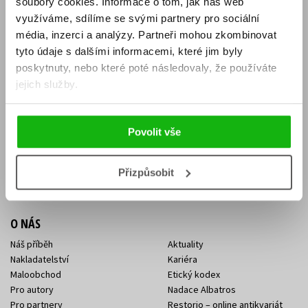
soubory cookies.
Informace o tom, jak náš web
E-SHOP
využíváme, sdílíme se svými partnery pro sociální
média, inzerci a analýzy.
Partneři mohou zkombinovat
Aktuality
Knižní novinky
tyto údaje s dalšími informacemi, které jim byly
Naši autoři
Dárkové poukazy
Obchodní podmínky
Affiliate program
poskytnuty, nebo které poté následovaly, že používáte
Jak nakoupit
Ochrana soukromí
jejich služby.
Doprava a platba
Zpětný odběr elektroodpadu
Benefitní a slevové programy
Povolit vše
KONTAKTY
Kontakt na e-shop
Kontakty Albatros Media
Přizpůsobit
Sídlo společnosti
O NÁS
Náš příběh
Aktuality
Nakladatelství
Kariéra
Maloobchod
Etický kodex
Pro autory
Nadace Albatros
Pro partnery
Restorio – online antikvariát