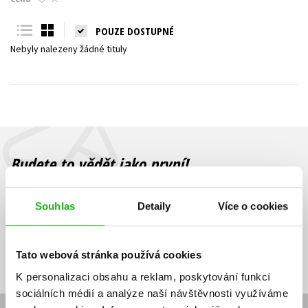
Young adult (SK)
Zahraniční literatura
Zdraví a životní styl
POUZE DOSTUPNÉ
Nebyly nalezeny žádné tituly
Všechny tituly
Budete to vědět jako první!
Zajímá Vás, jaký knižní hit právě vychází, na jaké zboží je výhodná
sleva, jaká běží soutěž o ceny? Přihlášením k odběru našich e-
Souhlas
Detaily
Více o cookies
mailových novinek
souhlasíte se zpracováním osobních údajů
.
Vaše e-
Vaše e-
Přihlásit se
mailová
mailová
Vaše e-mailová adresa
Tato webová stránka používá cookies
adresa
adresa
K personalizaci obsahu a reklam, poskytování funkcí
sociálních médií a analýze naší návštěvnosti využíváme