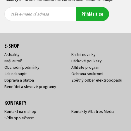
Vaše e-
Vaše e-
Přihlásit se
mailová
mailová
Vaše e-mailová adresa
adresa
adresa
E-SHOP
Aktuality
Knižní novinky
Naši autoři
Dárkové poukazy
Obchodní podmínky
Affiliate program
Jak nakoupit
Ochrana soukromí
Doprava a platba
Zpětný odběr elektroodpadu
Benefitní a slevové programy
KONTAKTY
Kontakt na e-shop
Kontakty Albatros Media
Sídlo společnosti