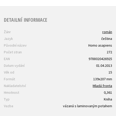
DETAILNÍ INFORMACE
Žánr
román
Jazyk
čeština
Původní název
Homo asapiens
Počet stran
272
EAN
9788020426925
Datum vydání
01.04.2013
Věk od
15
Formát
139x207 mm
Nakladatelství
Mladá fronta
Hmotnost
0,361
Typ
Kniha
Vazba
vázaná s laminovaným potahem