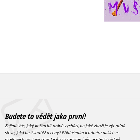
Do košík
Do košíku
399 Kč
4
872 Kč
1 090 Kč
Budete to vědět jako první!
Zajímá Vás, jaký knižní hit právě vychází, na jaké zboží je výhodná
sleva, jaká běží soutěž o ceny? Přihlášením k odběru našich e-
mailových novinek
souhlasíte se zpracováním osobních údajů
.