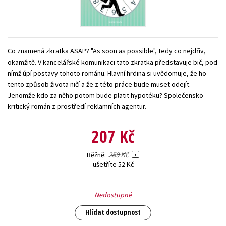
Young adult (SK)
Zahraniční literatura
Zdraví a životní styl
Všechny tituly
Co znamená zkratka ASAP? "As soon as possible", tedy co nejdřív,
okamžitě. V kancelářské komunikaci tato zkratka představuje bič, pod
nímž úpí postavy tohoto románu. Hlavní hrdina si uvědomuje, že ho
tento způsob života ničí a že z této práce bude muset odejít.
Jenomže kdo za něho potom bude platit hypotéku? Společensko-
kritický román z prostředí reklamních agentur.
207 Kč
259 Kč
Běžně
ušetříte 52 Kč
Nedostupné
Hlídat dostupnost