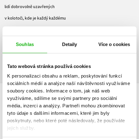
lidí dobrovolně uzavřených
v kolotoči, kde je každý každému
klientem a partnerem zároveň.
Pokud patříte mezi ty, kterým zkratku
Souhlas
Detaily
Více o cookies
asap není potřeba vysvětlovat, je to kniha
o Vás.
Tato webová stránka používá cookies
K personalizaci obsahu a reklam, poskytování funkcí
sociálních médií a analýze naší návštěvnosti využíváme
soubory cookies.
Informace o tom, jak náš web
HODNOCENÍ ČTENÁŘŮ
využíváme, sdílíme se svými partnery pro sociální
média, inzerci a analýzy.
Partneři mohou zkombinovat
V současné době nejsou vytvořena žádná uživatelská hodnocení.
tyto údaje s dalšími informacemi, které jim byly
poskytnuty, nebo které poté následovaly, že používáte
jejich služby.
Vaše hodnocení