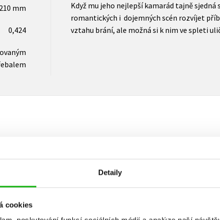
Když mu jeho nejlepší kamarád tajně sjedná sc
x210 mm
romantických i dojemných scén rozvíjet pří
0,424
vztahu brání, ale možná si k nim ve spleti u
novaným
řebalem
Vaše hodnocení
Uživatelskou recenzi mohou vkládat pouze registrovaní uživat
Detaily
Přihlásit
á cookies