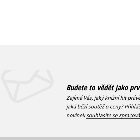
Budete to vědět jako prv
Zajímá Vás, jaký knižní hit práv
jaká běží soutěž o ceny? Přihl
novinek
souhlasíte se zpracov