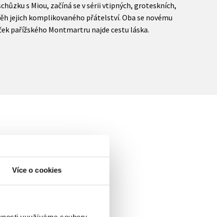
hůzku s Miou, začíná se v sérii vtipných, groteskních,
běh jejich komplikovaného přátelství. Oba se novému
liček pařížského Montmartru najde cestu láska.
elé
Více o cookies