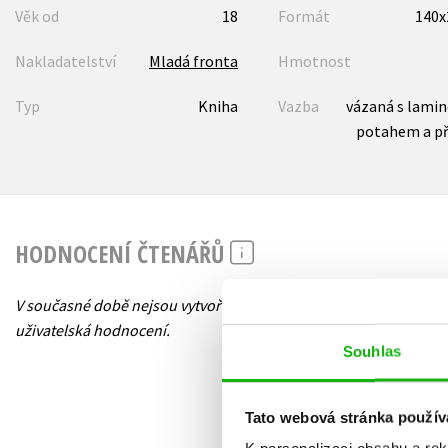
Věk od
18
Formát
140
Nakladatelství
Mladá fronta
Hmotnost
Typ
Kniha
Vazba
vázaná s lami
potahem a p
HODNOCENÍ ČTENÁŘŮ
V současné době nejsou vytvořena žádná
uživatelská hodnocení.
Souhlas
Tato webová stránka použív