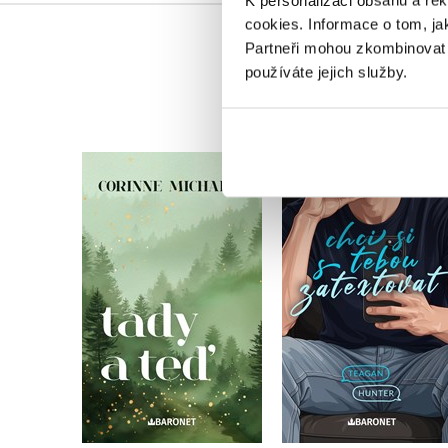
K personalizaci obsahu a re
cookies.
Informace o tom, ja
Partneři mohou zkombinovat t
používáte jejich služby.
Chci si s tebou
Tady a teď
zatextovat
Corinne Michaels
Teagan Hunter
Do košíku
Do košíku
375 Kč
469 Kč
319 Kč
399 Kč