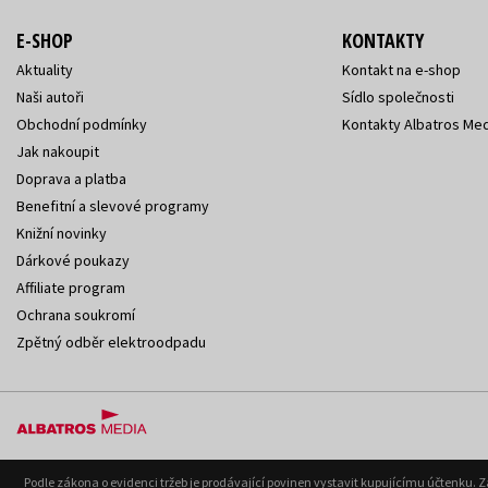
E-SHOP
KONTAKTY
Aktuality
Kontakt na e-shop
Naši autoři
Sídlo společnosti
Obchodní podmínky
Kontakty Albatros Med
Jak nakoupit
Doprava a platba
Benefitní a slevové programy
Knižní novinky
Dárkové poukazy
Affiliate program
Ochrana soukromí
Zpětný odběr elektroodpadu
Podle zákona o evidenci tržeb je prodávající povinen vystavit kupujícímu účtenku. 