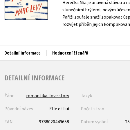
Herečka Mia je unavená slávou a ne
Auto - moto
slunečními brýlemi, novým účesem a
Jazyky
Beletrie pro děti
Paříži zoufale snaží zopakovat úsp
Kalendáře
rozvíjet příběh jejich komplikovan
Beletrie pro dospělé
Kariéra a osobní rozvoj
Byznys a ekonomie
Komiks
Detailní informace
Hodnocení čtenářů
V
DETAILNÍ INFORMACE
Žánr
romantika, love story
Jazyk
Původní název
Elle et Lui
Počet stran
EAN
9788020449658
Datum vydání
25