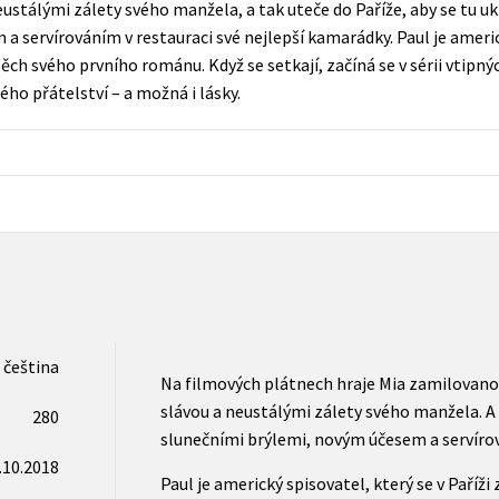
ustálými zálety svého manžela, a tak uteče do Paříže, aby se tu u
Populárně - naučná pro dospělé
 servírováním v restauraci své nejlepší kamarádky. Paul je americk
Young adult (SK)
Populárně - naučné pro děti
ěch svého prvního románu. Když se setkají, začíná se v sérii vtipn
Zahraniční literatura
ého přátelství – a možná i lásky.
Předškoláci
Zdraví a životní styl
Příroda a zahrada
šechny tituly
čeština
Na filmových plátnech hraje Mia zamilovano
slávou a neustálými zálety svého manžela. A t
280
slunečními brýlemi, novým účesem a servírov
.10.2018
Paul je americký spisovatel, který se v Paří