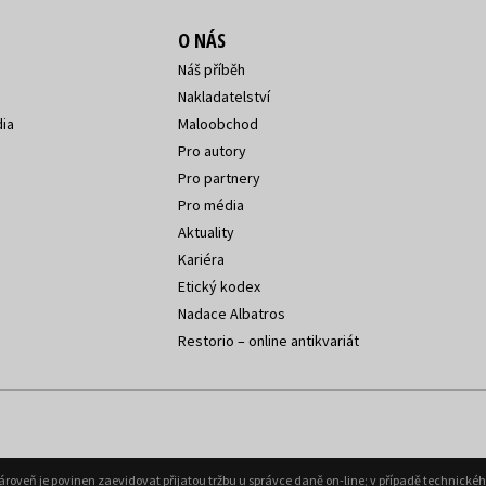
O NÁS
Náš příběh
Nakladatelství
ia
Maloobchod
Pro autory
Pro partnery
Pro média
Aktuality
Kariéra
Etický kodex
Nadace Albatros
Restorio – online antikvariát
Zároveň je povinen zaevidovat přijatou tržbu u správce daně on-line; v případě technick