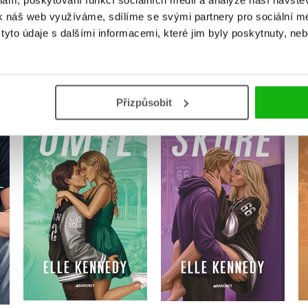
klam, poskytování funkcí sociálních médií a analýze naší návšt
k náš web využíváme, sdílíme se svými partnery pro sociální méd
yto údaje s dalšími informacemi, které jim byly poskytnuty, neb
MOHLO BY VÁS TAKÉ ZAJÍMAT
Přizpůsobit
Omyl
Skóre
Elle Kennedy
Elle Kennedy
Do košíku
Do košíku
359 Kč
399 Kč
449 Kč
499 Kč