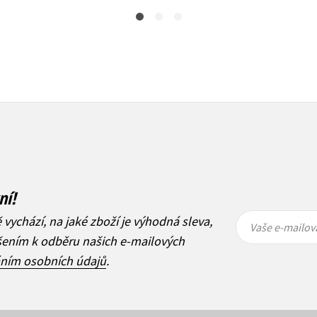
ní!
Vaše e-
Vaše e-
ě vychází, na jaké zboží je výhodná sleva,
mailová
mailová
Vaše e-mailov
adresa
adresa
ášením k odběru našich e-mailových
áním osobních údajů
.