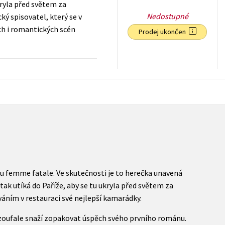
kryla před světem za
Nedostupné
ý spisovatel, který se v
ých i romantických scén
Prodej ukončen
279
Kč
s DPH
u femme fatale. Ve skutečnosti je to herečka unavená
ak utíká do Paříže, aby se tu ukryla před světem za
áním v restauraci své nejlepší kamarádky.
ži zoufale snaží zopakovat úspěch svého prvního románu.