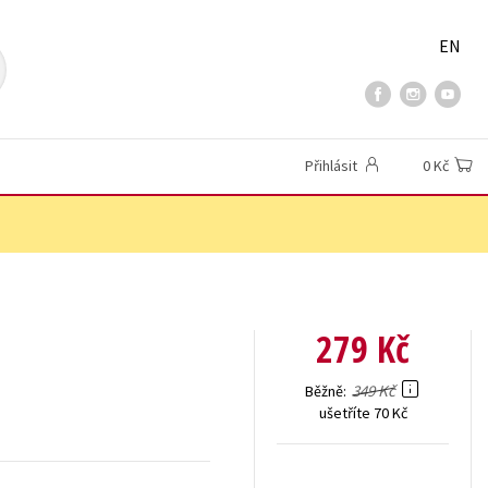
EN
Přihlásit
0 Kč
279 Kč
349 Kč
Běžně
ušetříte 70 Kč