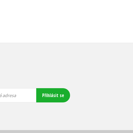
Přihlásit se
á adresa