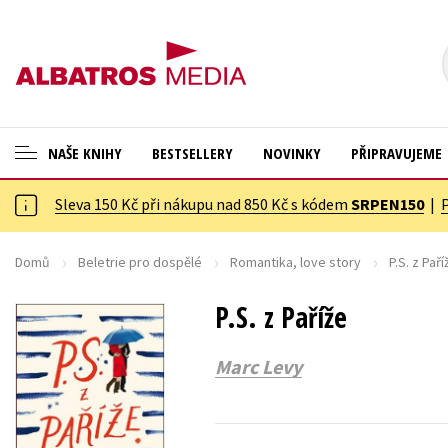
NAŠE KNIHY
BESTSELLERY
NOVINKY
PŘIPRAVUJEME
Sleva 150 Kč při nákupu nad 850 Kč s kódem
SRPEN150
|
ANGLICKÉ KNIHY -20 %
Cestování
VÝPRODEJ -70 %
Dárkové publikace
Domů
Beletrie pro dospělé
Romantika, love story
P.S. z Paří
KNIHY S DÁRKEM
Dárkové zboží
P.S. z Paříže
ASTERIX S DÁRKEM
Digitální fotografie
Marc Levy
🎁DÁRKOVÉ PUBLIKACE
Esoterika a duchovní svět
✉️ DÁRKOVÉ POUKAZY
Historie a military
Hobby