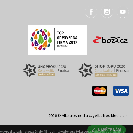
2026 © Albatrosmedia.cz, Albatros Media a.s.
NAPIŠTE NÁM
ého výpadku pak nejpozději do 48 hodin. Uvedené se týká pouze případů podléhajících