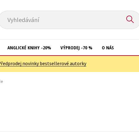
Vyhledávání
ANGLICKÉ KNIHY -20%
VÝPRODEJ -70 %
O NÁS
Předprodej novinky bestsellerové autorky
Přírodní vědy
Křížovky
Společnost, politika
že
Kuchařky
Technika a věda
New Adult
Učebnice
Ostatní
Umění a kultura
Počítače
Výchova a pedagogika
Poezie
Young adult