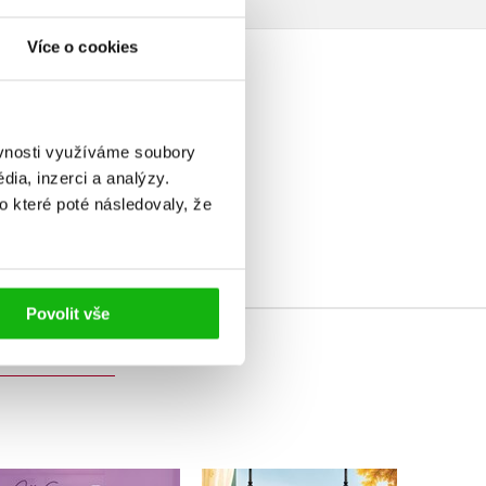
Více o cookies
ěvnosti využíváme soubory
ia, inzerci a analýzy.
elé
o které poté následovaly, že
Povolit vše