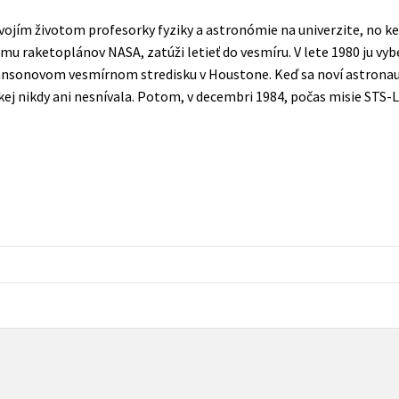
Populárně - naučná pro dospělé
ojím životom profesorky fyziky a astronómie na univerzite, no keď
Young adult (SK)
Populárně - naučné pro děti
u raketoplánov NASA, zatúži letieť do vesmíru. V lete 1980 ju vyb
Zahraniční literatura
hnsonovom vesmírnom stredisku v Houstone. Keď sa noví astronauti
Předškoláci
akej nikdy ani nesnívala. Potom, v decembri 1984, počas misie STS-L
Zdraví a životní styl
Příroda a zahrada
šechny tituly