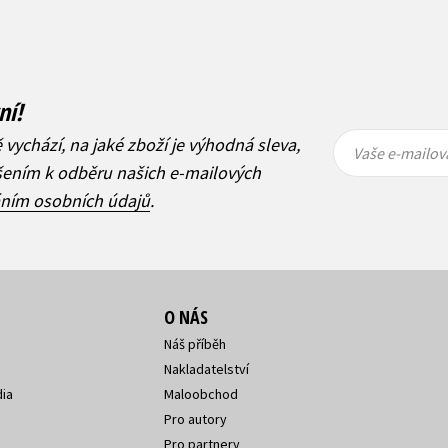
ní!
Vaše e-
Vaše e-
ě vychází, na jaké zboží je výhodná sleva,
mailová
mailová
Vaše e-mailov
adresa
adresa
ášením k odběru našich e-mailových
áním osobních údajů
.
O NÁS
Náš příběh
Nakladatelství
ia
Maloobchod
Pro autory
Pro partnery