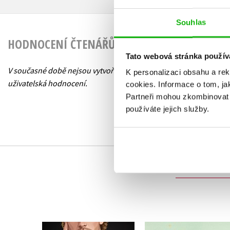
Souhlas
HODNOCENÍ ČTENÁŘŮ
Tato webová stránka použív
V současné době nejsou vytvořena žádná
K personalizaci obsahu a re
uživatelská hodnocení.
cookies.
Informace o tom, ja
Partneři mohou zkombinovat t
používáte jejich služby.