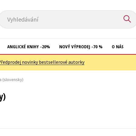
Vyhledávání
ANGLICKÉ KNIHY -20%
NOVÝ VÝPRODEJ -70 %
O NÁS
Předprodej novinky bestsellerové autorky
Přírodní vědy
Křížovky
Společnost, politika
 (slovensky)
Kuchařky
Technika a věda
New Adult
y)
Učebnice
Ostatní
Umění a kultura
Počítače
Výchova a pedagogika
Poezie
Young adult