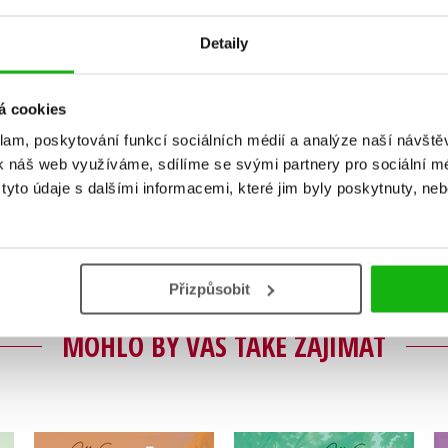
Detaily
á cookies
Vaše hodnocení
klam, poskytování funkcí sociálních médií a analýze naší návšt
k náš web využíváme, sdílíme se svými partnery pro sociální méd
Uživatelskou recenzi mohou vkládat pouze registrovaní uživat
yto údaje s dalšími informacemi, které jim byly poskytnuty, neb
Přihlásit
Přizpůsobit
MOHLO BY VÁS TAKÉ ZAJÍMAT