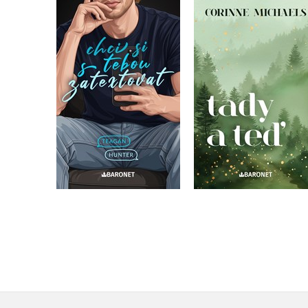
Chci si s tebou
Tady a teď
zatextovat
Corinne Michaels
Teagan Hunter
Do košíku
Do košíku
375 Kč
469 Kč
319 Kč
399 Kč