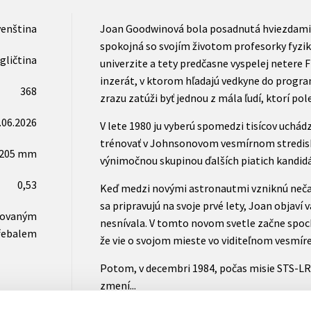
venština
Joan Goodwinová bola posadnutá hviezdami 
spokojná so svojím životom profesorky fyzik
gličtina
univerzite a tety predčasne vyspelej netere F
inzerát, v ktorom hľadajú vedkyne do progr
368
zrazu zatúži byť jednou z mála ľudí, ktorí pol
.06.2026
V lete 1980 ju vyberú spomedzi tisícov uchád
trénovať v Johnsonovom vesmírnom stredisk
x205 mm
výnimočnou skupinou ďalších piatich kandidá
0,53
Keď medzi novými astronautmi vzniknú neča
sa pripravujú na svoje prvé lety, Joan objaví v
novaným
nesnívala. V tomto novom svetle začne spoch
řebalem
že vie o svojom mieste vo viditeľnom vesmíre
Potom, v decembri 1984, počas misie STS-LR
zmení...