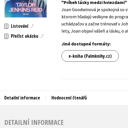
Príbeh lásky medzi hviezdami
Auto - moto
Joan Goodwinová je spokojná so sv
Jazyky
Beletrie pro děti
ktorom hľadajú vedkyne do program
Kalendáře
uchádzačov a začne trénovať v Jo
Beletrie pro dospělé
Listování
lety, Joan objaví vášeň a lásku, o 
Kariéra a osobní rozvoj
Byznys a ekonomie
Přečíst ukázku
Komiks
Jiné dostupné formáty:
e-kniha (Palmknihy.cz)
V
Detailní informace
Hodnocení čtenářů
DETAILNÍ INFORMACE