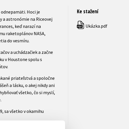
Ke stažení
odnepamäti. Hoci je
y a astronómie na Riceovej
Ukázka.pdf
rances, keď narazí na
PDF
amu raketoplánov NASA,
etia do vesmíru.
začov a uchádzačiek a začne
u v Houstone spolu s
tov.
kané priateľstvá a spoločne
ášeň a lásku, o akej nikdy ani
ybňovať všetko, čo si myslí,
.
9, sa všetko v okamihu