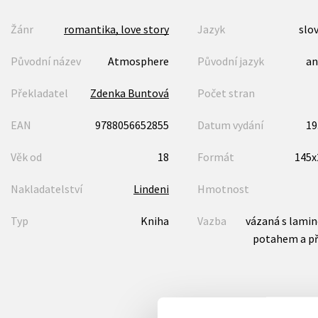
Žánr
romantika, love story
Jazyk
slo
Původní název
Atmosphere
Původní jazyk
an
Překladatel
Zdenka Buntová
Počet stran
EAN
9788056652855
Datum vydání
19
Věk od
18
Formát
145
Nakladatelství
Lindeni
Hmotnost
Typ
Kniha
Vazba
vázaná s lami
potahem a p