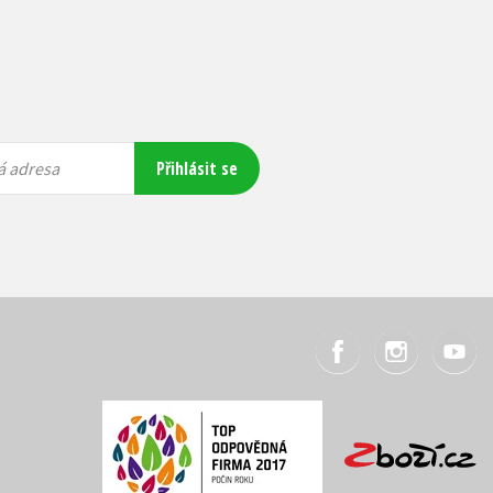
Přihlásit se
á adresa