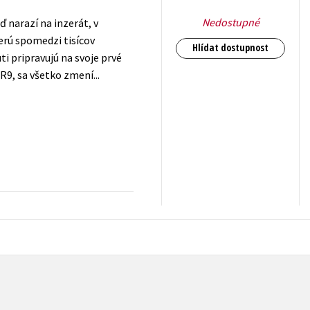
Nedostupné
 narazí na inzerát, v
erú spomedzi tisícov
Hlídat dostupnost
 pripravujú na svoje prvé
R9, sa všetko zmení...
471
Kč
s DPH