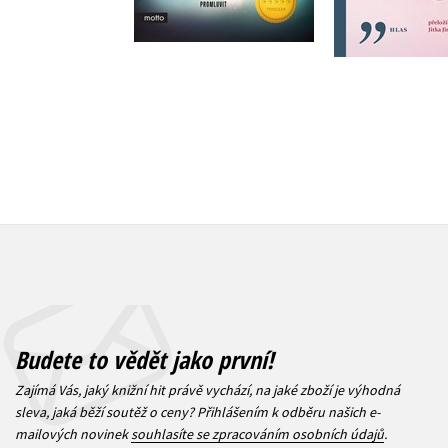
319 Kč
399 Kč
319 Kč
3
Budete to vědět jako první!
Zajímá Vás, jaký knižní hit právě vychází, na jaké zboží je výhodná
sleva, jaká běží soutěž o ceny? Přihlášením k odběru našich e-
mailových novinek
souhlasíte se zpracováním osobních údajů
.