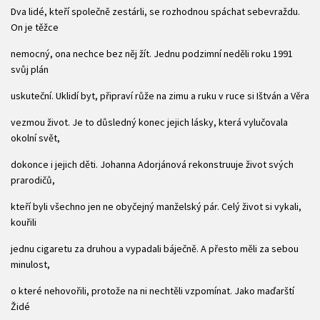
Dva lidé, kteří společně zestárli, se rozhodnou spáchat sebevraždu.
On je těžce
nemocný, ona nechce bez něj žít. Jednu podzimní neděli roku 1991
svůj plán
uskuteční. Uklidí byt, připraví růže na zimu a ruku v ruce si Ištván a Věra
vezmou život. Je to důsledný konec jejich lásky, která vylučovala
okolní svět,
dokonce i jejich děti. Johanna Adorjánová rekonstruuje život svých
prarodičů,
kteří byli všechno jen ne obyčejný manželský pár. Celý život si vykali,
kouřili
jednu cigaretu za druhou a vypadali báječně. A přesto měli za sebou
minulost,
o které nehovořili, protože na ni nechtěli vzpomínat. Jako maďarští
Židé