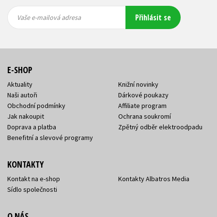
Vaše e-
Vaše e-
Přihlásit se
mailová
mailová
Vaše e-mailová adresa
adresa
adresa
E-SHOP
Aktuality
Knižní novinky
Naši autoři
Dárkové poukazy
Obchodní podmínky
Affiliate program
Jak nakoupit
Ochrana soukromí
Doprava a platba
Zpětný odběr elektroodpadu
Benefitní a slevové programy
KONTAKTY
Kontakt na e-shop
Kontakty Albatros Media
Sídlo společnosti
O NÁS