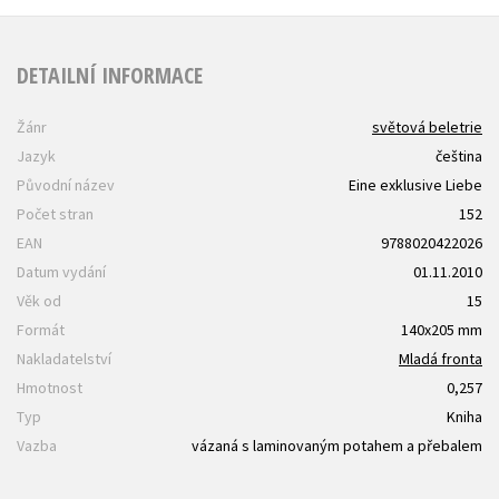
DETAILNÍ INFORMACE
Žánr
světová beletrie
Jazyk
čeština
Původní název
Eine exklusive Liebe
Počet stran
152
EAN
9788020422026
Datum vydání
01.11.2010
Věk od
15
Formát
140x205 mm
Nakladatelství
Mladá fronta
Hmotnost
0,257
Typ
Kniha
Vazba
vázaná s laminovaným potahem a přebalem