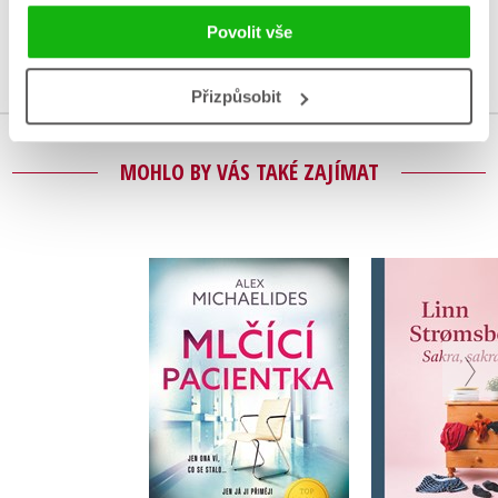
Povolit vše
Přihlásit
Přizpůsobit
MOHLO BY VÁS TAKÉ ZAJÍMAT
Sakra, sakr
Mlčící pacientka
Linn Stro
Alex Michaelides
Do košíku
Do košík