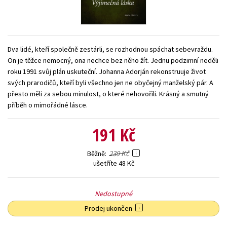
Young adult (SK)
Zahraniční literatura
Zdraví a životní styl
Všechny tituly
Dva lidé, kteří společně zestárli, se rozhodnou spáchat sebevraždu.
On je těžce nemocný, ona nechce bez něho žít. Jednu podzimní neděli
roku 1991 svůj plán uskuteční. Johanna Adorján rekonstruuje život
svých prarodičů, kteří byli všechno jen ne obyčejný manželský pár. A
přesto měli za sebou minulost, o které nehovořili. Krásný a smutný
příběh o mimořádné lásce.
191 Kč
239 Kč
Běžně
ušetříte 48 Kč
Nedostupné
Prodej ukončen