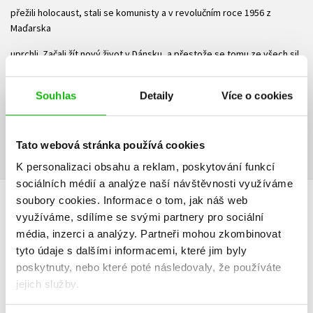
přežili holocaust, stali se komunisty a v revolučním roce 1956 z
Maďarska
uprchli. Začali žít nový život v Dánsku, a přestože se tomu ze všech sil
bránili,
vzpomínky si našly svou cestu a znovu otevřely dávné viny a bolesti.
Souhlas
Detaily
Více o cookies
Krásný a
smutný příběh o mimořádné lásce.
Tato webová stránka používá cookies
K personalizaci obsahu a reklam, poskytování funkcí
sociálních médií a analýze naší návštěvnosti využíváme
soubory cookies.
Informace o tom, jak náš web
HODNOCENÍ ČTENÁŘŮ
využíváme, sdílíme se svými partnery pro sociální
média, inzerci a analýzy.
Partneři mohou zkombinovat
V současné době nejsou vytvořena žádná uživatelská hodnocení.
tyto údaje s dalšími informacemi, které jim byly
poskytnuty, nebo které poté následovaly, že používáte
Vaše hodnocení
jejich služby.
Uživatelskou recenzi mohou vkládat pouze registrovaní uživatelé