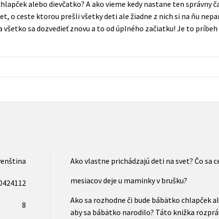
hlapček alebo dievčatko? A ako vieme kedy nastane ten správny č
Populárně - naučná pro dospělé
et, o ceste ktorou prešli všetky deti ale žiadne z nich si na ňu ne
Young adult (SK)
Populárně - naučné pro děti
 všetko sa dozvedieť znovu a to od úplného začiatku! Je to príbeh 
Zahraniční literatura
Předškoláci
Zdraví a životní styl
Příroda a zahrada
šechny tituly
venština
Ako vlastne prichádzajú deti na svet? Čo sa c
mesiacov deje u maminky v brušku?
0424112
Ako sa rozhodne či bude bábätko chlapček al
8
aby sa bábätko narodilo? Táto knižka rozpráv