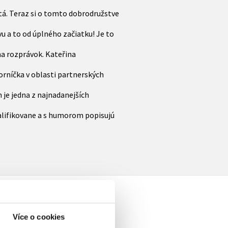
ätá. Teraz si o tomto dobrodružstve
vu a to od úplného začiatku! Je to
na rozprávok. Kateřina
orníčka v oblasti partnerských
 je jedna z najnadanejších
alifikovane a s humorom popisujú
Více o cookies