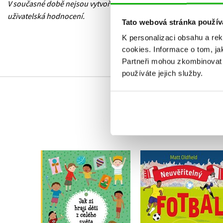
V současné době nejsou vytvořena žádná
uživatelská hodnocení.
Tato webová stránka použív
K personalizaci obsahu a re
cookies.
Informace o tom, ja
Partneři mohou zkombinovat t
používáte jejich služby.
Neuvěřitelný fotbal
Jak si hrají děti z
Nejlepší fotbalové
celého světa
příběhy
Štěpánka Sekaninová
Matt Oldfield