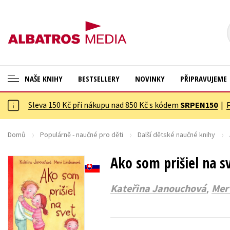
NAŠE KNIHY
BESTSELLERY
NOVINKY
PŘIPRAVUJEME
Sleva 150 Kč při nákupu nad 850 Kč s kódem
SRPEN150
|
ANGLICKÉ KNIHY -20 %
Cestování
NOVÝ VÝPRODEJ -70 %
Dárkové publikace
Domů
Populárně - naučné pro děti
Další dětské naučné knihy
KNIHY S DÁRKEM
Dárkové zboží
Ako som prišiel na s
ASTERIX S DÁRKEM
Digitální fotografie
,
Kateřina Janouchová
Mer
🎁DÁRKOVÉ PUBLIKACE
Esoterika a duchovní svět
✉️ DÁRKOVÉ POUKAZY
Historie a military
Hobby