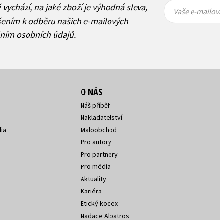
Vaše e-
Vaše e-
ě vychází, na jaké zboží je výhodná sleva,
mailová
mailová
Vaše e-mailov
adresa
adresa
ášením k odběru našich e-mailových
áním osobních údajů
.
O NÁS
Náš příběh
Nakladatelství
ia
Maloobchod
Pro autory
Pro partnery
Pro média
Aktuality
Kariéra
Etický kodex
Nadace Albatros