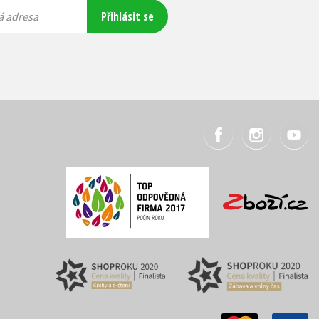
Přihlásit se
á adresa