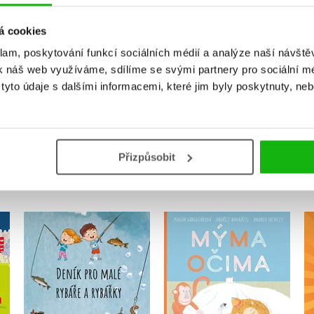
Vaše hodnocení
Uživatelskou recenzi mohou vkládat pouze registrovaní uživat
á cookies
klam, poskytování funkcí sociálních médií a analýze naší návšt
Přihlásit
k náš web využíváme, sdílíme se svými partnery pro sociální méd
yto údaje s dalšími informacemi, které jim byly poskytnuty, neb
MOHLO BY VÁS TAKÉ ZAJÍMAT
Přizpůsobit
:
Deník pro malé rybáře
Mýma očima
a rybářky
Magda Garguláková
Michaela Hrušková