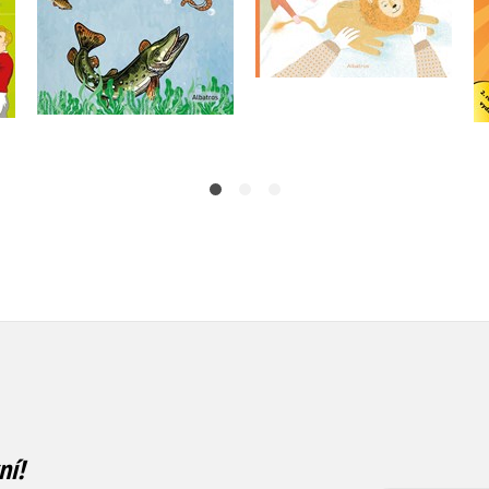
Do košíku
Do košíku
239 Kč
299 Kč
263 Kč
329 Kč
ní!