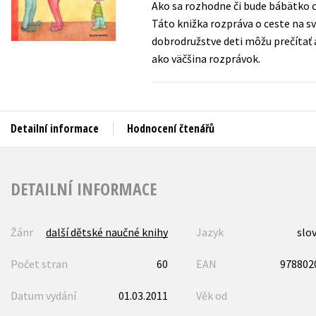
Ako sa rozhodne či bude bábätko c
Auto - moto
Táto knižka rozpráva o ceste na sv
Jazyky
Beletrie pro děti
dobrodružstve deti môžu prečítať a
Kalendáře
ako väčšina rozprávok.
Beletrie pro dospělé
Kariéra a osobní rozvoj
Byznys a ekonomie
Komiks
Detailní informace
Hodnocení čtenářů
V
DETAILNÍ INFORMACE
Žánr
další dětské naučné knihy
Jazyk
slo
Počet stran
60
EAN
978802
Datum vydání
01.03.2011
Věk od