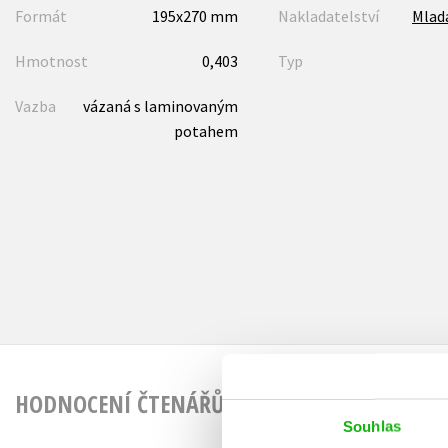
Formát
195x270 mm
Nakladatelství
Mlad
Hmotnost
0,403
Typ
Vazba
vázaná s laminovaným
potahem
HODNOCENÍ ČTENÁŘŮ
Souhlas