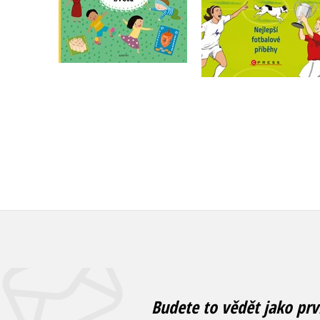
Do košíku
Do košíku
199 Kč
249 Kč
295 Kč
369 Kč
Budete to vědět jako prv