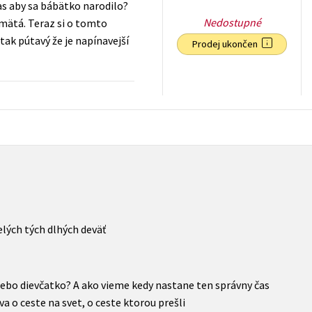
as aby sa bábätko narodilo?
Nedostupné
pamätá. Teraz si o tomto
tak pútavý že je napínavejší
Prodej ukončen
199
Kč
s DPH
elých tých dlhých deväť
ebo dievčatko? A ako vieme kedy nastane ten správny čas
a o ceste na svet, o ceste ktorou prešli