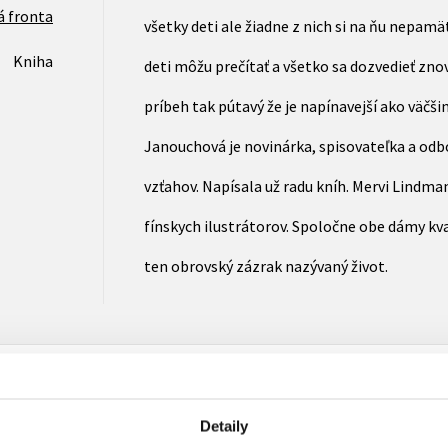
á fronta
všetky deti ale žiadne z nich si na ňu nepam
Kniha
deti môžu prečítať a všetko sa dozvedieť zno
príbeh tak pútavý že je napínavejší ako väčši
Janouchová je novinárka, spisovateľka a odb
vzťahov. Napísala už radu kníh. Mervi Lindman
fínskych ilustrátorov. Spoločne obe dámy kv
ten obrovský zázrak nazývaný život.
Detaily