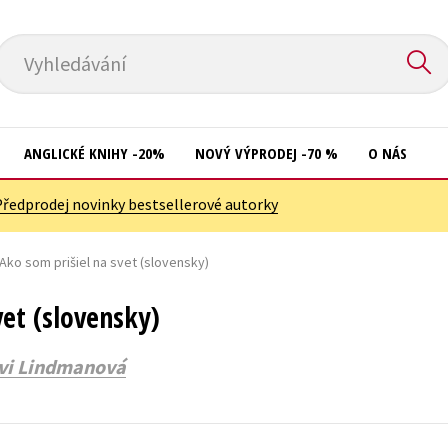
Vyhledávání
ANGLICKÉ KNIHY -20%
NOVÝ VÝPRODEJ -70 %
O NÁS
Předprodej novinky bestsellerové autorky
Přírodní vědy
Křížovky
Společnost, politika
Ako som prišiel na svet (slovensky)
Kuchařky
Technika a věda
New Adult
vet (slovensky)
Učebnice
Ostatní
vi Lindmanová
Umění a kultura
Počítače
Výchova a pedagogika
Poezie
Young adult