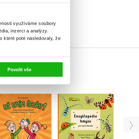
elé
ěvnosti využíváme soubory
ia, inzerci a analýzy.
o které poté následovaly, že
Povolit vše
Encyklopedie hmyzu
Už umím šetřit!
Atlas
pro malé čtenáře
Petr Hommer
Jan 
Bohdana Jarošová