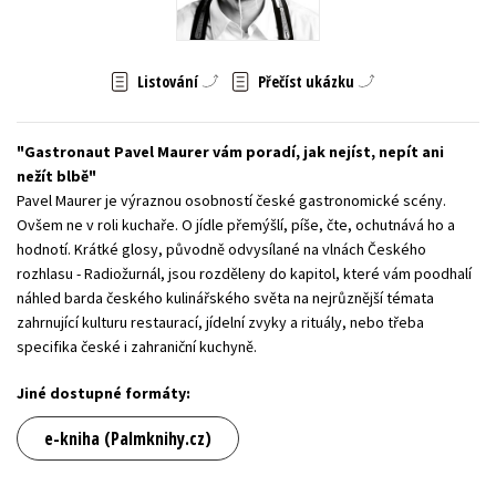
Young adult (SK)
Zahraniční literatura
Zdraví a životní styl
Listování
Přečíst ukázku
Všechny tituly
Gastronaut Pavel Maurer vám poradí, jak nejíst, nepít ani
nežít blbě
Pavel Maurer je výraznou osobností české gastronomické scény.
Ovšem ne v roli kuchaře. O jídle přemýšlí, píše, čte, ochutnává ho a
hodnotí. Krátké glosy, původně odvysílané na vlnách Českého
rozhlasu - Radiožurnál, jsou rozděleny do kapitol, které vám poodhalí
náhled barda českého kulinářského světa na nejrůznější témata
zahrnující kulturu restaurací, jídelní zvyky a rituály, nebo třeba
specifika české i zahraniční kuchyně.
Jiné dostupné formáty:
e-kniha (Palmknihy.cz)