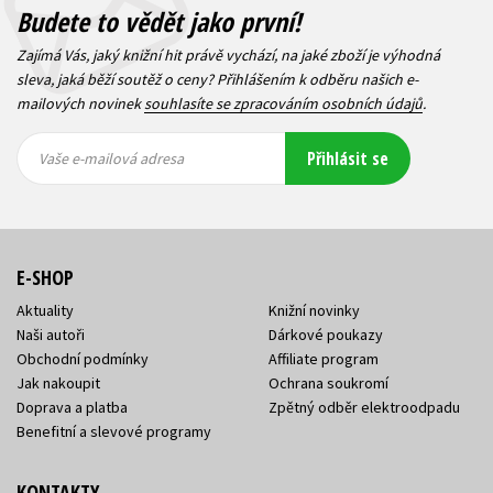
Budete to vědět jako první!
Zajímá Vás, jaký knižní hit právě vychází, na jaké zboží je výhodná
sleva, jaká běží soutěž o ceny? Přihlášením k odběru našich e-
mailových novinek
souhlasíte se zpracováním osobních údajů
.
Vaše e-
Vaše e-
Přihlásit se
mailová
mailová
Vaše e-mailová adresa
adresa
adresa
E-SHOP
Aktuality
Knižní novinky
Naši autoři
Dárkové poukazy
Obchodní podmínky
Affiliate program
Jak nakoupit
Ochrana soukromí
Doprava a platba
Zpětný odběr elektroodpadu
Benefitní a slevové programy
KONTAKTY