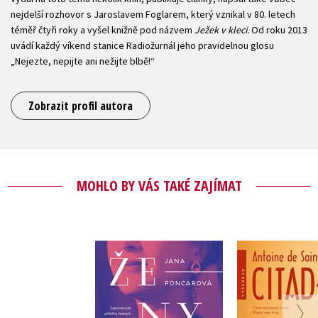
nejdelší rozhovor s Jaroslavem Foglarem, který vznikal v 80. letech
téměř čtyři roky a vyšel knižně pod názvem
Ježek v kleci.
Od roku 2013
uvádí každý víkend stanice Radiožurnál jeho pravidelnou glosu
„Nejezte, nepijte ani nežijte blbě!“
Zobrazit profil autora
MOHLO BY VÁS TAKÉ ZAJÍMAT
Ženy slova
Citad
Jana Poncarová
Antoine de Sai