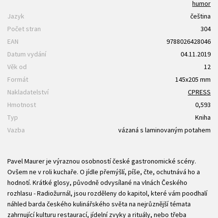
humor
Jazyk
čeština
Počet stran
304
EAN
9788026428046
Datum vydání
04.11.2019
Věk od
12
Formát
145x205 mm
Nakladatelství
CPRESS
Hmotnost
0,593
Typ
Kniha
Vazba
vázaná s laminovaným potahem
Pavel Maurer je výraznou osobností české gastronomické scény.
Ovšem ne v roli kuchaře. O jídle přemýšlí, píše, čte, ochutnává ho a
hodnotí. Krátké glosy, původně odvysílané na vlnách Českého
rozhlasu - Radiožurnál, jsou rozděleny do kapitol, které vám poodhalí
náhled barda českého kulinářského světa na nejrůznější témata
zahrnující kulturu restaurací, jídelní zvyky a rituály, nebo třeba