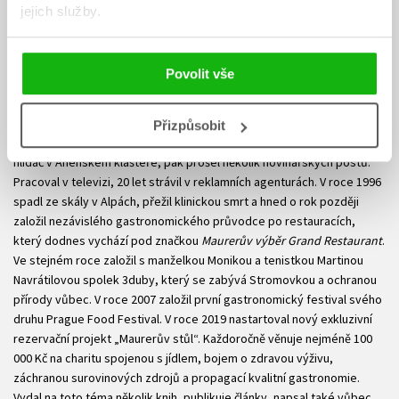
jejich služby.
Povolit vše
Pavel Maurer
PhDr. Pavel Maurer vystudoval žurnalistiku a několik semestrů na
Přizpůsobit
katedře scenáristiky a dramaturgie FAMU. Zprvu pracoval jako noční
hlídač v Anenském klášteře, pak prošel několik novinářských postů.
Pracoval v televizi, 20 let strávil v reklamních agenturách. V roce 1996
spadl ze skály v Alpách, přežil klinickou smrt a hned o rok později
založil nezávislého gastronomického průvodce po restauracích,
který dodnes vychází pod značkou
Maurerův výběr Grand Restaurant
.
Ve stejném roce založil s manželkou Monikou a tenistkou Martinou
Navrátilovou spolek 3duby, který se zabývá Stromovkou a ochranou
přírody vůbec. V roce 2007 založil první gastronomický festival svého
druhu Prague Food Festival. V roce 2019 nastartoval nový exkluzivní
rezervační projekt „Maurerův stůl“. Každoročně věnuje nejméně 100
000 Kč na charitu spojenou s jídlem, bojem o zdravou výživu,
záchranou surovinových zdrojů a propagací kvalitní gastronomie.
Vydal na toto téma několik knih, publikuje články, napsal také vůbec