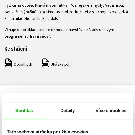
Fyzika na dvoře, Hravá matematika, Poznej své smysly, Věda hrou,
Senzační výbušné experimenty, Dobrodružství vzduchoplavby, Velká
kniha mladého technika a další.
Věnuje se překladatelské činnosti a navštěvuje školy se svým
programem „Hravá věda“.
Ke stažení
Obsah.pdf
Ukázka.pdf
PDF
PDF
HODNOCENÍ ČTENÁŘŮ
Souhlas
Detaily
Více o cookies
V současné době nejsou vytvořena žádná uživatelská hodnocení.
Vaše hodnocení
Tato webová stránka používá cookies