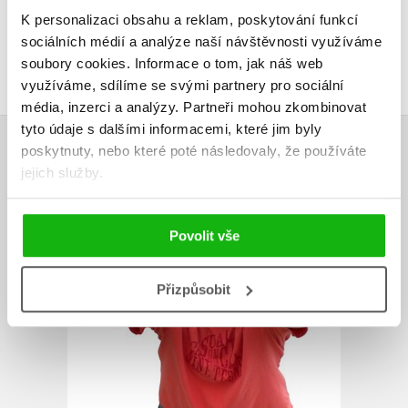
Uživatelskou recenzi mohou vkládat pouze registrovaní uživatelé
K personalizaci obsahu a reklam, poskytování funkcí
sociálních médií a analýze naší návštěvnosti využíváme
Přihlásit
soubory cookies.
Informace o tom, jak náš web
využíváme, sdílíme se svými partnery pro sociální
média, inzerci a analýzy.
Partneři mohou zkombinovat
tyto údaje s dalšími informacemi, které jim byly
AUTOR KNIHY
poskytnuty, nebo které poté následovaly, že používáte
jejich služby.
Povolit vše
Přizpůsobit