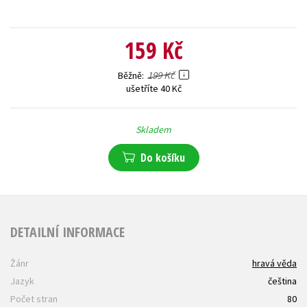
159 Kč
199 Kč
Běžně
ušetříte 40 Kč
Skladem
Do košíku
DETAILNÍ INFORMACE
Žánr
hravá věda
Jazyk
čeština
Počet stran
80