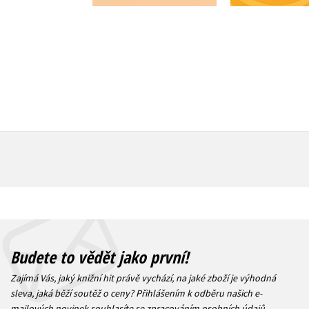
183 Kč
183 Kč
229 Kč
2
Budete to vědět jako první!
Zajímá Vás, jaký knižní hit právě vychází, na jaké zboží je výhodná
sleva, jaká běží soutěž o ceny? Přihlášením k odběru našich e-
mailových novinek
souhlasíte se zpracováním osobních údajů
.