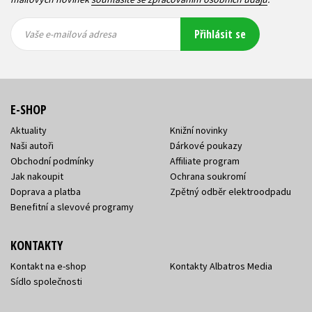
Vaše e-
Vaše e-
Přihlásit se
mailová
mailová
Vaše e-mailová adresa
adresa
adresa
E-SHOP
Aktuality
Knižní novinky
Naši autoři
Dárkové poukazy
Obchodní podmínky
Affiliate program
Jak nakoupit
Ochrana soukromí
Doprava a platba
Zpětný odběr elektroodpadu
Benefitní a slevové programy
KONTAKTY
Kontakt na e-shop
Kontakty Albatros Media
Sídlo společnosti