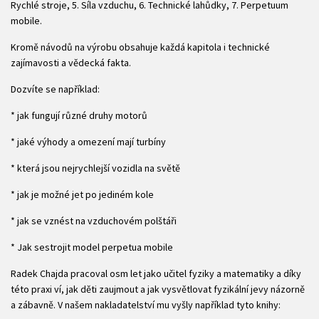
Rychlé stroje, 5. Síla vzduchu, 6. Technické lahůdky, 7. Perpetuum
mobile.
Kromě návodů na výrobu obsahuje každá kapitola i technické
zajímavosti a vědecká fakta.
Dozvíte se například:
* jak fungují různé druhy motorů
* jaké výhody a omezení mají turbíny
* která jsou nejrychlejší vozidla na světě
* jak je možné jet po jediném kole
* jak se vznést na vzduchovém polštáři
* Jak sestrojit model perpetua mobile
Radek Chajda pracoval osm let jako učitel fyziky a matematiky a díky
této praxi ví, jak děti zaujmout a jak vysvětlovat fyzikální jevy názorně
a zábavně. V našem nakladatelství mu vyšly například tyto knihy: