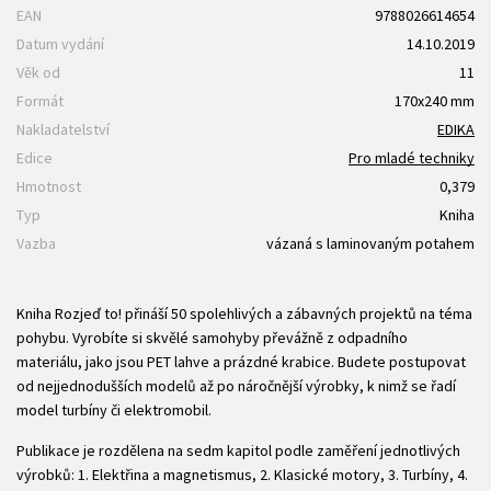
EAN
9788026614654
Datum vydání
14.10.2019
Věk od
11
Formát
170x240 mm
Nakladatelství
EDIKA
Edice
Pro mladé techniky
Hmotnost
0,379
Typ
Kniha
Vazba
vázaná s laminovaným potahem
Kniha Rozjeď to! přináší 50 spolehlivých a zábavných projektů na téma
pohybu. Vyrobíte si skvělé samohyby převážně z odpadního
materiálu, jako jsou PET lahve a prázdné krabice. Budete postupovat
od nejjednodušších modelů až po náročnější výrobky, k nimž se řadí
model turbíny či elektromobil.
Publikace je rozdělena na sedm kapitol podle zaměření jednotlivých
výrobků: 1. Elektřina a magnetismus, 2. Klasické motory, 3. Turbíny, 4.