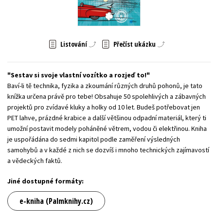
Young adult (SK)
Zahraniční literatura
Zdraví a životní styl
Všechny tituly
Listování
Přečíst ukázku
Sestav si svoje vlastní vozítko a rozjeď to!
Baví-li tě technika, fyzika a zkoumání různých druhů pohonů, je tato
knížka určena právě pro tebe! Obsahuje 50 spolehlivých a zábavných
projektů pro zvídavé kluky a holky od 10 let. Budeš potřebovat jen
PET lahve, prázdné krabice a další většinou odpadní materiál, který ti
umožní postavit modely poháněné větrem, vodou či elektřinou. Kniha
je uspořádána do sedmi kapitol podle zaměření výsledných
samohybů a v každé z nich se dozvíš i mnoho technických zajímavostí
a vědeckých faktů.
Jiné dostupné formáty:
e-kniha (Palmknihy.cz)