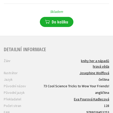
Skladem
Do košíku
DETAILNÍ INFORMACE
Žánr
knihy her a nápadů
hravá věda
Ilustrátor
Josephine Wolffová
Jazyk
čeština
Původní název
73 Cool Science Tricks to Wow Your Friends!
Původní jazyk
angličtina
Překladatel
Eva Pourová Kadlecová
Počet stran
128
EAN
9788026453253