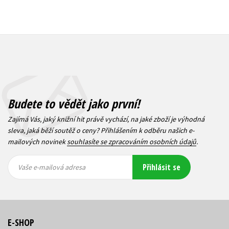
Budete to vědět jako první!
Zajímá Vás, jaký knižní hit právě vychází, na jaké zboží je výhodná
sleva, jaká běží soutěž o ceny? Přihlášením k odběru našich e-
mailových novinek
souhlasíte se zpracováním osobních údajů
.
Vaše e-
Vaše e-
Přihlásit se
mailová
mailová
Vaše e-mailová adresa
adresa
adresa
E-SHOP