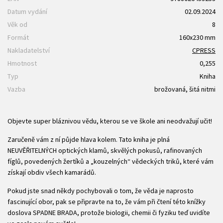
Datum vydání
02.09.2024
Věk od
8
Formát
160x230 mm
Nakladatelství
CPRESS
Hmotnost
0,255
Typ
Kniha
Vazba
brožovaná, šitá nitmi
Objevte super bláznivou vědu, kterou se ve škole ani neodvažují učit!
Zaručeně vám z ní půjde hlava kolem. Tato kniha je plná
NEUVĚŘITELNÝCH optických klamů, skvělých pokusů, rafinovaných
fíglů, povedených žertíků a „kouzelných“ vědeckých triků, které vám
získají obdiv všech kamarádů.
Pokud jste snad někdy pochybovali o tom, že věda je naprosto
fascinující obor, pak se připravte na to, že vám při čtení této knížky
doslova SPADNE BRADA, protože biologii, chemii či fyziku teď uvidíte