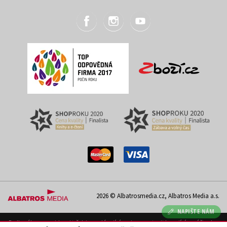
2026 © Albatrosmedia.cz, Albatros Media a.s.
NAPIŠTE NÁM
Podle zákona o evidenci tržeb je prodávající povinen vystavit kupujícímu účtenku.