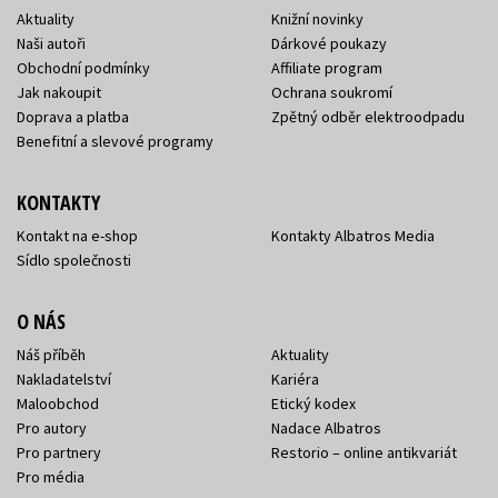
Aktuality
Knižní novinky
Naši autoři
Dárkové poukazy
Obchodní podmínky
Affiliate program
Jak nakoupit
Ochrana soukromí
Doprava a platba
Zpětný odběr elektroodpadu
Benefitní a slevové programy
KONTAKTY
Kontakt na e-shop
Kontakty Albatros Media
Sídlo společnosti
O NÁS
Náš příběh
Aktuality
Nakladatelství
Kariéra
Maloobchod
Etický kodex
Pro autory
Nadace Albatros
Pro partnery
Restorio – online antikvariát
Pro média