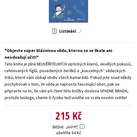
Young adult (SK)
Zahraniční literatura
Zdraví a životní styl
Všechny tituly
Listování
Objevte super bláznivou vědu, kterou se ve škole ani
neodvažují učit!
Tato kniha je plná NEUVĚŘITELNÝCH optických klamů, skvělých pokusů,
rafinovaných fíglů, povedených žertíků a „kouzelných“ vědeckých
triků, které vám získají obdiv všech kamarádů. Pokud jste snad někdy
pochybovali o tom, že věda je naprosto fascinující obor, pak se
připravte na to, že vám při čtení této knížky doslova SPADNE BRADA,
protože biologii, chemii či fyziku teď uvidíte ve zcela novém světle!
215 Kč
269 Kč
Běžně
ušetříte 54 Kč