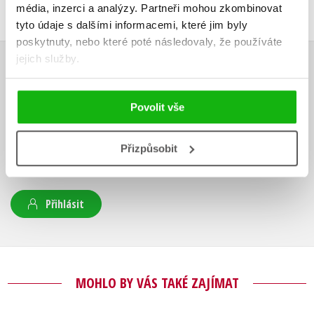
média, inzerci a analýzy.
Partneři mohou zkombinovat
tyto údaje s dalšími informacemi, které jim byly
poskytnuty, nebo které poté následovaly, že používáte
jejich služby.
HODNOCENÍ ČTENÁŘŮ
Povolit vše
V současné době nejsou vytvořena žádná uživatelská hodnocení.
Vaše hodnocení
Přizpůsobit
Uživatelskou recenzi mohou vkládat pouze registrovaní uživatelé
Přihlásit
MOHLO BY VÁS TAKÉ ZAJÍMAT