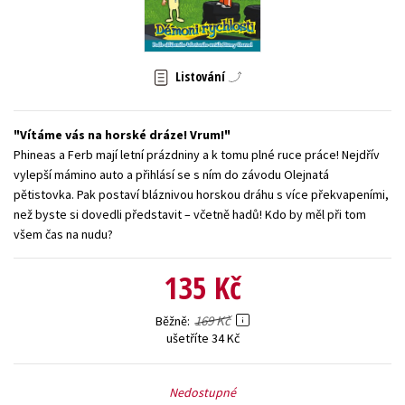
Young adult (SK)
Zahraniční literatura
Zdraví a životní styl
Všechny tituly
Listování
Vítáme vás na horské dráze! Vrum!
Phineas a Ferb mají letní prázdniny a k tomu plné ruce práce! Nejdřív
vylepší mámino auto a přihlásí se s ním do závodu Olejnatá
pětistovka. Pak postaví bláznivou horskou dráhu s více překvapeními,
než byste si dovedli představit – včetně hadů! Kdo by měl při tom
všem čas na nudu?
135 Kč
169 Kč
Běžně
ušetříte 34 Kč
Nedostupné