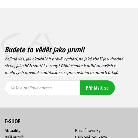
Budete to vědět jako první!
Zajímá Vás, jaký knižní hit právě vychází, na jaké zboží je výhodná
sleva, jaká běží soutěž o ceny? Přihlášením k odběru našich e-
mailových novinek
souhlasíte se zpracováním osobních údajů
.
Vaše e-
Vaše e-
Přihlásit se
mailová
mailová
Vaše e-mailová adresa
adresa
adresa
E-SHOP
Aktuality
Knižní novinky
Naši autoři
Dárkové poukazy