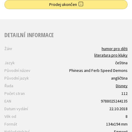
Prodej ukončen
DETAILNÍ INFORMACE
Žánr
humor pro děti
literatura pro kluky
Jazyk
čeština
Původní název
Phineas and Ferb Speed Demons
Původní jazyk
angličtina
Řada
Disney
Počet stran
112
EAN
9788025244135
Datum vydání
22.10.2018
Věk od
8
Formát
134x194 mm
Nakladatelství
Egmont