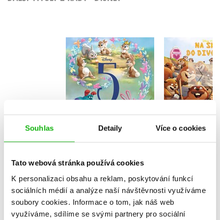
Disney - 5minutové
Na skok do 
jarní pohádky
- Příběh po
Kolektiv
Kolekt
Souhlas
Detaily
Více o cookies
Do košík
Do košíku
239 Kč
2
319 Kč
399 Kč
Tato webová stránka používá cookies
K personalizaci obsahu a reklam, poskytování funkcí
sociálních médií a analýze naší návštěvnosti využíváme
soubory cookies.
Informace o tom, jak náš web
využíváme, sdílíme se svými partnery pro sociální