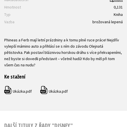
Hmotnost
0,131
Typ
Kniha
Vazba
brožovaná lepená
Phineas a Ferb mají letní prázdniny a k tomu plné ruce práce! Nejdřív
vylepší mámino auto a přihlásí se s ním do závodu Olejnatá
pětistovka. Pak postaví bláznivou horskou dráhu s více překvapeními,
než byste si dovedli představit – včetně hadů! Kdo by měl při tom
všem čas na nudu?
Ke stažení
Ukázka.pdf
Ukázka.pdf
PDF
PDF
DALŠÍ TITULY Z ŘADY "DISNEY"