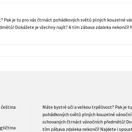
Populárně - naučná pro dospělé
Young adult (SK)
Populárně - naučné pro děti
t? Pak je tu pro vás čtrnáct pohádkových světů plných kouzelné ván
Zahraniční literatura
Předškoláci
mětů! Dokážete je všechny najít? A tím zábava zdaleka nekončí! N
Zdraví a životní styl
Příroda a zahrada
šechny tituly
čeština
Máte bystré oči a velkou trpělivost? Pak je tu
pohádkových světů plných kouzelné vánoční a
schovaných čtrnáct vánočních předmětů! Dok
gličtina
tím zábava zdaleka nekončí! Najdete i spoust