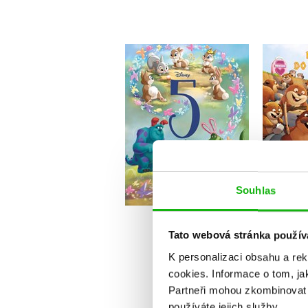
Disney - 5minutové
Na sk
jarní pohádky
Příb
Kolektiv
Do košíku
Souhlas
2
319 Kč
399 Kč
Tato webová stránka použív
K personalizaci obsahu a re
cookies.
Informace o tom, ja
Partneři mohou zkombinovat t
používáte jejich služby.