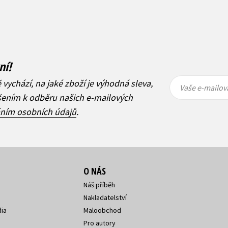
ní!
Vaše e-
Vaše e-
ě vychází, na jaké zboží je výhodná sleva,
mailová
mailová
Vaše e-mailov
adresa
adresa
ášením k odběru našich e-mailových
áním osobních údajů
.
O NÁS
Náš příběh
Nakladatelství
ia
Maloobchod
Pro autory