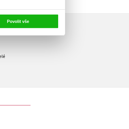
Povolit vše
elé