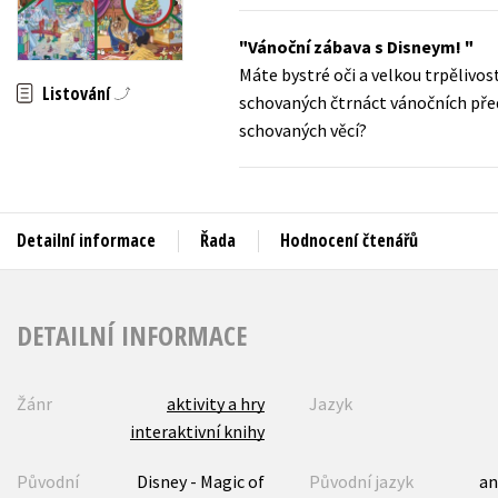
Auto - moto
Jazyky
Vánoční zábava s Disneym!
Beletrie pro děti
Máte bystré oči a velkou trpělivos
Kalendáře
Listování
Beletrie pro dospělé
schovaných čtrnáct vánočních před
Kariéra a osobní rozvoj
schovaných věcí?
Byznys a ekonomie
Komiks
Detailní informace
Řada
Hodnocení čtenářů
V
DETAILNÍ INFORMACE
Žánr
aktivity a hry
Jazyk
interaktivní knihy
Původní
Disney - Magic of
Původní jazyk
an