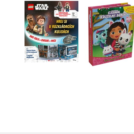
Gábinin kouzelný
LEGO® Star Wars™
domek - Čti a hraj si
Han Solo a Chewie v
námi
akci
Kolektiv
Kolektiv
Do košíku
Do košíku
319 Kč
399 Kč
399 Kč
499 Kč