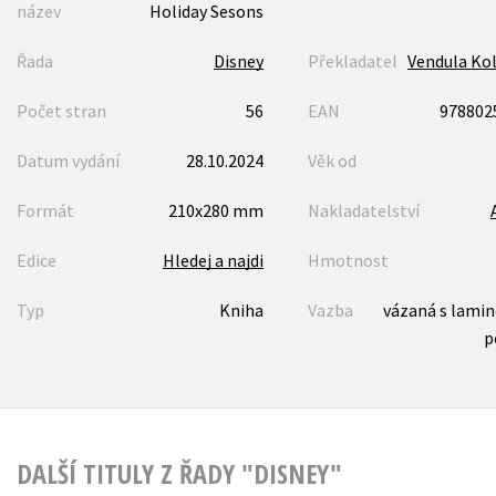
název
Holiday Sesons
Řada
Disney
Překladatel
Vendula Ko
Počet stran
56
EAN
978802
Datum vydání
28.10.2024
Věk od
Formát
210x280 mm
Nakladatelství
Edice
Hledej a najdi
Hmotnost
Typ
Kniha
Vazba
vázaná s lami
p
DALŠÍ TITULY Z ŘADY "DISNEY"