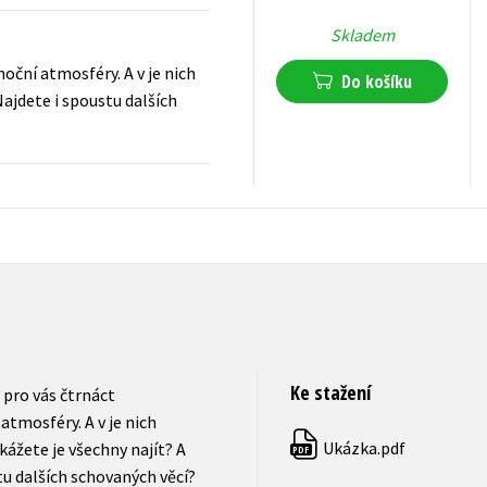
Skladem
oční atmosféry. A v je nich
Do košíku
ajdete i spoustu dalších
199
Kč
s DPH
Ke stažení
 pro vás čtrnáct
tmosféry. A v je nich
Ukázka.pdf
ážete je všechny najít? A
PDF
u dalších schovaných věcí?