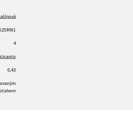
lašínová
5259061
4
Alicanto
0,43
novaným
otahem