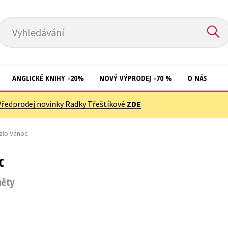
Vyhledávání
ANGLICKÉ KNIHY -20%
NOVÝ VÝPRODEJ -70 %
O NÁS
Předprodej novinky Radky Třeštíkové
ZDE
Přírodní vědy
Křížovky
Společnost, politika
zlo Vánoc
Kuchařky
Technika a věda
New Adult
c
Učebnice
Ostatní
měty
Umění a kultura
Počítače
Výchova a pedagogika
Poezie
Young adult