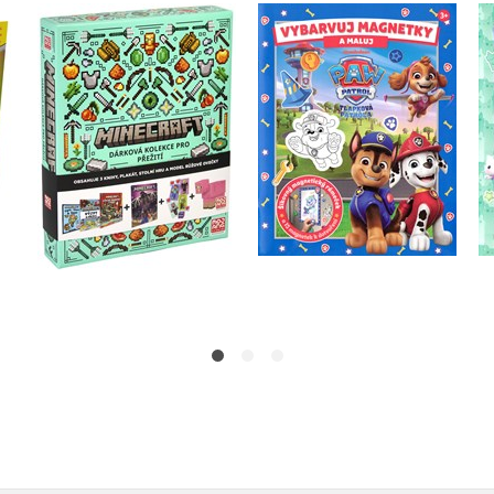
Tlapková patrola -
Minecraft - Dárková
 s
Vybarvuj magnetky
kolekce pro přežití
Kolektiv
Kolektiv
Do košíku
Do košíku
479 Kč
599 Kč
183 Kč
229 Kč