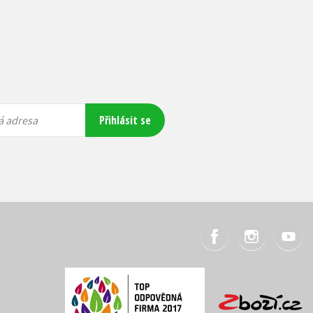
Přihlásit se
á adresa