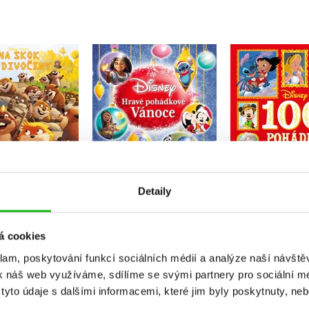
Disney - 10
ok do divočiny -
Disney - Hravé
do post
ěh podle filmu
pohádkové Vánoce
Kolekt
Kolektiv
Kolektiv
Do košíku
Do košíku
Do košík
Detaily
39 Kč
239 Kč
299 Kč
299 Kč
295 Kč
3
á cookies
klam, poskytování funkcí sociálních médií a analýze naší návšt
k náš web využíváme, sdílíme se svými partnery pro sociální méd
yto údaje s dalšími informacemi, které jim byly poskytnuty, neb