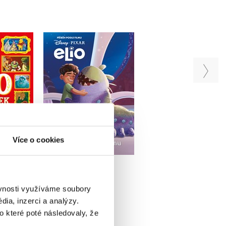
0 pohádek
Disney - Postýlko
Elio - Příběh podle
ýlky
sbírka pohádek
filmu
iv
Kolektiv
Kolektiv
Do košíku
u
Do košíku
Více o cookies
239 Kč
299 Kč
319 Kč
69 Kč
399 Kč
ěvnosti využíváme soubory
ia, inzerci a analýzy.
o které poté následovaly, že