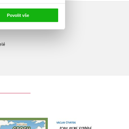
Povolit vše
elé
Star Wars -
Podivuhodné vyprávění