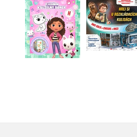
domek - Vybarvuj
Han Solo a Chewie 
magnetky
akci
Kolektiv
Kolektiv
Do košíku
Do košíku
183 Kč
319 Kč
229 Kč
399 Kč