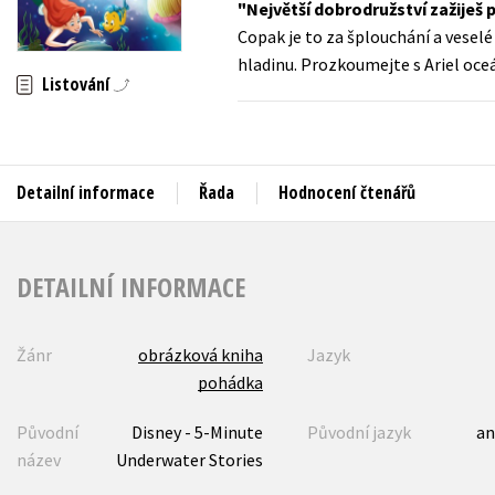
Největší dobrodružství zažiješ
Auto - moto
Copak je to za šplouchání a veselé 
Jazyky
Beletrie pro děti
hladinu. Prozkoumejte s Ariel oce
Kalendáře
Listování
Beletrie pro dospělé
Kariéra a osobní rozvoj
Byznys a ekonomie
Komiks
Detailní informace
Řada
Hodnocení čtenářů
V
DETAILNÍ INFORMACE
Žánr
obrázková kniha
Jazyk
pohádka
Původní
Disney - 5-Minute
Původní jazyk
an
název
Underwater Stories