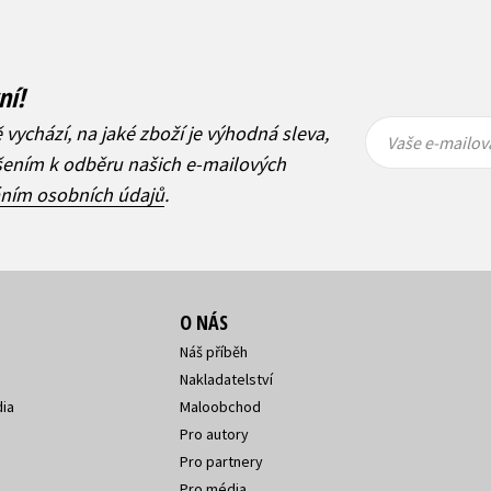
ní!
Vaše e-
Vaše e-
ě vychází, na jaké zboží je výhodná sleva,
mailová
mailová
Vaše e-mailov
adresa
adresa
ášením k odběru našich e-mailových
áním osobních údajů
.
O NÁS
Náš příběh
Nakladatelství
ia
Maloobchod
Pro autory
Pro partnery
Pro média