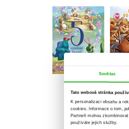
Disney - 5minutové
Na sk
jarní pohádky
Příb
Kolektiv
Do košíku
Souhlas
2
319 Kč
399 Kč
Tato webová stránka použív
K personalizaci obsahu a re
cookies.
Informace o tom, ja
Partneři mohou zkombinovat t
používáte jejich služby.