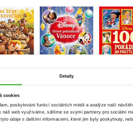
Disney - 10
ok do divočiny -
Disney - Hravé
do post
ěh podle filmu
pohádkové Vánoce
Kolekt
Kolektiv
Kolektiv
Do košíku
Do košíku
Do košík
Detaily
39 Kč
239 Kč
299 Kč
299 Kč
295 Kč
3
á cookies
klam, poskytování funkcí sociálních médií a analýze naší návšt
k náš web využíváme, sdílíme se svými partnery pro sociální méd
yto údaje s dalšími informacemi, které jim byly poskytnuty, neb