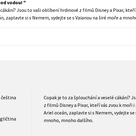
 pod vodou!
Populárně - naučná pro dospělé
cákání? Jsou to vaši oblíbení hrdinové z filmů Disney a Pixar, kteří
Young adult (SK)
Populárně - naučné pro děti
án, zaplavte si s Nemem, vydejte se s Vaianou na širé moře a mno
Zahraniční literatura
Předškoláci
Zdraví a životní styl
Příroda a zahrada
šechny tituly
čeština
Copak je to za šplouchání a veselé cákání? Js
z filmů Disney a Pixar, kteří vás zvou k moři
Ariel oceán, zaplavte si s Nemem, vydejte se 
gličtina
mnoho, mnoho dalšího.