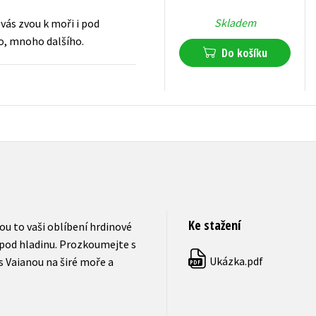
Skladem
 vás zvou k moři i pod
ho, mnoho dalšího.
Do košíku
319
Kč
s DPH
Ke stažení
ou to vaši oblíbení hrdinové
 i pod hladinu. Prozkoumejte s
Ukázka.pdf
s Vaianou na širé moře a
PDF