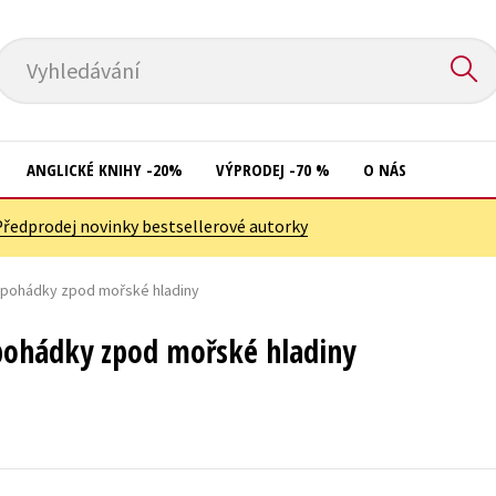
Vyhledávání
ANGLICKÉ KNIHY -20%
VÝPRODEJ -70 %
O NÁS
Předprodej novinky bestsellerové autorky
Přírodní vědy
Křížovky
Společnost, politika
 pohádky zpod mořské hladiny
Kuchařky
Technika a věda
New Adult
pohádky zpod mořské hladiny
Učebnice
Ostatní
Umění a kultura
Počítače
Výchova a pedagogika
Poezie
Young adult