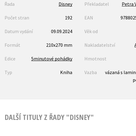
Řada
Disney
Překladatel
Petra 
Počet stran
192
EAN
978802
Datum vydání
09.09.2024
Věk od
Formát
210x270 mm
Nakladatelství
Edice
5minutové pohádky
Hmotnost
Typ
Kniha
Vazba
vázaná s lami
p
DALŠÍ TITULY Z ŘADY "DISNEY"