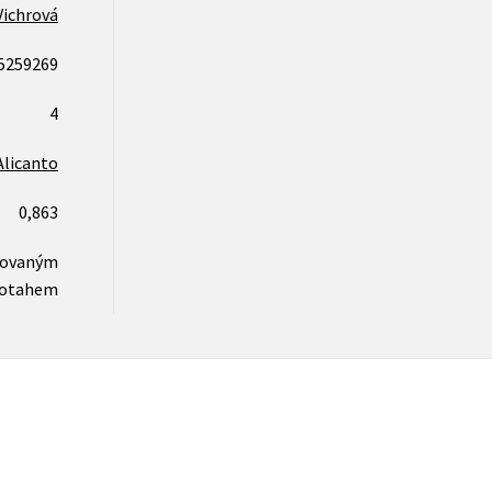
Vichrová
5259269
4
Alicanto
0,863
novaným
otahem