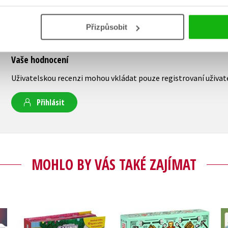
Přizpůsobit
Vaše hodnocení
Uživatelskou recenzi mohou vkládat pouze registrovaní uživat
Přihlásit
MOHLO BY VÁS TAKÉ ZAJÍMAT
Gábinin kouzelný
™
Minecraft - Dárková
domek - Čti a hraj si s