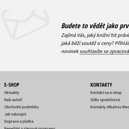
Budete to vědět jako prv
Zajímá Vás, jaký knižní hit práv
jaká běží soutěž o ceny? Přihl
novinek
souhlasíte se zpracov
E-SHOP
KONTAKTY
Aktuality
Kontakt na e-shop
Naši autoři
Sídlo společnosti
Obchodní podmínky
Kontakty Albatros Med
Jak nakoupit
Doprava a platba
Benefitní a slevové programy