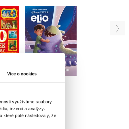
0 pohádek
Disney - Postýlko
Elio - Příběh podle
ýlky
sbírka pohádek
filmu
iv
Kolektiv
Kolektiv
Do košíku
u
Do košíku
Více o cookies
239 Kč
299 Kč
319 Kč
69 Kč
399 Kč
ěvnosti využíváme soubory
ia, inzerci a analýzy.
o které poté následovaly, že