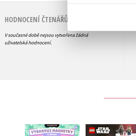
HODNOCENÍ ČTENÁŘŮ
V současné době nejsou vytvořena žádná
uživatelská hodnocení.
Gábinin kouzelný
LEGO® Star Wars