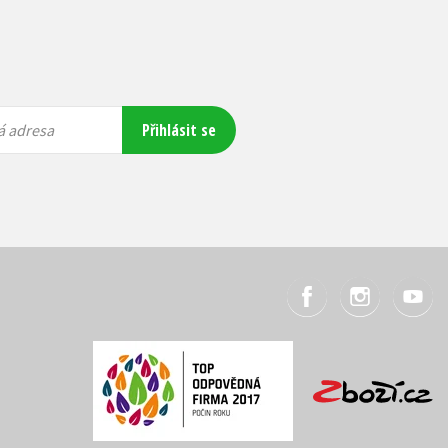
Přihlásit se
á adresa