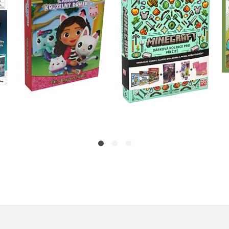
v
kolekce pro přežití
námi
Kolektiv
Kolektiv
Do košíku
Do košíku
479 Kč
599 Kč
399 Kč
499 Kč