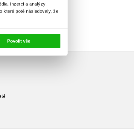
ia, inzerci a analýzy.
o které poté následovaly, že
Povolit vše
elé