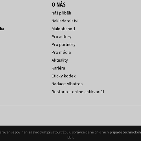
O NÁS
Náš příběh
Nakladatelství
ia
Maloobchod
Pro autory
Pro partnery
Pro média
Aktuality
Kariéra
Etický kodex
Nadace Albatros
Restorio – online antikvariát
Zároveň je povinen zaevidovat přijatou tržbu u správce daně on-line; v případě technick
EET.