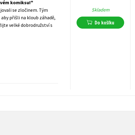
novém komiksu!
Skladem
ojovali se zločinem. Tým
by přišli na kloub záhadě,
Do košíku
ijte velké dobrodružství s
81
Kč
s DPH