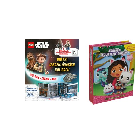
Gábinin kouzelný
LEGO® Star Wars™
domek - Čti a hraj si
Han Solo a Chewie v
námi
akci
Kolektiv
Kolektiv
Do košíku
Do košíku
319 Kč
399 Kč
399 Kč
499 Kč