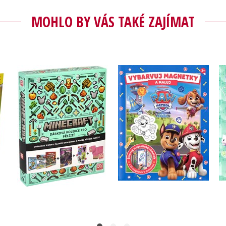
MOHLO BY VÁS TAKÉ ZAJÍMAT
Tlapková patrola -
Minecraft - Dárková
 s
Vybarvuj magnetky
kolekce pro přežití
Kolektiv
Kolektiv
Do košíku
Do košíku
479 Kč
599 Kč
183 Kč
229 Kč