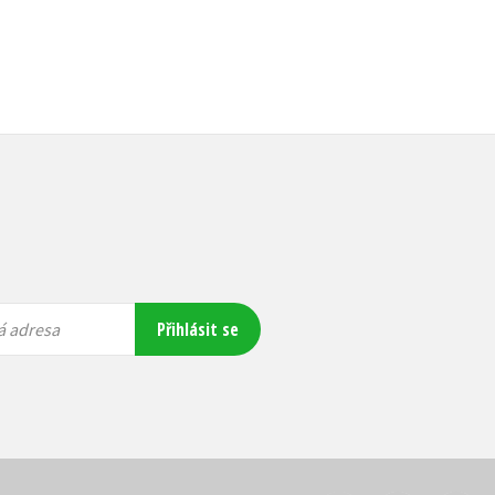
Přihlásit se
á adresa