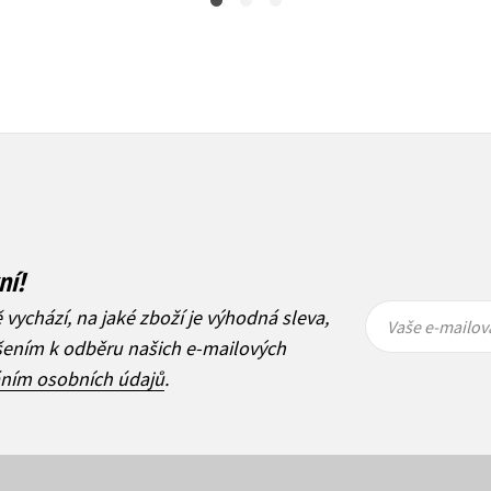
ní!
Vaše e-
Vaše e-
ě vychází, na jaké zboží je výhodná sleva,
mailová
mailová
Vaše e-mailov
adresa
adresa
ášením k odběru našich e-mailových
áním osobních údajů
.