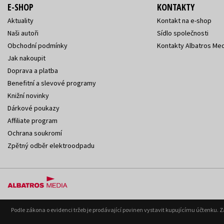
E-SHOP
KONTAKTY
Aktuality
Kontakt na e-shop
Naši autoři
Sídlo společnosti
Obchodní podmínky
Kontakty Albatros Med
Jak nakoupit
Doprava a platba
Benefitní a slevové programy
Knižní novinky
Dárkové poukazy
Affiliate program
Ochrana soukromí
Zpětný odběr elektroodpadu
Podle zákona o evidenci tržeb je prodávající povinen vystavit kupujícímu účtenku. 