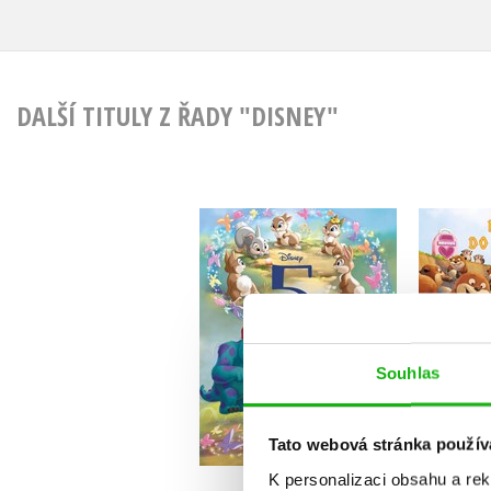
DALŠÍ TITULY Z ŘADY "DISNEY"
Disney - 5minutové
Na sk
jarní pohádky
Příb
Kolektiv
Souhlas
Do košíku
Tato webová stránka použív
2
319 Kč
K personalizaci obsahu a re
399 Kč