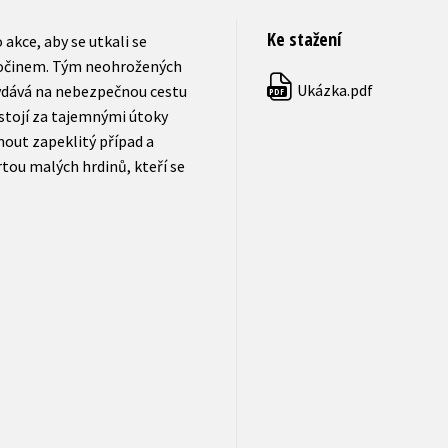
Ke stažení
akce, aby se utkali se
zločinem. Tým neohrožených
Ukázka.pdf
ydává na nebezpečnou cestu
PDF
 stojí za tajemnými útoky
nout zapeklitý případ a
rtou malých hrdinů, kteří se