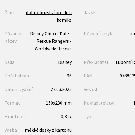
Žánr
dobrodružství pro děti
Jazyk
komiks
Původní
Disney Chip n’ Dale -
Původní jazyk
an
název
Rescue Rangers -
Worldwide Rescue
Řada
Disney
Překladatel
Lubomír 
Počet stran
96
EAN
978802
Datum vydání
27.03.2023
Věk od
Formát
150x230 mm
Nakladatelství
Hmotnost
0,317
Typ
Vazba
měkké desky z kartonu