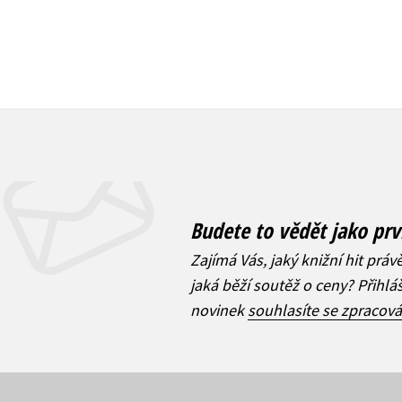
Budete to vědět jako prv
Zajímá Vás, jaký knižní hit práv
jaká běží soutěž o ceny? Přihl
novinek
souhlasíte se zpracov