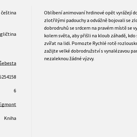
čeština
Oblíbení animovaní hrdinové opět vyrážejí do 
zlotřilými padouchy a odvážně bojovali se 
dobrodruhů se srdcem na pravém místě se v
gličtina
kolem světa, aby přišli na kloub záhadě, kdo
zvířat na lidi. Pomozte Rychlé rotě rozlousk
zažijte velké dobrodružství s vynalézavou pa
nezaleknou žádné výzvy.
Šebesta
5254158
6
Egmont
Kniha