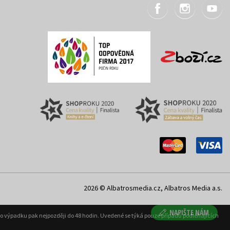
2026 © Albatrosmedia.cz, Albatros Media a.s.
NAPIŠTE NÁM
ého výpadku pak nejpozději do 48 hodin. Uvedené se týká pouze případů podléhajících