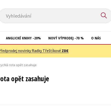
Vyhledávání
ANGLICKÉ KNIHY -20%
NOVÝ VÝPRODEJ -70 %
O NÁS
Předprodej novinky Radky Třeštíkové
ZDE
Přírodní vědy
Křížovky
Společnost, politika
 Rychlá rota opět zasahuje
Kuchařky
Technika a věda
New Adult
rota opět zasahuje
Učebnice
Ostatní
Umění a kultura
Počítače
Výchova a pedagogika
Poezie
Young adult