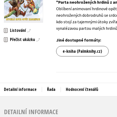
Parta neohrožených hrdinů z a
Auto - moto
Oblíbení animovaní hrdinové opět v
Jazyky
Beletrie pro děti
neohrožených dobrodruhů se srdce
Kalendáře
kdo stojí za tajemnými útoky zvířa
Beletrie pro dospělé
vynalézavou partou malých hrdinů,
Kariéra a osobní rozvoj
Listování
Byznys a ekonomie
Komiks
Přečíst ukázku
Jiné dostupné formáty:
e-kniha (Palmknihy.cz)
V
Detailní informace
Řada
Hodnocení čtenářů
DETAILNÍ INFORMACE