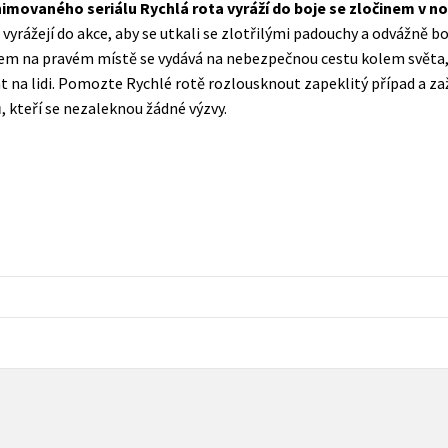
nimovaného seriálu Rychlá rota vyráží do boje se zločinem v 
Populárně - naučná pro dospělé
yrážejí do akce, aby se utkali se zlotřilými padouchy a odvážně b
Young adult (SK)
Populárně - naučné pro děti
m na pravém místě se vydává na nebezpečnou cestu kolem světa, a
Zahraniční literatura
t na lidi. Pomozte Rychlé rotě rozlousknout zapeklitý případ a zaž
Předškoláci
 kteří se nezaleknou žádné výzvy.
Zdraví a životní styl
Příroda a zahrada
šechny tituly