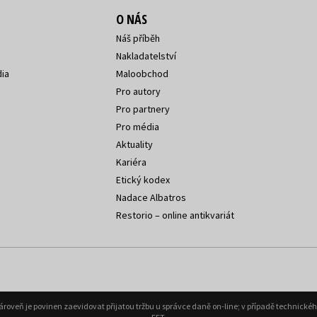
O NÁS
Náš příběh
Nakladatelství
ia
Maloobchod
Pro autory
Pro partnery
Pro média
Aktuality
Kariéra
Etický kodex
Nadace Albatros
Restorio – online antikvariát
Zároveň je povinen zaevidovat přijatou tržbu u správce daně on-line; v případě technick