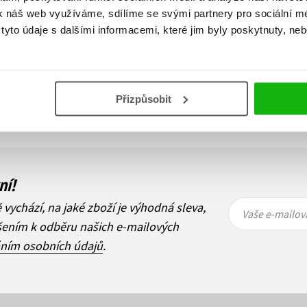
k náš web využíváme, sdílíme se svými partnery pro sociální méd
yto údaje s dalšími informacemi, které jim byly poskytnuty, neb
Zobraz záznamů
Přizpůsobit
1
Další
ní!
Vaše e-
Vaše e-
ě vychází, na jaké zboží je výhodná sleva,
mailová
mailová
Vaše e-mailov
adresa
adresa
ášením k odběru našich e-mailových
áním osobních údajů
.