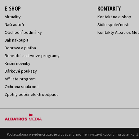
E-SHOP
KONTAKTY
Aktuality
Kontakt na e-shop
Naši autoři
Sídlo společnosti
Obchodní podmínky
Kontakty Albatros Med
Jak nakoupit
Doprava a platba
Benefitní a slevové programy
Knižní novinky
Dárkové poukazy
Affiliate program
Ochrana soukromí
Zpětný odběr elektroodpadu
Podle zákona o evidenci tržeb je prodávající povinen vystavit kupujícímu účtenku. 