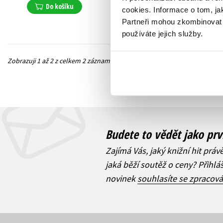
Do košíku
Do košíku
cookies.
Informace o tom, ja
Partneři mohou zkombinovat t
používáte jejich služby.
Zobrazuji 1 až 2 z celkem 2 záznamů
Předchozí
Budete to vědět jako prv
Zajímá Vás, jaký knižní hit práv
jaká běží soutěž o ceny? Přihl
novinek
souhlasíte se zpracov