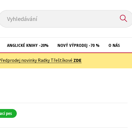
Vyhledávání
ANGLICKÉ KNIHY -20%
NOVÝ VÝPRODEJ -70 %
O NÁS
Předprodej novinky Radky Třeštíkové
ZDE
Přírodní vědy
Křížovky
Společnost, politika
Kuchařky
Technika a věda
New Adult
Učebnice
Ostatní
Umění a kultura
Počítače
ací pes
Výchova a pedagogika
Poezie
Young adult