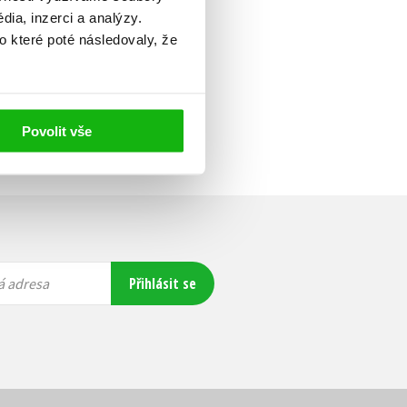
ia, inzerci a analýzy.
o které poté následovaly, že
Povolit vše
Přihlásit se
á adresa