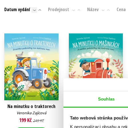
Auto - moto
Datum vydání
Prodejnost
Název
Cena
Jazyky
Beletrie pro děti
Kalendáře
Beletrie pro dospělé
Kariéra a osobní rozvoj
Byznys a ekonomie
Komiks
V
Souhlas
Na minutku o traktorech
Na minutku o mašinkách
Veronika Zajícová
Veronika Zajícová
Tato webová stránka použív
199 Kč
199 Kč
249 Kč
249 Kč
K personalizaci obsahu a re