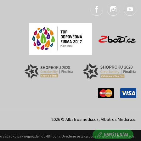
2026 © Albatrosmedia.cz, Albatros Media a.s.
NAPIŠTE NÁM
ého výpadku pak nejpozději do 48 hodin. Uvedené se týká pouze případů podléhajících