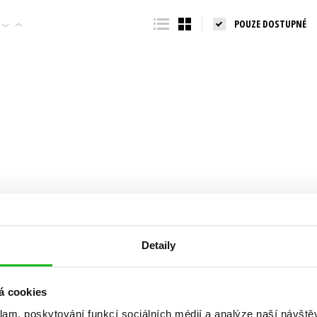
Populárně - naučná pro dospělé
POUZE DOSTUPNÉ
Young adult (SK)
Populárně - naučné pro děti
Zahraniční literatura
Předškoláci
Zdraví a životní styl
Příroda a zahrada
šechny tituly
Detaily
á cookies
klam, poskytování funkcí sociálních médií a analýze naší návšt