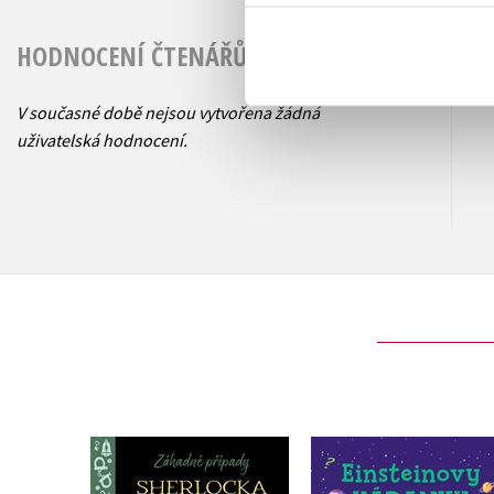
HODNOCENÍ ČTENÁŘŮ
V současné době nejsou vytvořena žádná
uživatelská hodnocení.
Záhadné případy
Einsteinovy hádan
Sherlocka Holmese