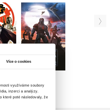
Star Wars -
 - Mega
Star Wars - Vadná
Dobrodružství mlad
ánky
várka
Jediů – Začínáme čí
iv
S. T. Bende
Kolektiv
Do košíku
u
Do košíku
239 Kč
Více o cookies
299 Kč
159 Kč
59 Kč
199 Kč
ěvnosti využíváme soubory
ia, inzerci a analýzy.
o které poté následovaly, že