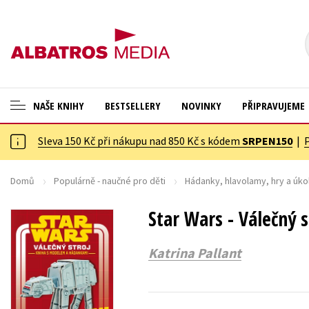
NAŠE KNIHY
BESTSELLERY
NOVINKY
PŘIPRAVUJEME
Sleva 150 Kč při nákupu nad 850 Kč s kódem
SRPEN150
|
ANGLICKÉ KNIHY -20 %
Cestování
VÝPRODEJ -70 %
Dárkové publikace
Domů
Populárně - naučné pro děti
Hádanky, hlavolamy, hry a úko
KNIHY S DÁRKEM
Dárkové zboží
Star Wars - Válečný 
ASTERIX S DÁRKEM
Digitální fotografie
Katrina Pallant
🎁DÁRKOVÉ PUBLIKACE
Esoterika a duchovní svět
✉️ DÁRKOVÉ POUKAZY
Historie a military
Hobby