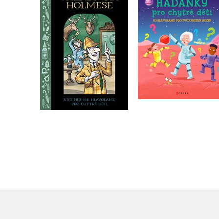
pro chytré děti
Kolektiv
Kolektiv
Do košíku
Do košíku
215 Kč
269 Kč
215 Kč
269 Kč