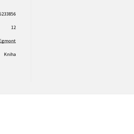
5233856
12
Egmont
Kniha