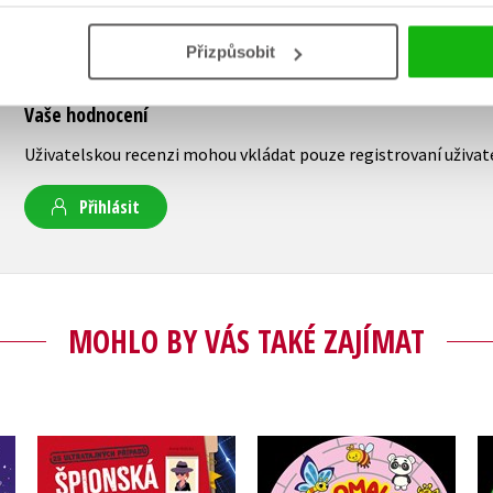
Přizpůsobit
Vaše hodnocení
Uživatelskou recenzi mohou vkládat pouze registrovaní uživat
Přihlásit
MOHLO BY VÁS TAKÉ ZAJÍMAT
Kulaté omalovánky
Bludiště
ky
Špionská mise