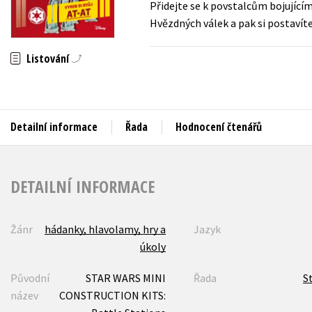
Přidejte se k povstalcům bojujícím
Auto - moto
Hvězdných válek a pak si postavíte 
Jazyky
Beletrie pro děti
Kalendáře
Listování
Beletrie pro dospělé
Kariéra a osobní rozvoj
Byznys a ekonomie
Komiks
Detailní informace
Řada
Hodnocení čtenářů
V
DETAILNÍ INFORMACE
Žánr
hádanky, hlavolamy, hry a
Jazyk
úkoly
Původní
STAR WARS MINI
Řada
S
název
CONSTRUCTION KITS: