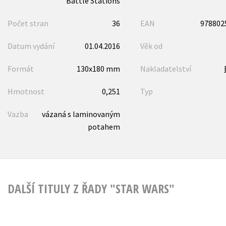
Battle Stations
Počet stran
36
EAN
978802
Datum vydání
01.04.2016
Věk od
Formát
130x180 mm
Nakladatelství
Hmotnost
0,251
Typ
Vazba
vázaná s laminovaným
potahem
DALŠÍ TITULY Z ŘADY "STAR WARS"