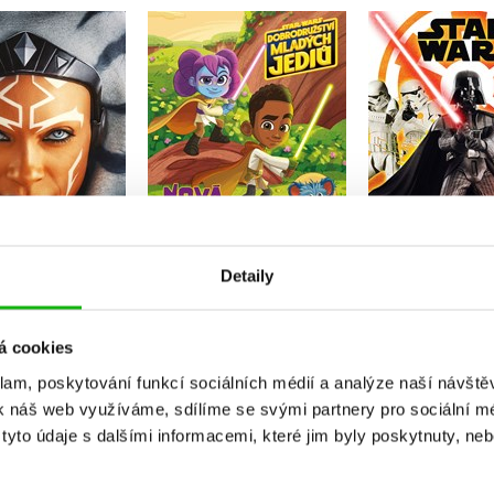
Star Wars -
Star Wars
Dobrodružství mladých
omalov
 Wars - Ahsoka
Jediů - Nová mise
Kolekt
S. T. Bende
Kolektiv
Do košíku
Do košík
Do košíku
39 Kč
299 Kč
Detaily
127 Kč
199 Kč
1
249 Kč
á cookies
klam, poskytování funkcí sociálních médií a analýze naší návšt
k náš web využíváme, sdílíme se svými partnery pro sociální méd
yto údaje s dalšími informacemi, které jim byly poskytnuty, neb