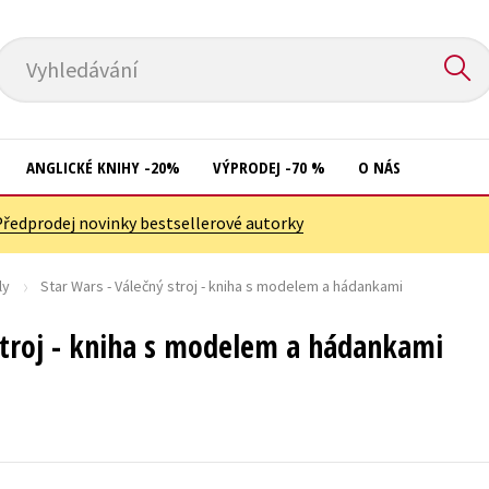
Vyhledávání
ANGLICKÉ KNIHY -20%
VÝPRODEJ -70 %
O NÁS
Předprodej novinky bestsellerové autorky
Přírodní vědy
Křížovky
Společnost, politika
ly
Star Wars - Válečný stroj - kniha s modelem a hádankami
Kuchařky
Technika a věda
New Adult
stroj - kniha s modelem a hádankami
Učebnice
Ostatní
Umění a kultura
Počítače
Výchova a pedagogika
Poezie
Young adult