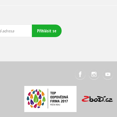
Přihlásit se
á adresa