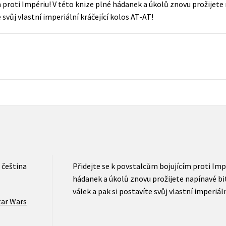
 proti Impériu! V této knize plné hádanek a úkolů znovu prožijete
Populárně - naučná pro dospělé
svůj vlastní imperiální kráčející kolos AT-AT!
Young adult (SK)
Populárně - naučné pro děti
Zahraniční literatura
Předškoláci
Zdraví a životní styl
Příroda a zahrada
šechny tituly
čeština
Přidejte se k povstalcům bojujícím proti Impé
hádanek a úkolů znovu prožijete napínavé bi
válek a pak si postavíte svůj vlastní imperiál
tar Wars