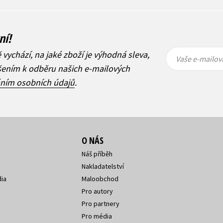
ní!
Vaše e-
Vaše e-
ě vychází, na jaké zboží je výhodná sleva,
mailová
mailová
Vaše e-mailov
adresa
adresa
ášením k odběru našich e-mailových
áním osobních údajů
.
O NÁS
Náš příběh
Nakladatelství
ia
Maloobchod
Pro autory
Pro partnery
Pro média