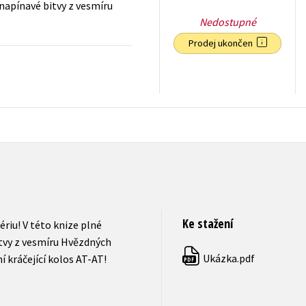
 napínavé bitvy z vesmíru
Nedostupné
Prodej ukončen
199
Kč
s DPH
Ke stažení
riu! V této knize plné
tvy z vesmíru Hvězdných
Ukázka.pdf
ní kráčející kolos AT-AT!
PDF