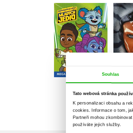
Star Wars -
Dobrodružství mladých
Star
Jediů - Mega
omalovánky a aktivity
Kolektiv
Do košíku
2
Souhlas
143 Kč
179 Kč
Tato webová stránka použív
K personalizaci obsahu a re
cookies.
Informace o tom, ja
Partneři mohou zkombinovat t
používáte jejich služby.