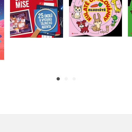
Michaela Bystrá
Anne Kalicky
Radvanová
Do košíku
Do košíku
239 Kč
299 Kč
199 Kč
249 Kč