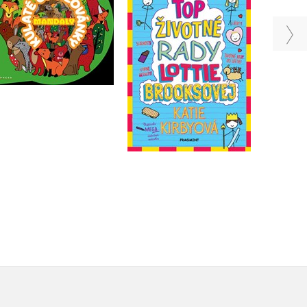
Brooksovej (slovensky)
Michaela Bystrá
Radvanová
Katie Kirbyová
Do košíku
Do košíku
335 Kč
419 Kč
199 Kč
249 Kč