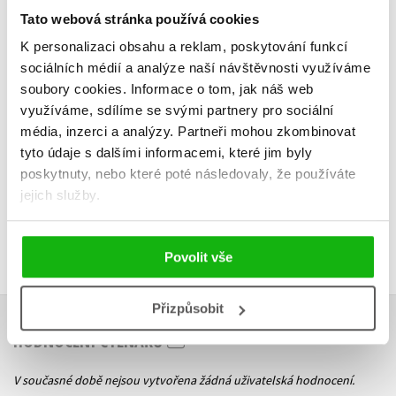
aktivity
Tato webová stránka používá cookies
K personalizaci obsahu a reklam, poskytování funkcí
sociálních médií a analýze naší návštěvnosti využíváme
Do košík
soubory cookies.
Informace o tom, jak náš web
Do košíku
využíváme, sdílíme se svými partnery pro sociální
239 Kč
2
143 Kč
média, inzerci a analýzy.
Partneři mohou zkombinovat
179 Kč
tyto údaje s dalšími informacemi, které jim byly
poskytnuty, nebo které poté následovaly, že používáte
jejich služby.
Povolit vše
Přizpůsobit
HODNOCENÍ ČTENÁŘŮ
V současné době nejsou vytvořena žádná uživatelská hodnocení.