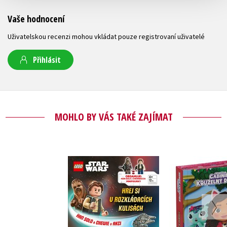
Vaše hodnocení
Uživatelskou recenzi mohou vkládat pouze registrovaní uživatelé
Přihlásit
MOHLO BY VÁS TAKÉ ZAJÍMAT
Gábinin k
LEGO® Star Wars™
domek - Čti 
Han Solo a Chewie v
s ná
akci
Kolekt
Kolektiv