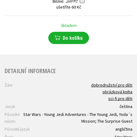
299 Kč
Běžně
ušetříte 60 Kč
Skladem
Do košíku
DETAILNÍ INFORMACE
Žánr
dobrodružství pro děti
obrázková kniha
sci-fi pro děti
Jazyk
čeština
Původní
Star Wars - Young Jedi Adventures - The Young Jedi, Yoda´s
název
Mission; The Surprise Guest
Původní jazyk
angličtina
Řada
Star Wars