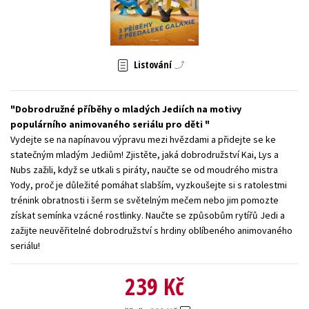
Young adult (SK)
Zahraniční literatura
Zdraví a životní styl
Všechny tituly
Listování
Dobrodružné příběhy o mladých Jediích na motivy
populárního animovaného seriálu pro děti
Vydejte se na napínavou výpravu mezi hvězdami a přidejte se ke
statečným mladým Jediům! Zjistěte, jaká dobrodružství Kai, Lys a
Nubs zažili, když se utkali s piráty, naučte se od moudrého mistra
Yody, proč je důležité pomáhat slabším, vyzkoušejte si s ratolestmi
trénink obratnosti i šerm se světelným mečem nebo jim pomozte
získat semínka vzácné rostlinky. Naučte se způsobům rytířů Jedi a
zažijte neuvěřitelné dobrodružství s hrdiny oblíbeného animovaného
seriálu!
239 Kč