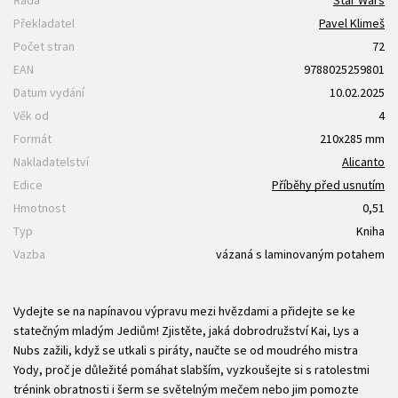
Překladatel
Pavel Klimeš
Počet stran
72
EAN
9788025259801
Datum vydání
10.02.2025
Věk od
4
Formát
210x285 mm
Nakladatelství
Alicanto
Edice
Příběhy před usnutím
Hmotnost
0,51
Typ
Kniha
Vazba
vázaná s laminovaným potahem
Vydejte se na napínavou výpravu mezi hvězdami a přidejte se ke
statečným mladým Jediům! Zjistěte, jaká dobrodružství Kai, Lys a
Nubs zažili, když se utkali s piráty, naučte se od moudrého mistra
Yody, proč je důležité pomáhat slabším, vyzkoušejte si s ratolestmi
trénink obratnosti i šerm se světelným mečem nebo jim pomozte