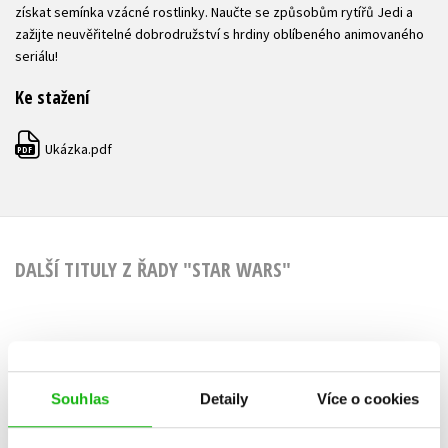
získat semínka vzácné rostlinky. Naučte se způsobům rytířů Jedi a
zažijte neuvěřitelné dobrodružství s hrdiny oblíbeného animovaného
seriálu!
Ke stažení
Ukázka.pdf
PDF
DALŠÍ TITULY Z ŘADY "STAR WARS"
Star Wars -
Star Wars 
Dobrodružství
Souhlas
Detaily
Více o cookies
mladých Jediů -
S. T. B
Mega omalovánky a
Kolektiv