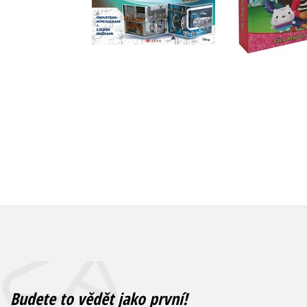
Do košíku
Do košík
319 Kč
399 Kč
399 Kč
4
Budete to vědět jako první!