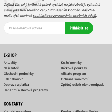
Zajímá Vás, jaký knižní hit právě vychází, na jaké zboží je výhodná
sleva, jaká běží soutěž o ceny? Přihlášením k odběru našich e-
mailových novinek
souhlasíte se zpracováním osobních údajů
.
Vaše e-
Vaše e-
Přihlásit se
mailová
mailová
Vaše e-mailová adresa
adresa
adresa
E-SHOP
Aktuality
Knižní novinky
Naši autoři
Dárkové poukazy
Obchodní podmínky
Affiliate program
Jak nakoupit
Ochrana soukromí
Doprava a platba
Zpětný odběr elektroodpadu
Benefitní a slevové programy
KONTAKTY
Kontakt na e-shop
Kontakty Albatros Media