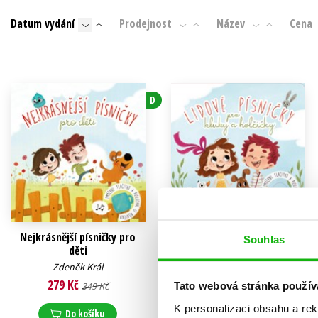
Auto - moto
Datum vydání
Prodejnost
Název
Cena
Jazyky
Beletrie pro děti
Kalendáře
Beletrie pro dospělé
Kariéra a osobní rozvoj
Byznys a ekonomie
D
Komiks
V
Nejkrásnější písničky pro
Lidové písničky pro kluky a
Souhlas
děti
holčičky
Zdeněk Král
Zdeněk Král
279 Kč
279 Kč
Tato webová stránka použív
349 Kč
349 Kč
K personalizaci obsahu a re
Do košíku
Do košíku