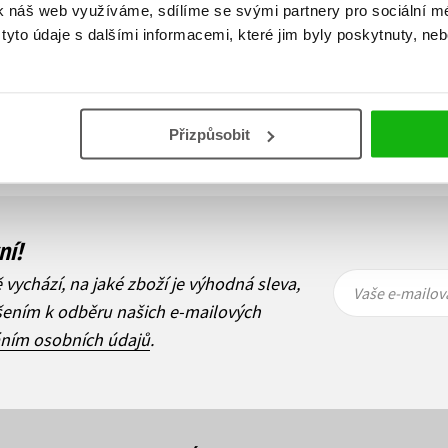
k náš web využíváme, sdílíme se svými partnery pro sociální méd
yto údaje s dalšími informacemi, které jim byly poskytnuty, neb
Zobraz záznamů
Přizpůsobit
1
Další
ní!
Vaše e-
Vaše e-
ě vychází, na jaké zboží je výhodná sleva,
mailová
mailová
Vaše e-mailov
adresa
adresa
ášením k odběru našich e-mailových
áním osobních údajů
.