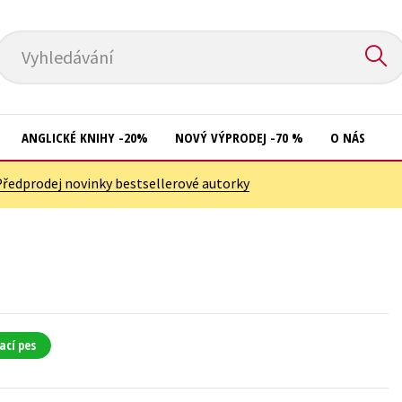
Vyhledávání
ANGLICKÉ KNIHY -20%
NOVÝ VÝPRODEJ -70 %
O NÁS
Předprodej novinky bestsellerové autorky
Přírodní vědy
Křížovky
Společnost, politika
Kuchařky
Technika a věda
New Adult
Učebnice
Ostatní
Umění a kultura
Počítače
ací pes
Výchova a pedagogika
Poezie
Young adult