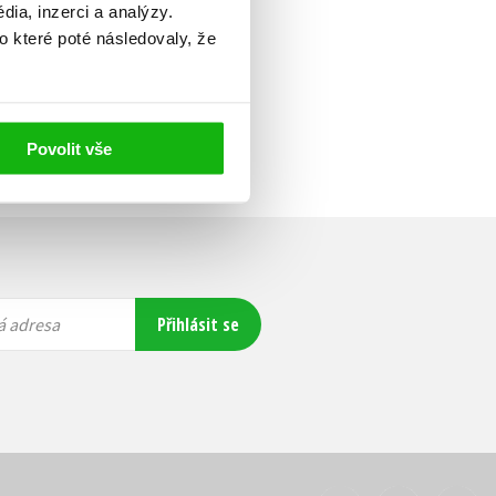
ia, inzerci a analýzy.
o které poté následovaly, že
Povolit vše
Přihlásit se
á adresa