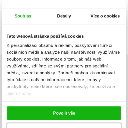
249 Kč
2
Souhlas
Detaily
Více o cookies
Tato webová stránka používá cookies
K personalizaci obsahu a reklam, poskytování funkcí
sociálních médií a analýze naší návštěvnosti využíváme
soubory cookies.
Informace o tom, jak náš web
využíváme, sdílíme se svými partnery pro sociální
HODNOCENÍ ČTENÁŘŮ
média, inzerci a analýzy.
Partneři mohou zkombinovat
tyto údaje s dalšími informacemi, které jim byly
V současné době nejsou vytvořena žádná uživatelská hodnocení.
poskytnuty, nebo které poté následovaly, že používáte
jejich služby.
Vaše hodnocení
Uživatelskou recenzi mohou vkládat pouze registrovaní uživatelé
Povolit vše
Přihlásit