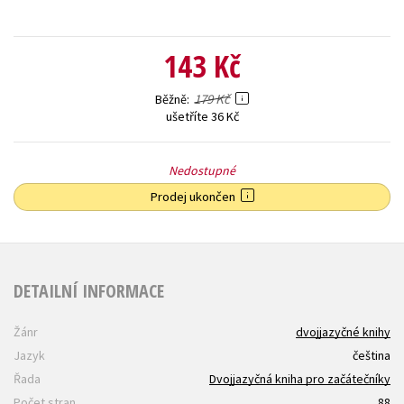
143 Kč
179 Kč
Běžně
ušetříte 36 Kč
Nedostupné
Prodej ukončen
DETAILNÍ INFORMACE
Žánr
dvojjazyčné knihy
Jazyk
čeština
Řada
Dvojjazyčná kniha pro začátečníky
Počet stran
88