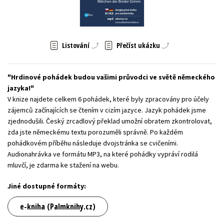
Young adult (SK)
Zahraniční literatura
Zdraví a životní styl
Všechny tituly
Listování
Přečíst ukázku
Hrdinové pohádek budou vašimi průvodci ve světě německého
jazyka!
V knize najdete celkem 6 pohádek, které byly zpracovány pro účely
zájemců začínajících se čtením v cizím jazyce. Jazyk pohádek jsme
zjednodušili. Český zrcadlový překlad umožní obratem zkontrolovat,
zda jste německému textu porozuměli správně. Po každém
pohádkovém příběhu následuje dvojstránka se cvičeními.
Audionahrávka ve formátu MP3, na které pohádky vypráví rodilá
mluvčí, je zdarma ke stažení na webu.
Jiné dostupné formáty:
e-kniha (Palmknihy.cz)