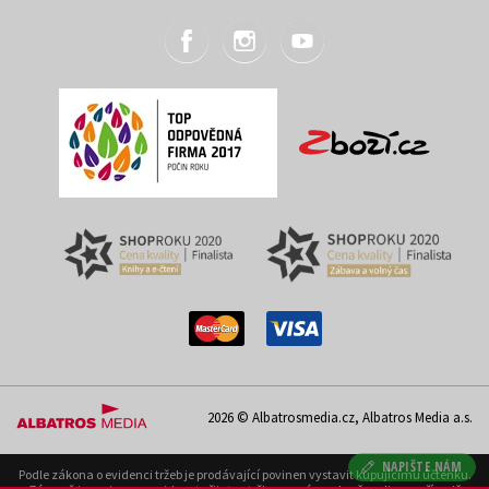
2026 © Albatrosmedia.cz, Albatros Media a.s.
NAPIŠTE NÁM
Podle zákona o evidenci tržeb je prodávající povinen vystavit kupujícímu účtenku.