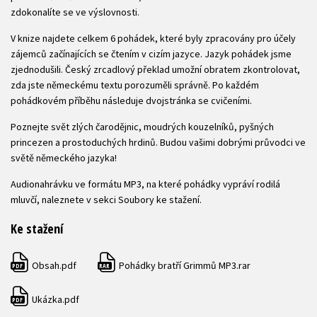
zdokonalíte se ve výslovnosti.
V knize najdete celkem 6 pohádek, které byly zpracovány pro účely
zájemců začínajících se čtením v cizím jazyce. Jazyk pohádek jsme
zjednodušili. Český zrcadlový překlad umožní obratem zkontrolovat,
zda jste německému textu porozuměli správně. Po každém
pohádkovém příběhu následuje dvojstránka se cvičeními.
Poznejte svět zlých čarodějnic, moudrých kouzelníků, pyšných
princezen a prostoduchých hrdinů. Budou vašimi dobrými průvodci ve
světě německého jazyka!
Audionahrávku ve formátu MP3, na které pohádky vypráví rodilá
mluvčí, naleznete v sekci Soubory ke stažení.
Ke stažení
Obsah.pdf
Pohádky bratří Grimmů MP3.rar
PDF
RAR
Ukázka.pdf
PDF