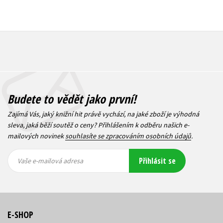
Budete to vědět jako první!
Zajímá Vás, jaký knižní hit právě vychází, na jaké zboží je výhodná
sleva, jaká běží soutěž o ceny? Přihlášením k odběru našich e-
mailových novinek
souhlasíte se zpracováním osobních údajů
.
Vaše e-
Vaše e-
Přihlásit se
mailová
mailová
Vaše e-mailová adresa
adresa
adresa
E-SHOP