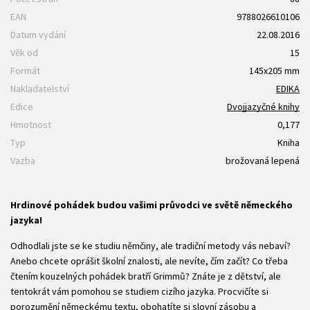
EAN
9788026610106
Datum vydání
22.08.2016
Věk od
15
Formát
145x205 mm
Nakladatelství
EDIKA
Edice
Dvojjazyčné knihy
Hmotnost
0,177
Typ
Kniha
Vazba
brožovaná lepená
Hrdinové pohádek budou vašimi průvodci ve světě německého
jazyka!
Odhodlali jste se ke studiu němčiny, ale tradiční metody vás nebaví?
Anebo chcete oprášit školní znalosti, ale nevíte, čím začít? Co třeba
čtením kouzelných pohádek bratří Grimmů? Znáte je z dětství, ale
tentokrát vám pomohou se studiem cizího jazyka. Procvičíte si
porozumění německému textu, obohatíte si slovní zásobu a