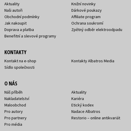
Aktuality
Knižní novinky
Naši autoři
Dárkové poukazy
Obchodní podmínky
Affiliate program
Jak nakoupit
Ochrana soukromí
Doprava a platba
Zpětný odběr elektroodpadu
Benefitní a slevové programy
KONTAKTY
Kontakt na e-shop
Kontakty Albatros Media
Sídlo společnosti
O NÁS
Náš příběh
Aktuality
Nakladatelství
Kariéra
Maloobchod
Etický kodex
Pro autory
Nadace Albatros
Pro partnery
Restorio – online antikvariát
Pro média