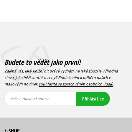
Budete to vědět jako první!
Zajímá Vás, jaký knižní hit právě vychází, na jaké zboží je výhodná
sleva, jaká běží soutěž o ceny? Přihlášením k odběru našich e-
mailových novinek
souhlasíte se zpracováním osobních údajů
.
Vaše e-
Vaše e-
Přihlásit se
mailová
mailová
Vaše e-mailová adresa
adresa
adresa
E-SHOP