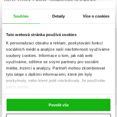
DALŠÍ TITULY Z ŘADY "ŠVINDLOVA ULIČNICKÁ
AKADEMIE"
Souhlas
Detaily
Více o cookies
Tato webová stránka používá cookies
HODNOCENÍ ČTENÁŘŮ
K personalizaci obsahu a reklam, poskytování funkcí
sociálních médií a analýze naší návštěvnosti využíváme
V současné době nejsou vytvořena žádná uživatelská hodnocení.
soubory cookies.
Informace o tom, jak náš web
využíváme, sdílíme se svými partnery pro sociální
Vaše hodnocení
média, inzerci a analýzy.
Partneři mohou zkombinovat
tyto údaje s dalšími informacemi, které jim byly
Uživatelskou recenzi mohou vkládat pouze registrovaní uživatelé
poskytnuty, nebo které poté následovaly, že používáte
jejich služby.
Přihlásit
Povolit vše