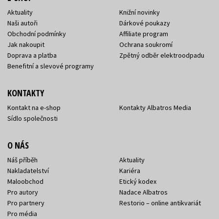
Aktuality
Knižní novinky
Naši autoři
Dárkové poukazy
Obchodní podmínky
Affiliate program
Jak nakoupit
Ochrana soukromí
Doprava a platba
Zpětný odběr elektroodpadu
Benefitní a slevové programy
KONTAKTY
Kontakt na e-shop
Kontakty Albatros Media
Sídlo společnosti
O NÁS
Náš příběh
Aktuality
Nakladatelství
Kariéra
Maloobchod
Etický kodex
Pro autory
Nadace Albatros
Pro partnery
Restorio – online antikvariát
Pro média