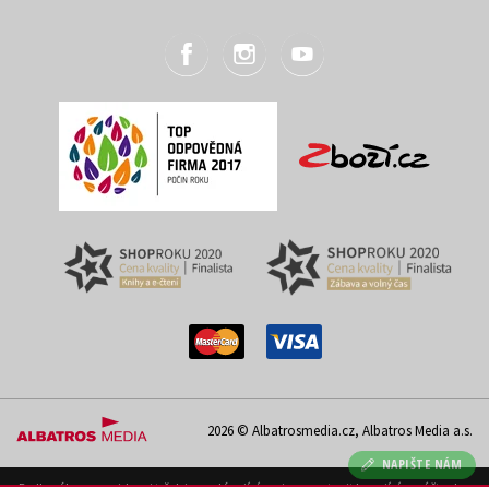
2026 © Albatrosmedia.cz, Albatros Media a.s.
NAPIŠTE NÁM
Podle zákona o evidenci tržeb je prodávající povinen vystavit kupujícímu účtenku.