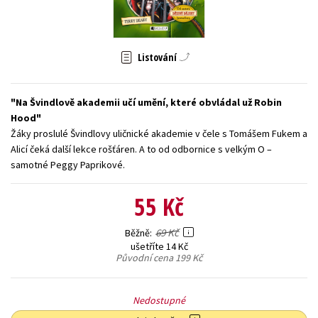
Young adult (SK)
Zahraniční literatura
Zdraví a životní styl
Všechny tituly
Listování
Na Švindlově akademii učí umění, které obvládal už Robin
Hood
Žáky proslulé Švindlovy uličnické akademie v čele s Tomášem Fukem a
Alicí čeká další lekce rošťáren. A to od odbornice s velkým O –
samotné Peggy Paprikové.
55 Kč
69 Kč
Běžně
ušetříte 14 Kč
Původní cena
199 Kč
Nedostupné