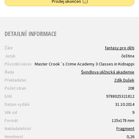
Prodej ukončen
DETAILNÍ INFORMACE
Žánr
fantasy pro děti
Jazyk
čeština
Původní název
Master Crook´s Crime Academy 3 Classes in Kidnappi
Řada
Švindlova uličnická akademie
Překladatel
Zdík Dušek
Počet stran
208
EAN
9788025321812
Datum vydání
31.10.2014
Věk od
9
Formát
125x178 mm
Nakladatelství
Fragment
Hmotnost
0,26