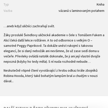
Typ
Kniha
Vazba
vázaná s laminovaným potahem
…aneb když uličníci zachraňují svět.
Žáky proslulé Švindlovy uličnické akademie v čele s Tomášem Fukem a
Alicí čeká další lekce rošťáren. A to od odbornice s velkým O –
samotné Peggy Paprikové. Ta dokáže unést rukojmí s takovou
elegancí, že si daný nebožák ani nevšimne, že už zase sedí doma u
večeře. Převleky ovládá natolik dokonale, že ji ani její vlastní dvojče
nepozná (kdyby ho tedy měla). S ní nuda rozhodně nebude…
Neskutečně vtipné čtení vyvolávající z hrobu odkaz krále zbojníků
Robina Hooda, který také bohatým lumpům bral a chudým v nouzi
dával...