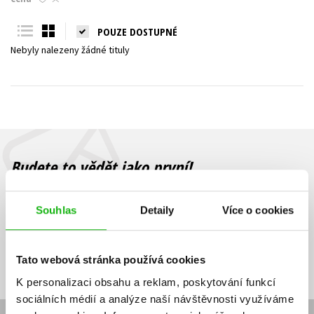
Young adult (SK)
Zahraniční literatura
Zdraví a životní styl
POUZE DOSTUPNÉ
Nebyly nalezeny žádné tituly
Všechny tituly
Budete to vědět jako první!
Zajímá Vás, jaký knižní hit právě vychází, na jaké zboží je výhodná
sleva, jaká běží soutěž o ceny? Přihlášením k odběru našich e-
Souhlas
Detaily
Více o cookies
mailových novinek
souhlasíte se zpracováním osobních údajů
.
Vaše e-
Vaše e-
Přihlásit se
mailová
mailová
Vaše e-mailová adresa
Tato webová stránka používá cookies
adresa
adresa
K personalizaci obsahu a reklam, poskytování funkcí
sociálních médií a analýze naší návštěvnosti využíváme