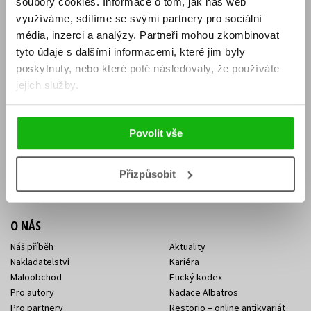
soubory cookies.
Informace o tom, jak náš web
E-SHOP
využíváme, sdílíme se svými partnery pro sociální
média, inzerci a analýzy.
Partneři mohou zkombinovat
Aktuality
Knižní novinky
tyto údaje s dalšími informacemi, které jim byly
Naši autoři
Dárkové poukazy
Obchodní podmínky
Affiliate program
poskytnuty, nebo které poté následovaly, že používáte
Jak nakoupit
Ochrana soukromí
jejich služby.
Doprava a platba
Zpětný odběr elektroodpadu
Benefitní a slevové programy
Povolit vše
KONTAKTY
Kontakt na e-shop
Kontakty Albatros Media
Přizpůsobit
Sídlo společnosti
O NÁS
Náš příběh
Aktuality
Nakladatelství
Kariéra
Maloobchod
Etický kodex
Pro autory
Nadace Albatros
Pro partnery
Restorio – online antikvariát