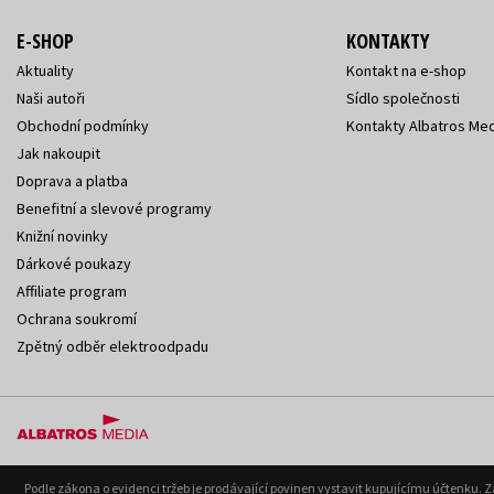
E-SHOP
KONTAKTY
Aktuality
Kontakt na e-shop
Naši autoři
Sídlo společnosti
Obchodní podmínky
Kontakty Albatros Med
Jak nakoupit
Doprava a platba
Benefitní a slevové programy
Knižní novinky
Dárkové poukazy
Affiliate program
Ochrana soukromí
Zpětný odběr elektroodpadu
Podle zákona o evidenci tržeb je prodávající povinen vystavit kupujícímu účtenku. 