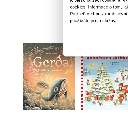
K personalizaci obsahu a re
cookies.
Informace o tom, ja
Partneři mohou zkombinovat t
používáte jejich služby.
Gerda: Příběh moře a
Příběhy vánočních
odvahy
skřítků
Adrián Macho
Ingrid Uebeová
Do košíku
Do košíku
239 Kč
299 Kč
263 Kč
329 Kč