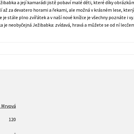
ibabka a její kamarádi jistě pobaví malé děti, které díky obrázků
Populárně - naučná pro dospělé
 až za devatero horami a řekami, ale možná v krásném lese, který 
Young adult (SK)
Populárně - naučné pro děti
je stále plno zvířátek a v naší nové knížce je všechny poznáte i vy
Zahraniční literatura
a je neobyčejná Ježibabka: zvídavá, hravá a můžete se od ní lecčem
Předškoláci
Zdraví a životní styl
Příroda a zahrada
šechny tituly
 Mrvová
120
-