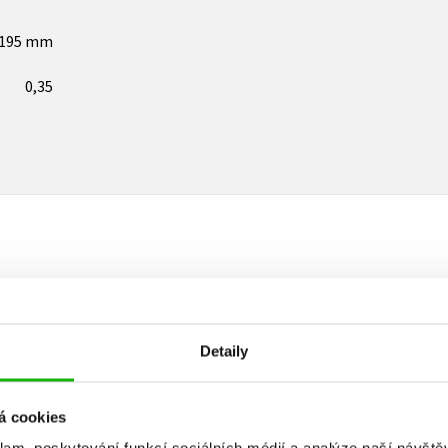
x195 mm
0,35
Vaše hodnocení
Uživatelskou recenzi mohou vkládat pouze registrovaní uživat
Detaily
Přihlásit
á cookies