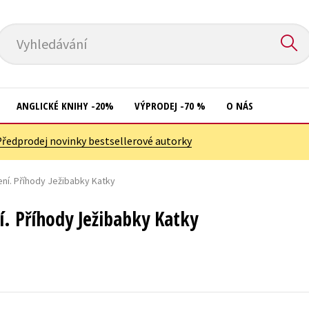
Vyhledávání
ANGLICKÉ KNIHY -20%
VÝPRODEJ -70 %
O NÁS
Předprodej novinky bestsellerové autorky
Přírodní vědy
Křížovky
Společnost, politika
ení. Příhody Ježibabky Katky
Kuchařky
Technika a věda
New Adult
í. Příhody Ježibabky Katky
Učebnice
Ostatní
Umění a kultura
Počítače
Výchova a pedagogika
Poezie
Young adult