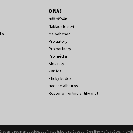
O NÁS
Náš příběh
Nakladatelství
ia
Maloobchod
Pro autory
Pro partnery
Pro média
Aktuality
Kariéra
Etický kodex
Nadace Albatros
Restorio – online antikvariát
Zároveň je povinen zaevidovat přijatou tržbu u správce daně on-line; v případě technick