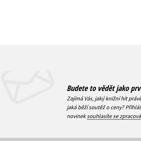
Budete to vědět jako prv
Zajímá Vás, jaký knižní hit práv
jaká běží soutěž o ceny? Přihl
novinek
souhlasíte se zpracov