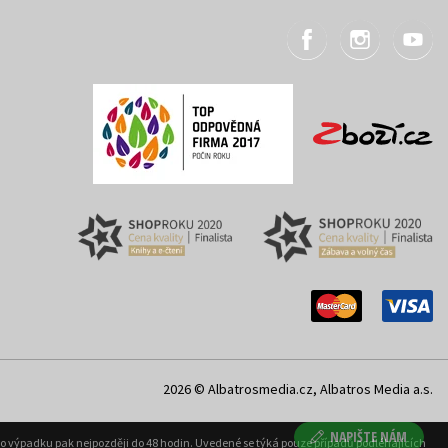
2026 © Albatrosmedia.cz, Albatros Media a.s.
NAPIŠTE NÁM
ého výpadku pak nejpozději do 48 hodin. Uvedené se týká pouze případů podléhajících