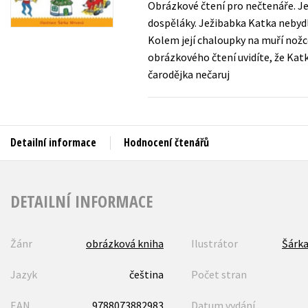
Obrázkové čtení pro nečtenáře. Jež
Auto - moto
dospěláky. Ježibabka Katka nebydlí
Jazyky
Beletrie pro děti
Kolem její chaloupky na muří nožce 
Kalendáře
obrázkového čtení uvidíte, že Katk
Beletrie pro dospělé
čarodějka nečaruj
Kariéra a osobní rozvoj
Byznys a ekonomie
Komiks
Detailní informace
Hodnocení čtenářů
V
DETAILNÍ INFORMACE
Žánr
obrázková kniha
Ilustrátor
Šárka
Jazyk
čeština
Počet stran
EAN
9788073882983
Datum vydání