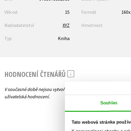
Věk od
15
Formát
160
Nakladatelství
XYZ
Hmotnost
Typ
Kniha
HODNOCENÍ ČTENÁŘŮ
V současné době nejsou vytvořena žádná
uživatelská hodnocení.
Souhlas
Tato webová stránka použív