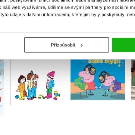
klam, poskytování funkcí sociálních médií a analýze naší návšt
k náš web využíváme, sdílíme se svými partnery pro sociální méd
yto údaje s dalšími informacemi, které jim byly poskytnuty, neb
MOHLO BY VÁS TAKÉ ZAJÍMAT
Přizpůsobit
Peppa Pig - Tomík zase
Ema jde do školky
slyší!
Gunilla Woldová
Kolektiv
Do košíku
Do košíku
199 Kč
249 Kč
159 Kč
199 Kč