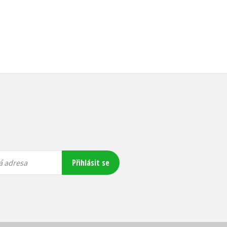
Přihlásit se
á adresa