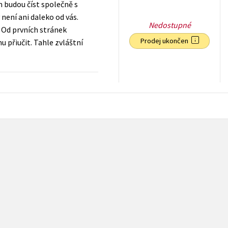
m budou číst společně s
není ani daleko od vás.
Nedostupné
. Od prvních stránek
Prodej ukončen
u přiučit. Tahle zvláštní
71
Kč
s DPH