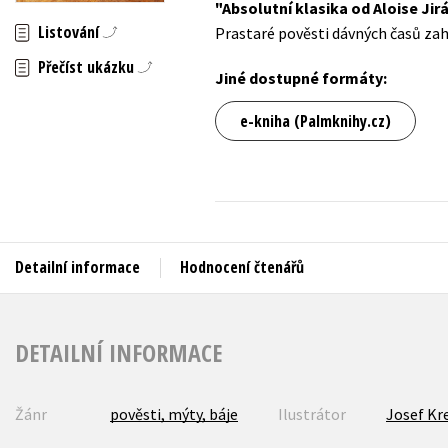
Absolutní klasika od Aloise Jir
Auto - moto
Listování
Prastaré pověsti dávných časů zahr
Jazyky
Beletrie pro děti
Přečíst ukázku
Kalendáře
Jiné dostupné formáty:
Beletrie pro dospělé
Kariéra a osobní rozvoj
e-kniha (Palmknihy.cz)
Byznys a ekonomie
Komiks
V
Detailní informace
Hodnocení čtenářů
DETAILNÍ INFORMACE
Žánr
pověsti, mýty, báje
Ilustrátor
Josef Kr