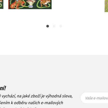
263 Kč
329 Kč
279 Kč
349 Kč
ní!
Vaše e-
Vaše e-
ě vychází, na jaké zboží je výhodná sleva,
mailová
mailová
Vaše e-mailov
adresa
adresa
ášením k odběru našich e-mailových