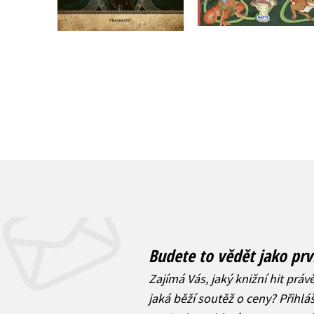
Do košíku
263 Kč
329 Kč
335 Kč
419 Kč
Budete to vědět jako prv
Zajímá Vás, jaký knižní hit práv
jaká běží soutěž o ceny? Přihl