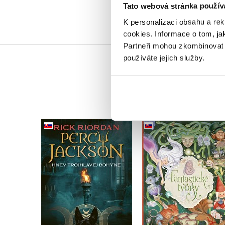
Tato webová stránka použív
K personalizaci obsahu a re
cookies.
Informace o tom, ja
Partneři mohou zkombinovat t
používáte jejich služby.
Percy Jackson 7 – Hnev
Fantastické tvory
trojhlavej bohyne
(slovensky)
(slovensky)
Eleonora Barsotti
Rick Riordan
Do košíku