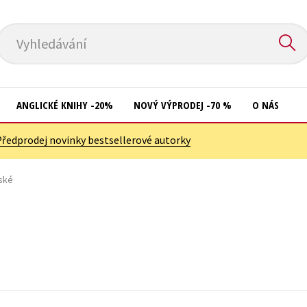
Vyhledávání
ANGLICKÉ KNIHY -20%
NOVÝ VÝPRODEJ -70 %
O NÁS
Předprodej novinky bestsellerové autorky
Přírodní vědy
Křížovky
Společnost, politika
eské
Kuchařky
Technika a věda
New Adult
Učebnice
Ostatní
Umění a kultura
Počítače
Výchova a pedagogika
Poezie
Young adult