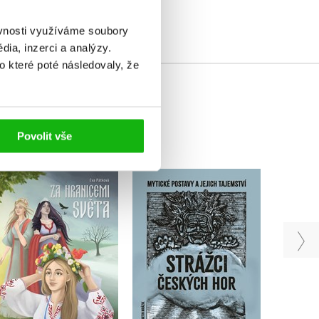
ěvnosti využíváme soubory
ia, inzerci a analýzy.
o které poté následovaly, že
Povolit vše
Za hranicemi světa
Strážci českých hor
Stra
Eva Pátková
Ondřej Spurný
A
Do košíku
Do košíku