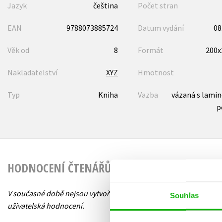
Jazyk
čeština
Počet stran
EAN
9788073885724
Datum vydání
08
Věk od
8
Formát
200
Nakladatelství
XYZ
Hmotnost
Typ
Kniha
Vazba
vázaná s lami
p
HODNOCENÍ ČTENÁŘŮ
V současné době nejsou vytvořena žádná
Souhlas
uživatelská hodnocení.