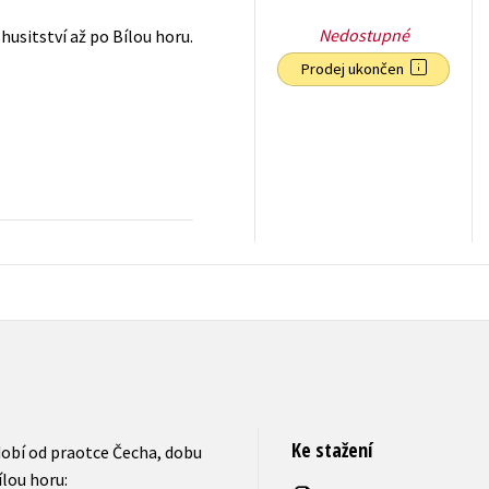
Nedostupné
husitství až po Bílou horu.
Prodej ukončen
239
Kč
s DPH
Ke stažení
dobí od praotce Čecha, dobu
ílou horu: