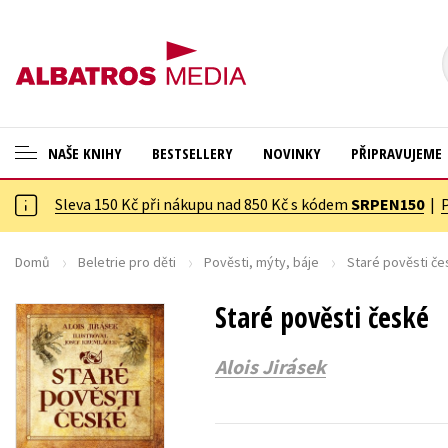
NAŠE KNIHY
BESTSELLERY
NOVINKY
PŘIPRAVUJEME
Sleva 150 Kč při nákupu nad 850 Kč s kódem
SRPEN150
|
ANGLICKÉ KNIHY -20 %
Cestování
NOVÝ VÝPRODEJ -70 %
Dárkové publikace
Domů
Beletrie pro děti
Pověsti, mýty, báje
Staré pověsti č
KNIHY S DÁRKEM
Dárkové zboží
Staré pověsti české
ASTERIX S DÁRKEM
Digitální fotografie
Alois Jirásek
🎁DÁRKOVÉ PUBLIKACE
Esoterika a duchovní svět
✉️ DÁRKOVÉ POUKAZY
Historie a military
Hobby