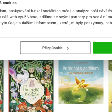
á cookies
Přihlásit
klam, poskytování funkcí sociálních médií a analýze naší návšt
k náš web využíváme, sdílíme se svými partnery pro sociální méd
yto údaje s dalšími informacemi, které jim byly poskytnuty, neb
MOHLO BY VÁS TAKÉ ZAJÍMAT
Přizpůsobit
Putování s andělem po
Fantastičtí tvorové
památkách UNESCO
Eleonora Barsotti
Anna Schlindenbuch
Do košíku
Do košíku