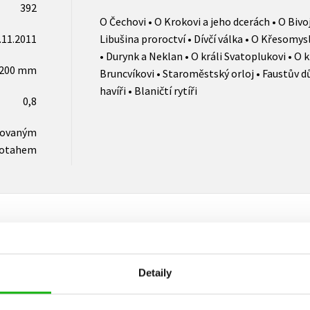
392
O Čechovi • O Krokovi a jeho dcerách • O Bivoj
.11.2011
Libušina proroctví • Dívčí válka • O Křesomys
• Durynk a Neklan • O králi Svatoplukovi • O k
x200 mm
Bruncvíkovi • Staroměstský orloj • Faustův d
havíři • Blaničtí rytíři
0,8
novaným
otahem
Vaše hodnocení
Detaily
Uživatelskou recenzi mohou vkládat pouze registrovaní uživat