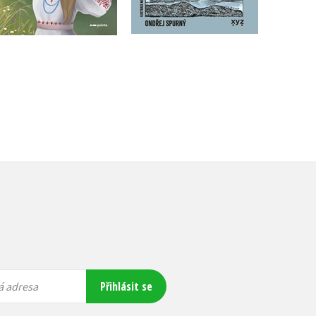
223 Kč
319 Kč
279 Kč
399 Kč
Přihlásit se
á adresa