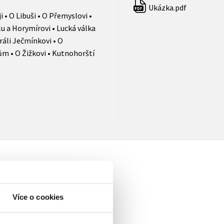
Ukázka.pdf
PDF
i • O Libuši • O Přemyslovi •
lu a Horymírovi • Lucká válka
ráli Ječmínkovi • O
ům • O Žižkovi • Kutnohorští
Více o cookies
elé