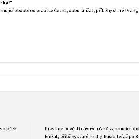
áska!
Populárně - naučná pro dospělé
nující období od praotce Čecha, dobu knížat, příběhy staré Prahy, 
Young adult (SK)
Populárně - naučné pro děti
Zahraniční literatura
Předškoláci
Zdraví a životní styl
Příroda a zahrada
šechny tituly
emláček
Prastaré pověsti dávných časů zahrnující ob
knížat, příběhy staré Prahy, husitství až po B