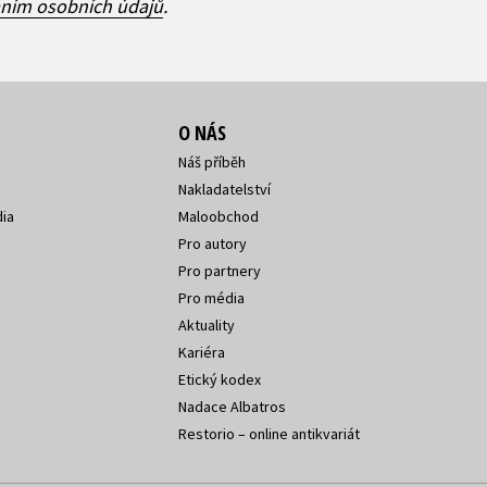
áním osobních údajů
.
O NÁS
Náš příběh
Nakladatelství
ia
Maloobchod
Pro autory
Pro partnery
Pro média
Aktuality
Kariéra
Etický kodex
Nadace Albatros
Restorio – online antikvariát