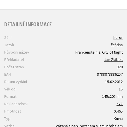
DETAILNÍ INFORMACE
Žánr
horor
Jazyk
čeština
Původní název
Frankenstein 2: City of Night
Překladatel
Jan Žlábek
Počet stran
320
EAN
9788073886257
Datum vydání
15.02.2012
Věk od
15
Formát
145x205 mm
Nakladatelství
XYZ
Hmotnost
0,465
Typ
Kniha
Vazba
vázaná s pap. potahem s lam. přebalem