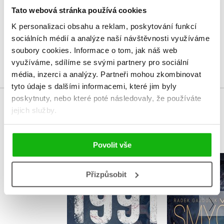
Tato webová stránka používá cookies
Vaše hodnocení
K personalizaci obsahu a reklam, poskytování funkcí
Uživatelskou recenzi mohou vkládat pouze registrovaní uživatelé
sociálních médií a analýze naší návštěvnosti využíváme
soubory cookies.
Informace o tom, jak náš web
Přihlásit
využíváme, sdílíme se svými partnery pro sociální
média, inzerci a analýzy.
Partneři mohou zkombinovat
tyto údaje s dalšími informacemi, které jim byly
poskytnuty, nebo které poté následovaly, že používáte
jejich služby.
MOHLO BY VÁS TAKÉ ZAJÍMAT
Povolit vše
1991
Smyč
Přizpůsobit
Franck Thilliez
Radek Ga