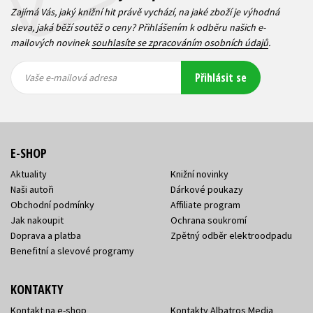
Zajímá Vás, jaký knižní hit právě vychází, na jaké zboží je výhodná
sleva, jaká běží soutěž o ceny? Přihlášením k odběru našich e-
mailových novinek
souhlasíte se zpracováním osobních údajů
.
Vaše e-
Vaše e-
Přihlásit se
mailová
mailová
Vaše e-mailová adresa
adresa
adresa
E-SHOP
Aktuality
Knižní novinky
Naši autoři
Dárkové poukazy
Obchodní podmínky
Affiliate program
Jak nakoupit
Ochrana soukromí
Doprava a platba
Zpětný odběr elektroodpadu
Benefitní a slevové programy
KONTAKTY
Kontakt na e-shop
Kontakty Albatros Media