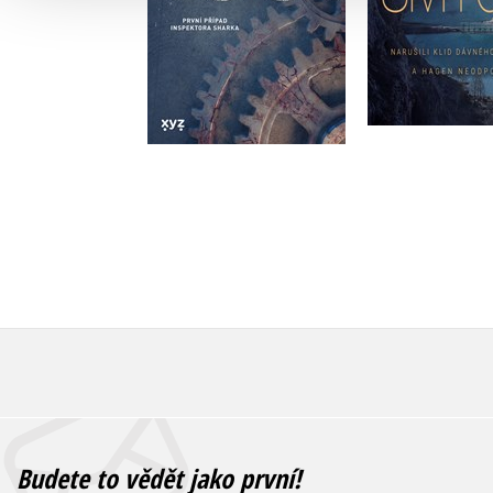
Do košíku
Do košík
479 Kč
319 Kč
599 Kč
3
Budete to vědět jako první!