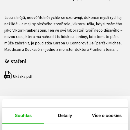
Jsou silnější, neuvěřitelně rychle se uzdravují, dokonce myslí rychleji
než lidé – a mají společného stvořitele, Viktora Hélia, kdysi známého
jako Viktor Frankenstein. Ten ve své laboratoři tvoří něco děsivého –
novou rasu, která má nahradit tu lidskou. Jediný, kdo tomuto plánu
může zabránit, je policistka Carson O'Connorová, její parťák Michael
Maddison a Deukalión – jedno z monster doktora Frankensteina…
Ke stažení
Ukázka.pdf
PDF
HODNOCENÍ ČTENÁŘŮ
Souhlas
Detaily
Více o cookies
V současné době nejsou vytvořena žádná uživatelská hodnocení.