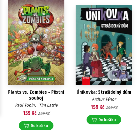
Young adult (SK)
Zahraniční literatura
Zdraví a životní styl
Všechny tituly
Plants vs. Zombies - Pěstní
Únikovka: Strašidelný dům
souboj
Arthur Ténor
Paul Tobin
,
Tim Lattie
159 Kč
199 Kč
159 Kč
199 Kč
Do košíku
Do košíku