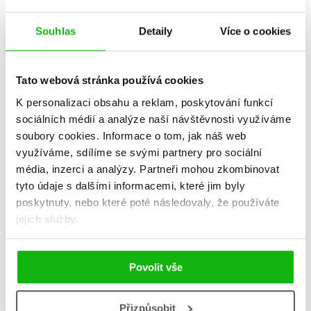
Souhlas
Detaily
Více o cookies
Tato webová stránka používá cookies
K personalizaci obsahu a reklam, poskytování funkcí
sociálních médií a analýze naší návštěvnosti využíváme
soubory cookies.
Informace o tom, jak náš web
využíváme, sdílíme se svými partnery pro sociální
média, inzerci a analýzy.
Partneři mohou zkombinovat
LEGO® CITY Pomoc je na
Tohle už vůbec není matika
tyto údaje s dalšími informacemi, které jim byly
cestě
Anna Weltmanová
poskytnuty, nebo které poté následovaly, že používáte
Kolektiv
159 Kč
199 Kč
jejich služby.
159 Kč
199 Kč
Do košíku
Do košíku
Povolit vše
Přizpůsobit