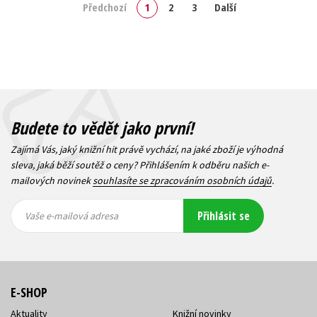
Předchozí
1
2
3
Další
Budete to vědět jako první!
Zajímá Vás, jaký knižní hit právě vychází, na jaké zboží je výhodná
sleva, jaká běží soutěž o ceny? Přihlášením k odběru našich e-
mailových novinek
souhlasíte se zpracováním osobních údajů
.
Vaše e-
Vaše e-
Přihlásit se
mailová
mailová
Vaše e-mailová adresa
adresa
adresa
E-SHOP
Aktuality
Knižní novinky