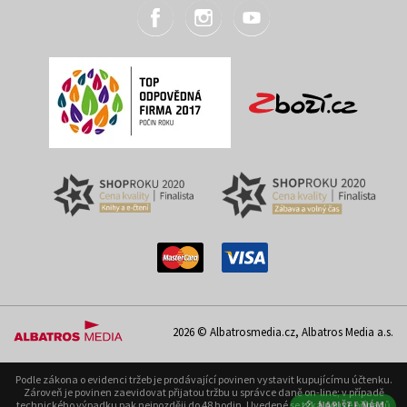
2026 © Albatrosmedia.cz, Albatros Media a.s.
Podle zákona o evidenci tržeb je prodávající povinen vystavit kupujícímu účtenku.
Zároveň je povinen zaevidovat přijatou tržbu u správce daně on-line; v případě
technického výpadku pak nejpozději do 48 hodin. Uvedené se týká pouze případů
NAPIŠTE NÁM