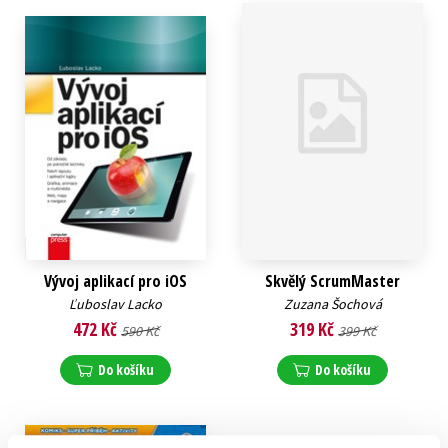
Vývoj aplikací pro iOS
Skvělý ScrumMaster
Ľuboslav Lacko
Zuzana Šochová
472 Kč
319 Kč
590 Kč
399 Kč
Do košíku
Do košíku