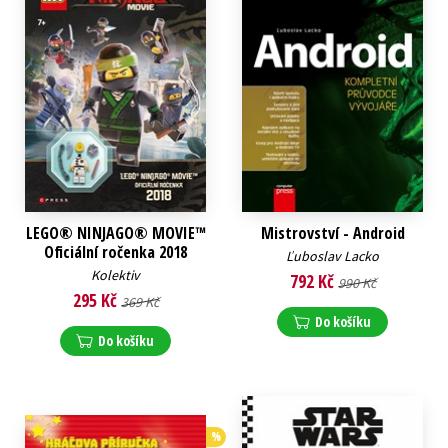
LEGO® NINJAGO® MOVIE™
Mistrovství - Android
Oficiální ročenka 2018
Ľuboslav Lacko
Kolektiv
792 Kč
990 Kč
295 Kč
369 Kč
Do košíku
Do košíku
%