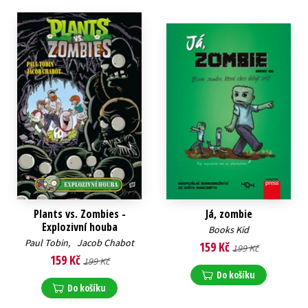
Plants vs. Zombies -
Já, zombie
Explozivní houba
Books Kid
Paul Tobin
,
Jacob Chabot
159 Kč
199 Kč
159 Kč
199 Kč
Do košíku
Do košíku