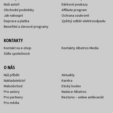
Naši autoři
Dárkové poukazy
Obchodní podmínky
Affiliate program
Jak nakoupit
Ochrana soukromí
Doprava a platba
Zpětný odběr elektroodpadu
Benefitní a slevové programy
KONTAKTY
Kontakt na e-shop
Kontakty Albatros Media
Sídlo společnosti
O NÁS
Náš příběh
Aktuality
Nakladatelství
Kariéra
Maloobchod
Etický kodex
Pro autory
Nadace Albatros
Pro partnery
Restorio – online antikvariát
Pro média