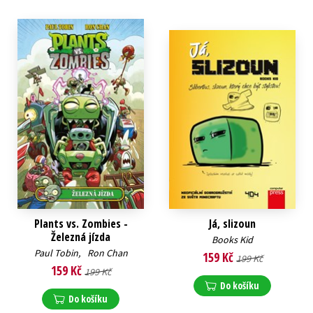
Plants vs. Zombies -
Já, slizoun
Železná jízda
Books Kid
Paul Tobin
,
Ron Chan
159 Kč
199 Kč
159 Kč
199 Kč
Do košíku
Do košíku