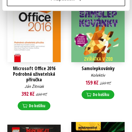
Microsoft Office 2016
Samolepkovánky
Podrobná uživatelská
Kolektiv
příručka
159 Kč
199 Kč
Ján Žitniak
392 Kč
490 Kč
Do košíku
Do košíku