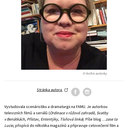
Young adult (SK)
Zahraniční literatura
Zdraví a životní styl
Všechny tituly
© Archiv autorky
Stránka autora
Vystudovala scenáristiku a dramaturgii na FAMU. Je autorkou
televizních filmů a seriálů (
Ordinace v růžové zahradě
,
Svatby
v Benátkách
,
Přístav
,
Ententýky
,
Tísňová linka
). Píše blog
…zase ta
Lucie
, přispívá do několika magazínů a připravuje celovečerní film a