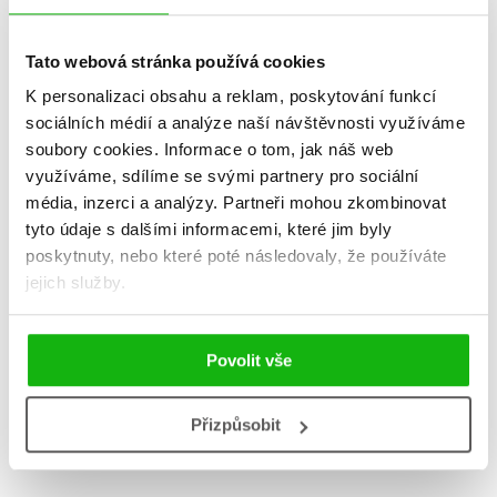
Tato webová stránka používá cookies
K personalizaci obsahu a reklam, poskytování funkcí
sociálních médií a analýze naší návštěvnosti využíváme
soubory cookies.
Informace o tom, jak náš web
Vířivka
využíváme, sdílíme se svými partnery pro sociální
média, inzerci a analýzy.
Partneři mohou zkombinovat
Lucie Konečná
183 Kč
tyto údaje s dalšími informacemi, které jim byly
229 Kč
poskytnuty, nebo které poté následovaly, že používáte
Do košíku
jejich služby.
Povolit vše
Zobrazuji 1 až 1 z celkem 1 záznamů
Zobraz záznamů
Přizpůsobit
Předchozí
1
Další