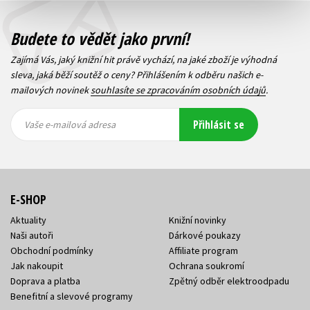
Budete to vědět jako první!
Zajímá Vás, jaký knižní hit právě vychází, na jaké zboží je výhodná
sleva, jaká běží soutěž o ceny? Přihlášením k odběru našich e-
mailových novinek
souhlasíte se zpracováním osobních údajů
.
Vaše e-
Vaše e-
Přihlásit se
mailová
mailová
Vaše e-mailová adresa
adresa
adresa
E-SHOP
Aktuality
Knižní novinky
Naši autoři
Dárkové poukazy
Obchodní podmínky
Affiliate program
Jak nakoupit
Ochrana soukromí
Doprava a platba
Zpětný odběr elektroodpadu
Benefitní a slevové programy