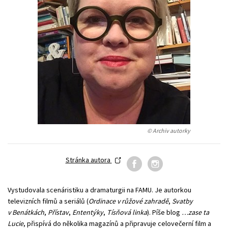
Young adult (SK)
Zahraniční literatura
Zdraví a životní styl
Všechny tituly
© Archiv autorky
Stránka autora
Vystudovala scenáristiku a dramaturgii na FAMU. Je autorkou
televizních filmů a seriálů (
Ordinace v růžové zahradě
,
Svatby
v Benátkách
,
Přístav
,
Ententýky
,
Tísňová linka
). Píše blog
…zase ta
Lucie
, přispívá do několika magazínů a připravuje celovečerní film a