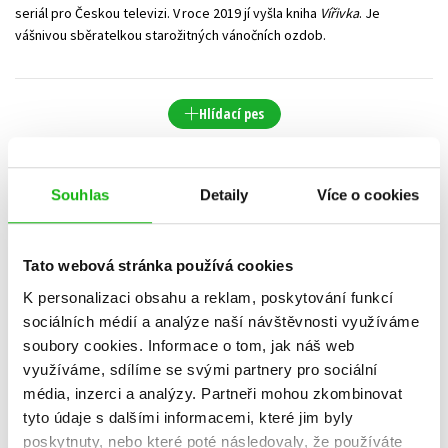
seriál pro Českou televizi. V roce 2019 jí vyšla kniha
Vířivka
. Je
vášnivou sběratelkou starožitných vánočních ozdob.
Hlídací pes
Datum vydání
Prodejnost
Název
Souhlas
Detaily
Více o cookies
Cena
POUZE DOSTUPNÉ
Tato webová stránka používá cookies
K personalizaci obsahu a reklam, poskytování funkcí
sociálních médií a analýze naší návštěvnosti využíváme
soubory cookies.
Informace o tom, jak náš web
využíváme, sdílíme se svými partnery pro sociální
média, inzerci a analýzy.
Partneři mohou zkombinovat
tyto údaje s dalšími informacemi, které jim byly
poskytnuty, nebo které poté následovaly, že používáte