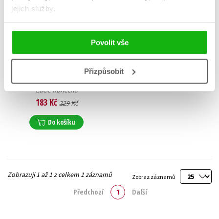
jejich služby.
Povolit vše
Přizpůsobit
Vířivka
Lucie Konečná
183 Kč
229 Kč
Do košíku
Zobrazuji 1 až 1 z celkem 1 záznamů
Zobraz záznamů
Předchozí
1
Další