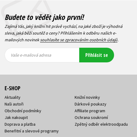
Budete to vědět jako první!
Zajímá Vás, jaký knižní hit právě vychází, na jaké zboží je výhodná
sleva, jaká běží soutěž o ceny? Přihlášením k odběru našich e-
mailových novinek
souhlasíte se zpracováním osobních údajů
.
Vaše e-
Vaše e-
Přihlásit se
mailová
mailová
Vaše e-mailová adresa
adresa
adresa
E-SHOP
Aktuality
Knižní novinky
Naši autoři
Dárkové poukazy
Obchodní podmínky
Affiliate program
Jak nakoupit
Ochrana soukromí
Doprava a platba
Zpětný odběr elektroodpadu
Benefitní a slevové programy