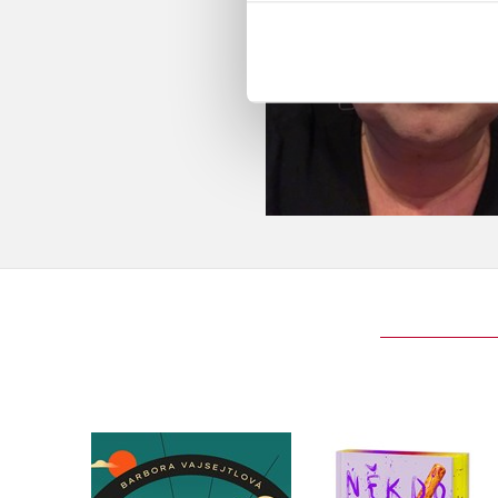
Někdo to udělat mu
Cyklista
- limitované vydán