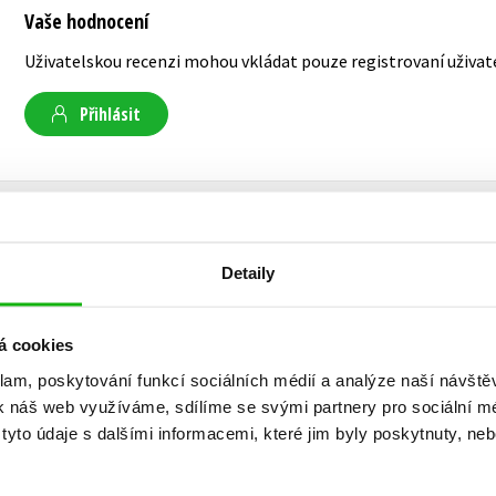
Vaše hodnocení
Uživatelskou recenzi mohou vkládat pouze registrovaní uživat
Přihlásit
AUTOR KNIHY
Detaily
Lucie Konečná
á cookies
Vystudovala scenáristiku a dramaturgii na FAMU
klam, poskytování funkcí sociálních médií a analýze naší návšt
filmů a seriálů (
Ordinace v růžové zahradě
,
Sva
k náš web využíváme, sdílíme se svými partnery pro sociální méd
Ententýky
,
Tísňová linka
). Píše blog
…zase ta Lu
yto údaje s dalšími informacemi, které jim byly poskytnuty, neb
magazínů a připravuje celovečerní film a seriál 
2019 jí vyšla kniha
Vířivka
. Je vášnivou sběrate