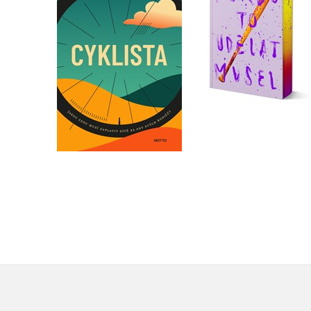
Barbora Vajsejtlová
Velikovsky
Do košíku
Do košíku
319 Kč
399 Kč
479 Kč
599 Kč