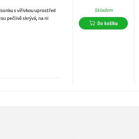
Skladem
rsonku s vířivkou uprostřed
ou pečlivě skrývá, na ni
Do košíku
183
Kč
s DPH