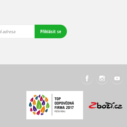
Přihlásit se
á adresa