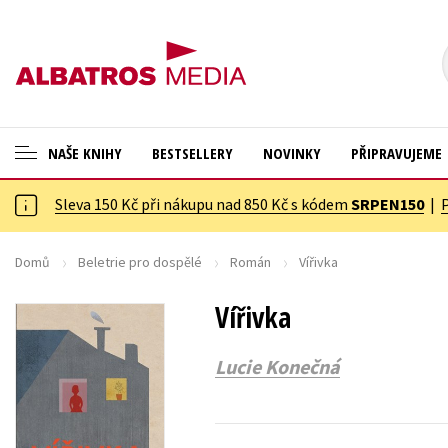
NAŠE KNIHY
BESTSELLERY
NOVINKY
PŘIPRAVUJEME
Sleva 150 Kč při nákupu nad 850 Kč s kódem
SRPEN150
|
ANGLICKÉ KNIHY -20 %
Cestování
VÝPRODEJ -70 %
Dárkové publikace
Domů
Beletrie pro dospělé
Román
Vířivka
KNIHY S DÁRKEM
Dárkové zboží
Vířivka
ASTERIX S DÁRKEM
Digitální fotografie
Lucie Konečná
🎁DÁRKOVÉ PUBLIKACE
Esoterika a duchovní svět
✉️ DÁRKOVÉ POUKAZY
Historie a military
Hobby