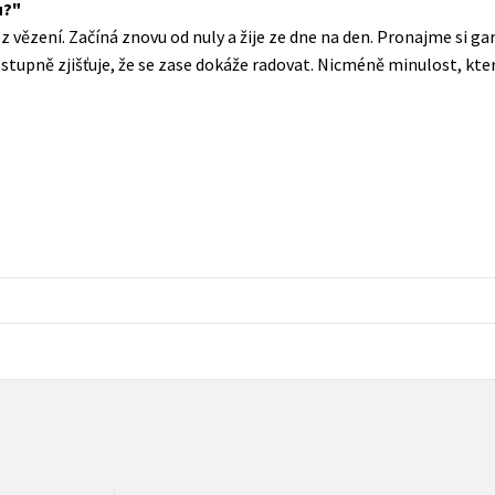
u?
Populárně - naučná pro dospělé
 z vězení. Začíná znovu od nuly a žije ze dne na den. Pronajme si ga
Young adult (SK)
Populárně - naučné pro děti
ostupně zjišťuje, že se zase dokáže radovat. Nicméně minulost, kter
Zahraniční literatura
Předškoláci
Zdraví a životní styl
Příroda a zahrada
šechny tituly