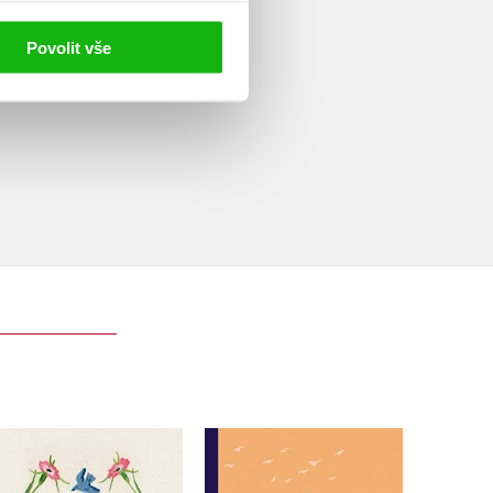
Povolit vše
Koukol
Vltavice