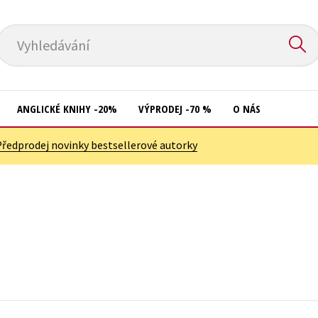
Vyhledávání
ANGLICKÉ KNIHY -20%
VÝPRODEJ -70 %
O NÁS
Předprodej novinky bestsellerové autorky
Přírodní vědy
Křížovky
Společnost, politika
Kuchařky
Technika a věda
New Adult
Učebnice
Ostatní
Umění a kultura
Počítače
Výchova a pedagogika
Poezie
Young adult