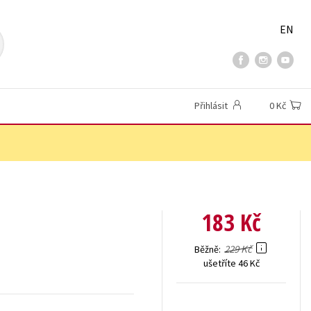
EN
Přihlásit
0 Kč
183 Kč
229 Kč
Běžně
ušetříte 46 Kč