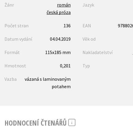
Žánr
román
Jazyk
česká próza
Počet stran
136
EAN
978802
Datum vydání
04.04.2019
Věk od
Formát
115x185 mm
Nakladatelství
Hmotnost
0,201
Typ
Vazba
vázaná s laminovaným
potahem
HODNOCENÍ ČTENÁŘŮ