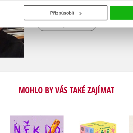
ozdob.
Přizpůsobit
Zobrazit profil autora
MOHLO BY VÁS TAKÉ ZAJÍMAT
Záhady oxfordské
sel
Někdo to udělat musel
čajovny - BOX
í