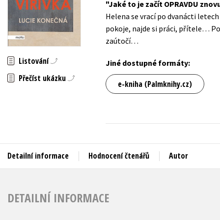
Jaké to je začít OPRAVDU znov
Auto - moto
Helena se vrací po dvanácti letech
Jazyky
Beletrie pro děti
pokoje, najde si práci, přítele… P
Kalendáře
zaútočí…
Beletrie pro dospělé
Kariéra a osobní rozvoj
Listování
Byznys a ekonomie
Jiné dostupné formáty:
Komiks
Přečíst ukázku
e-kniha (Palmknihy.cz)
V
Detailní informace
Hodnocení čtenářů
Autor
DETAILNÍ INFORMACE