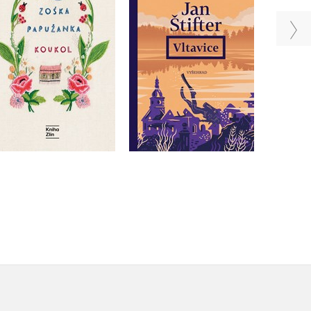
Zoska Papuzanka
Jan Štifter
Do košíku
Do košíku
359 Kč
449 Kč
375 Kč
469 Kč