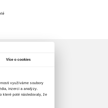
elé
Více o cookies
. Je autorkou televizních
ěvnosti využíváme soubory
tby v Benátkách
,
Přístav
,
ia, inzerci a analýzy.
cie
, přispívá do několika
o které poté následovaly, že
pro Českou televizi. V roce
lkou starožitných vánočních