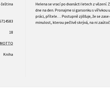
čeština
Helena se vrací po dvanácti letech z vězení. Z
dne na den. Pronajme si garsonku s vířivkou u
práci, přítele… Postupně zjišťuje, že se zas
6714583
minulost, kterou pečlivě skrývá, na ni zaúto
18
MOTTO
Kniha