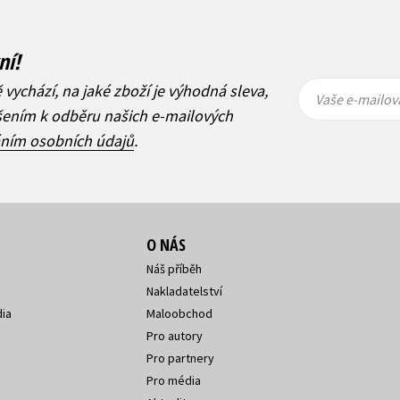
ní!
Vaše e-
Vaše e-
ě vychází, na jaké zboží je výhodná sleva,
mailová
mailová
Vaše e-mailov
adresa
adresa
ášením k odběru našich e-mailových
áním osobních údajů
.
O NÁS
Náš příběh
Nakladatelství
ia
Maloobchod
Pro autory
Pro partnery
Pro média