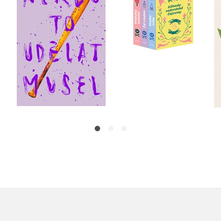
Velikovsky
H. Y. Hanna
Do košíku
Do košíku
399 Kč
499 Kč
872 Kč
1 090 Kč