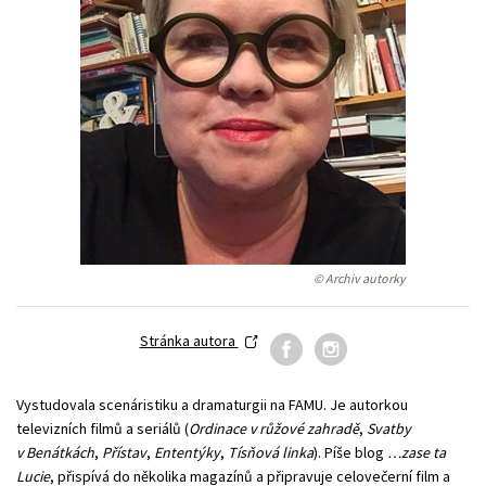
Young adult (SK)
Zahraniční literatura
Zdraví a životní styl
Všechny tituly
© Archiv autorky
Stránka autora
Vystudovala scenáristiku a dramaturgii na FAMU. Je autorkou
televizních filmů a seriálů (
Ordinace v růžové zahradě
,
Svatby
v Benátkách
,
Přístav
,
Ententýky
,
Tísňová linka
). Píše blog
…zase ta
Lucie
, přispívá do několika magazínů a připravuje celovečerní film a