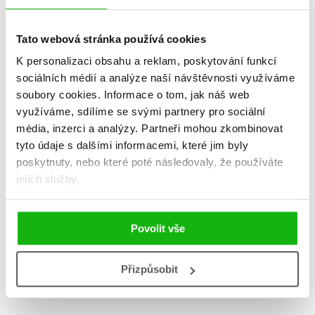
Tato webová stránka používá cookies
K personalizaci obsahu a reklam, poskytování funkcí
sociálních médií a analýze naší návštěvnosti využíváme
soubory cookies.
Informace o tom, jak náš web
Vířivka
využíváme, sdílíme se svými partnery pro sociální
média, inzerci a analýzy.
Partneři mohou zkombinovat
Lucie Konečná
183 Kč
tyto údaje s dalšími informacemi, které jim byly
229 Kč
poskytnuty, nebo které poté následovaly, že používáte
Do košíku
jejich služby.
Povolit vše
Zobrazuji 1 až 1 z celkem 1 záznamů
Zobraz záznamů
Přizpůsobit
Předchozí
1
Další