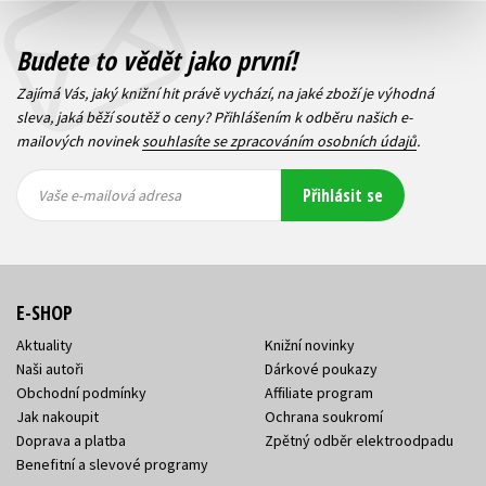
Budete to vědět jako první!
Zajímá Vás, jaký knižní hit právě vychází, na jaké zboží je výhodná
sleva, jaká běží soutěž o ceny? Přihlášením k odběru našich e-
mailových novinek
souhlasíte se zpracováním osobních údajů
.
Vaše e-
Vaše e-
Přihlásit se
mailová
mailová
Vaše e-mailová adresa
adresa
adresa
E-SHOP
Aktuality
Knižní novinky
Naši autoři
Dárkové poukazy
Obchodní podmínky
Affiliate program
Jak nakoupit
Ochrana soukromí
Doprava a platba
Zpětný odběr elektroodpadu
Benefitní a slevové programy