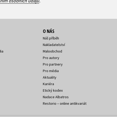
áním osobních údajů
.
O NÁS
Náš příběh
Nakladatelství
ia
Maloobchod
Pro autory
Pro partnery
Pro média
Aktuality
Kariéra
Etický kodex
Nadace Albatros
Restorio – online antikvariát