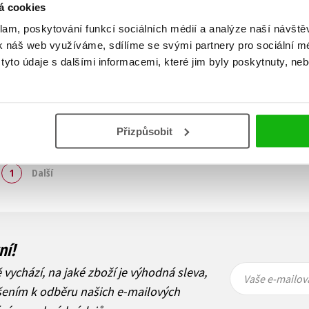
á cookies
klam, poskytování funkcí sociálních médií a analýze naší návšt
k náš web využíváme, sdílíme se svými partnery pro sociální méd
yto údaje s dalšími informacemi, které jim byly poskytnuty, neb
Přizpůsobit
Zobraz záznamů
1
Další
ní!
Vaše e-
Vaše e-
ě vychází, na jaké zboží je výhodná sleva,
mailová
mailová
Vaše e-mailov
adresa
adresa
ášením k odběru našich e-mailových