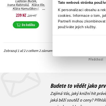
Ladislav Buček
,
Ladislav Buček
,
Tato webová stránka použív
Ivana Rabinská
,
Klára Ille
,
Jan Mochťák
,
Klára Hamuľáková
,
Ivana Rabinská
,
K personalizaci obsahu a re
Viktor Bělohoubek
,
Jiří Svoboda
,
Kolektiv
,
239 Kč
159 Kč
cookies.
Informace o tom, ja
299 Kč
199 Kč
Samuel Kohoutek
,
Klára Ille
,
Klára Hamuľáková
Jan Slanina
Partneři mohou zkombinovat t
Do košíku
Do košíku
používáte jejich služby.
Zobrazuji 1 až 2 z celkem 2 záznamů
Předchozí
Budete to vědět jako prv
Zajímá Vás, jaký knižní hit práv
jaká běží soutěž o ceny? Přihl