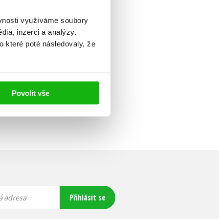
ěvnosti využíváme soubory
ia, inzerci a analýzy.
o které poté následovaly, že
Povolit vše
Přihlásit se
á adresa