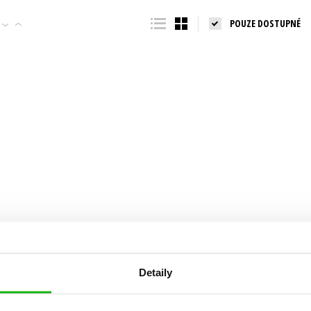
Populárně - naučná pro dospělé
POUZE DOSTUPNÉ
Young adult (SK)
Populárně - naučné pro děti
Zahraniční literatura
Předškoláci
Zdraví a životní styl
Příroda a zahrada
šechny tituly
Detaily