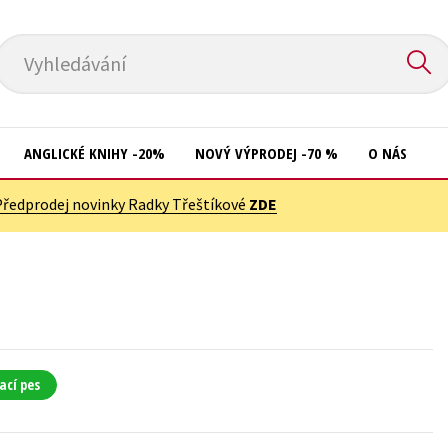
Vyhledávání
ANGLICKÉ KNIHY -20%
NOVÝ VÝPRODEJ -70 %
O NÁS
Předprodej novinky Radky Třeštíkové
ZDE
Přírodní vědy
Křížovky
Společnost, politika
Kuchařky
Technika a věda
New Adult
Učebnice
Ostatní
Umění a kultura
Počítače
ací pes
Výchova a pedagogika
Poezie
Young adult