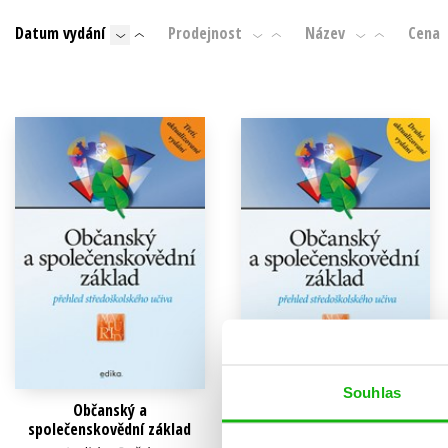
Auto - moto
Datum vydání
Prodejnost
Název
Cena
Jazyky
Beletrie pro děti
Kalendáře
Beletrie pro dospělé
Kariéra a osobní rozvoj
Byznys a ekonomie
Komiks
V
Souhlas
Občanský a
Občanský a
společenskovědní základ
společenskovědní základ