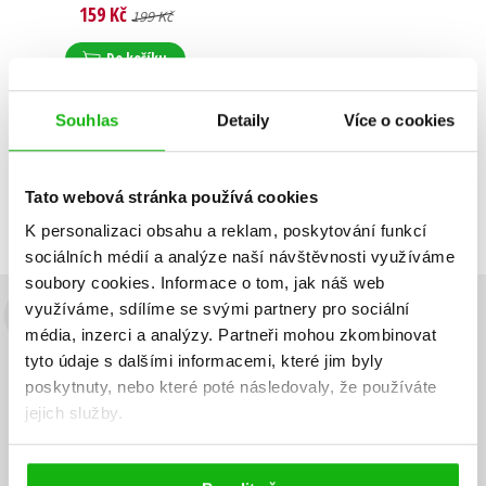
Jiří Svoboda
,
Kolektiv
,
159 Kč
199 Kč
Klára Ille
,
Klára Hamuľáková
Do košíku
Souhlas
Detaily
Více o cookies
Zobrazuji 1 až 1 z celkem 1 záznamů
Zobraz záznamů
Tato webová stránka používá cookies
Předchozí
1
Další
K personalizaci obsahu a reklam, poskytování funkcí
sociálních médií a analýze naší návštěvnosti využíváme
soubory cookies.
Informace o tom, jak náš web
využíváme, sdílíme se svými partnery pro sociální
Budete to vědět jako první!
média, inzerci a analýzy.
Partneři mohou zkombinovat
tyto údaje s dalšími informacemi, které jim byly
Zajímá Vás, jaký knižní hit právě vychází, na jaké zboží je výhodná
poskytnuty, nebo které poté následovaly, že používáte
sleva, jaká běží soutěž o ceny? Přihlášením k odběru našich e-
jejich služby.
mailových novinek
souhlasíte se zpracováním osobních údajů
.
Vaše e-
Vaše e-
Přihlásit se
mailová
mailová
Vaše e-mailová adresa
adresa
adresa