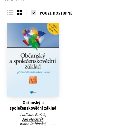
Young adult (SK)
Zahraniční literatura
Zdraví a životní styl
POUZE DOSTUPNÉ
Všechny tituly
Občanský a
společenskovědní základ
Ladislav Buček
,
Jan Mochťák
,
Ivana Rabinská
,