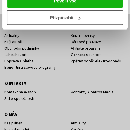
Povolit vše
Přizpůsobit
E-SHOP
Aktuality
Knižní novinky
Naši autoři
Dárkové poukazy
Obchodní podmínky
Affiliate program
Jak nakoupit
Ochrana soukromí
Doprava a platba
Zpětný odběr elektroodpadu
Benefitní a slevové programy
KONTAKTY
Kontakt na e-shop
Kontakty Albatros Media
Sídlo společnosti
O NÁS
Náš příběh
Aktuality
Nakladatelství
Kariéra